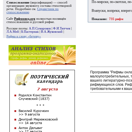
По-мирски, по-скотски, по
Стихосложение
(версификация) — способ
организации звукового состава стихотворной
речи. Подробнее см.
Справочник по
Взапуски, вопреки, вперего
стихосложению
Сайт
Рифмовед.org
полностью посвящён
Показано:
735 рифм
стихосложению и русской рифме.
Русские поэты:
А.П.Сумароков
|
Ф.И.Тютчев
|
Л.А.Мей
|
Б.Пастернак
|
В.А.Жуковский
|
Рифма к слову «бечеву»
Программа "Рифмы онлай
малоупотребительных, т
вашего литературно-поэ
рифмующихся слов. Рифм
требовательными к ваши