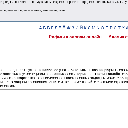
-городски, по-людски, по-мужски, мастерски, воровски, городски, колдовски, мужски, у
нки, наискоски, наперегонки, напрямки, таки.
А
Б
В
Г
Д
Е
Ё
Ж
З
И
Й
К
Л
М
N
О
П
Р
С
Т
У
Рифмы к словам онлайн
Анализ с
н" предлагает лучшие и наиболее употребительные в поэзии рифмы к слову 
ехнических и узкоспециализированных слов и терминов, "Рифмы онлайн" соб
тического творчества. В зависимости от поставленных задач, вы можете обы
а - это мощная ассоциация. Ищите и экспериментируйте со своими строками,
м стихам.