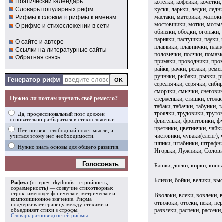
Поэтический календарь
котелки, кофейки, кочетки
куски, ларьки, ледки, ледн
Словарь популярных рифм
мастаки, материки, матюки
Рифмы к словам
и
рифмы к именам
мостовщики, мотки, мотыл
О рифме и стихосложении в сети
обиняки, ободки, огоньки, 
парники, пастушки, пауки, 
О сайте и авторе
плавники, плавнички, план
Ссылки на литературные сайты
половички, полчки, помазк
Обратная связь
примаки, проводники, пром
райки, рачки, резаки, реме
ручники, рыбаки, рывки, ры
Генератор рифм
середнячки, серячки, сибир
сморчки, смычки, снеговики
Нужно ли поэтам изучать своё ремесло?
стерженьки, стишки, стожки
табаки, табачки, табунки, 
троячки, трудовики, труто
Да, профессиональный поэт должен
основательно разбираться в стихосложении.
флигельки, фронтовики, фу
цветники, цветнички, чайки
Нет, поэзия - свободный полёт мысли, и
чистовики, чуваки(сленг),
учиться этому нет необходимости.
шпики, штабники, штрафник
Нужно знать основы для общего развития.
Игорьки, Лужники, Соловк
Голосовать
Башки, доски, кирки, кишки
Близки, бойки, велики, выс
Рифма
(от греч. rhythmós - стройность,
соразмерность) — созвучие стихотворных
строк, имеющее фоническое, метрическое и
Вволоки, влеки, вовлеки, в
композиционное значение.
Рифма
отволоки, отсеки, пеки, пе
подчёркивает границу между стихами и
развлеки, распеки, рассеки,
объединяет стихи в
строфы
.
Словарь разновидностей рифмы