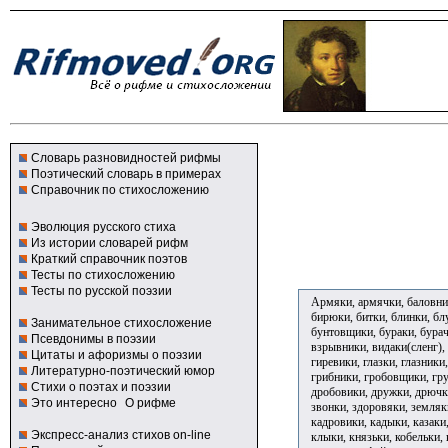
Словарь разновидностей рифмы
Поэтический словарь в примерах
Справочник по стихосложению
Эволюция русского стиха
Из истории словарей рифм
Краткий справочник поэтов
Тесты по стихосложению
Тесты по русской поэзии
Армяки, армячки, баловник
бирюки, битки, блинки, бл
Занимательное стихосложение
бунтовщики, бураки, бурачк
Псевдонимы в поэзии
взрывники, видаки(сленг),
Цитаты и афоризмы о поэзии
гиревики, глазки, глазники
Литературно-поэтический юмор
грибники, гробовщики, гру
Стихи о поэтах и поэзии
дробовики, дружки, дрючки
Это интересно
О рифме
звонки, здоровяки, земляки
кадровики, кадыки, казаки,
Экспресс-анализ стихов on-line
клыки, князьки, кобельки, 