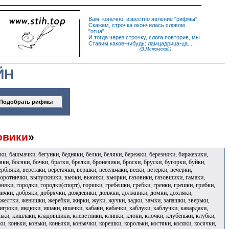
Вам, конечно, известно
явление
"
рифмы
".
Скажем,
строчка
окончилась словом
"
отца
",
И
тогда
через строчку, слога повторив, мы
Ставим какое-нибудь: ламцадрица-ца...
(В.Маяковский)
ЙН
овики
»
ки, башмачки, бегунки, бедняки, белки, беляки, бережки, березняки, биржевики,
ки, босяки, бочки, братки, брелки, броневики, броски, бруски, бугорки, буйки,
бняки, верстаки, верстачки, вершки, весельчаки, вески, ветерки, вечерки,
 воротнички, выпускники, вьюки, вьюнки, вьюрки, газовики, газовщики, гамаки,
орняки, городки, городки(спорт), горшки, гребешки, гребки, гренки, грешки, грибки,
внички, добряки, добрячки, дождевики, должки, должники, домки, дохляки,
 желтки, женишки, жеребки, жирки, жуки, жучки, задки, замки, запашки, зверьки,
 игроки, индюки, ишаки, ишачки, кабаки, кабачки, каблуки, каблучки, кавардаки,
ельки, кишлаки, кладовщики, клеветники, клинки, клоки, клочки, клубеньки, клубки,
и, коньки, коньки, коньяки, коньячки, корешки, корольки, костяки, косяки, косячки,