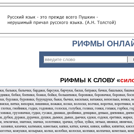
РИФМЫ ОНЛА
РИФМЫ К СЛОВУ «
сил
и, балыки, балычки, бардаки, барсуки, барчуки, баски, батраки, бачки, башлыки, башма
удники, бобки, боевики, божки, бойки, большевики, боровики, боровички, боровки, босня
и, бурлаки, буровики, бурундуки, быки, бычки, васильки, ватажки, вензельки, венки, вер
 виски, витки, вихорки, вишняки, вожаки, возки, волоски, волчки, воротки, воротники,
, глотки, гнойники, годки, годовики, голоски, голубки, голяки, гонки, гопаки, горбки, г
зовики, грузовички, гудки, гусаки, движки, двойники, денщики, деньки, дневники, дне
, дубки, дураки, дурачки, душки, дымки, дьяки, дьячки, едоки, ездоки, еретики, жарки,
, землячки, знатоки, значки, золотники, зрачки, зубки, зуйки, зятьки, ивняки, ивнячки,
 казанки, казачки, калмыки, камельки, капки, катки, качки, кивки, кийки, кипятки, кис
коготки, кожушки, козырьки, колки, колобки, колоски, колпаки, колпачки, комельки, комк