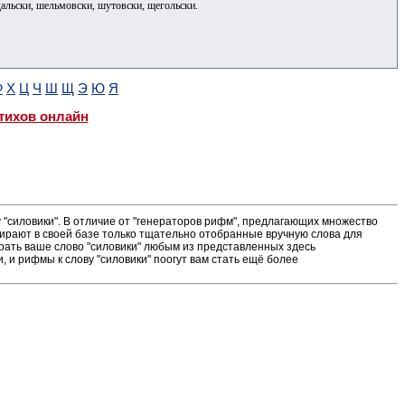
дальски, шельмовски, шутовски, щегольски.
Ф
Х
Ц
Ч
Ш
Щ
Э
Ю
Я
тихов онлайн
"силовики". В отличие от "генераторов рифм", предлагающих множество
ирают в своей базе только тщательно отобранные вручную слова для
грать ваше слово "силовики" любым из представленных здесь
 и рифмы к слову "силовики" поогут вам стать ещё более