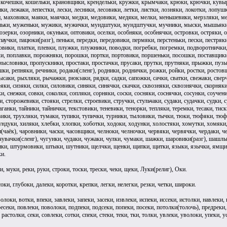
, кочешки, кошельки, крановщики, крендельки, кружки, крымчаки, крюки, крючки, кувырк
ики, лежаки, лепестки, лески, лесники, лесовики, летки, листки, лозняки, локотки, лопу
, маховики, маяки, маячки, медки, медовики, медяки, мелки, меньшевики, мерзляки, м
ьки, муженьки, мужики, мужички, мундштуки, мундштучки, мучники, мыски, мышьяки, м
озерки, озорники, окуньки, оптовики, оселки, особняки, особнячки, островки, остряки, о
паучки, пацюки(разг), пеньки, передки, передовики, пермяки, перстеньки, пески, пестря
овики, платки, плевки, плужки, плужники, поводки, погребки, погремки, подворотнички
и, поплавки, порожняки, порошки, портки, портовики, поршеньки, посошки, поставщики
ысловики, пропускники, простаки, простачки, прусаки, прутки, прутняки, прыжки, пузыр
шки, репняки, речники, родаки(сленг), родники, роднички, рожки, ройки, ростки, ростов
саки, рыхляки, рычажки, рюкзаки, рядки, садки, сапожки, сачки, сватки, свежаки, сверчк
яки, сизяки, силки, силовики, синяки, синячки, скачки, сквозняки, сквознячки, скорняки
, снежки, совки, соколки, сопляки, сорняки, соски, сосняки, соснячки, сосунки, соученик
, сторожевики, стояки, стрелки, строевики, стручки, стульчаки, судаки, судачки, судки,
таганки, тайники, тайнички, текстовики, теневики, тенорки, тепляки, теремки, тесаки, тис
вики, трухляки, тумаки, тупики, тупички, турники, тыловики, тычки, тюки, тюфяки, тюф
ндуки, хиляки, хлебки, хлопки, хоботки, ходоки, ходунки, холостяки, хомутки, хомяки, 
(чаёк), чаровники, часки, часовщики, челноки, челночки, червяки, червячки, чердаки, ч
 чувачки(сленг), чугунки, чудаки, чужаки, чулки, чумаки, шажки, шаровики(разг), шаш
и, штурмовики, штыки, шутники, щелчки, щенки, щипки, щитки, языки, язычки, ямщики
и.
, муки, реки, руки, строки, тоски, трески, чеки, щеки, Луки(религ), Оки.
оки, глубоки, далеки, коротки, крепки, легки, нелегки, резки, четки, широки.
олоки, вотки, впеки, завлеки, запеки, засеки, извлеки, испеки, иссеки, истолки, навлеки, 
ресеки, повлеки, поволоки, подпеки, подсеки, попеки, посеки, потолки(толочь), предреки
 растолки, секи, совлеки, сотки, спеки, стеки, теки, тки, толки, увлеки, уволоки, упеки, у