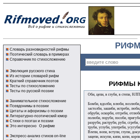
РИФМ
Словарь разновидностей рифмы
Поэтический словарь в примерах
Справочник по стихосложению
Эволюция русского стиха
Из истории словарей рифм
Краткий справочник поэтов
РИФМЫ К
Тесты по стихосложению
Тесты по русской поэзии
Оби, цепи, в глуби, в степи, НЛП
Занимательное стихосложение
Бомби, вдолби, влюби, возлюби, в
Псевдонимы в поэзии
застолби, зашиби, истреби, люби,
Цитаты и афоризмы о поэзии
обруби, оскорби, отгреби, отлюб
Литературно-поэтический юмор
полюби, поруби, пособи, пригуб
Стихи о поэтах и поэзии
разруби, раструби, руби, сгреби, 
Это интересно
О рифме
труби, углуби, употреби, усугуб
Влепи, вопи, вступи, глупи, докуп
Экспресс-анализ стихов on-line
зацепи, искупи, кипи, копи, корпи