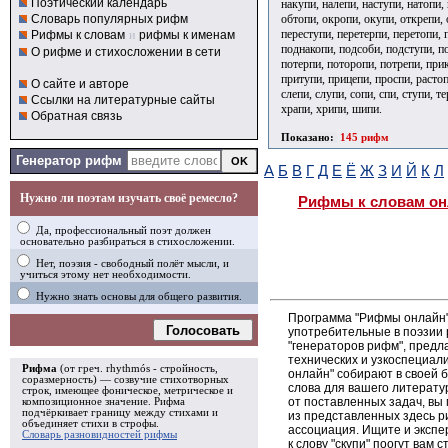
Поэтический календарь
накупи, налепи, наступи, натопи,
обтопи, окропи, окупи, открепи, 
Словарь популярных рифм
переступи, перетерпи, перетопи, 
Рифмы к словам
и
рифмы к именам
поднакопи, подсоби, подступи, п
О рифме и стихосложении в сети
потерпи, поторопи, потрепи, при
притупи, прицепи, проспи, растоп
О сайте и авторе
слепи, слупи, сопи, спи, ступи, т
Ссылки на литературные сайты
храпи, хрипи, шипи.
Обратная связь
Показано:
145 рифм
Генератор рифм
А
Б
В
Г
Д
Е
Ё
Ж
З
И
Й
К
Л
Нужно ли поэтам изучать своё ремесло?
Рифмы к словам он
Да, профессиональный поэт должен
основательно разбираться в стихосложении.
Нет, поэзия - свободный полёт мысли, и
учиться этому нет необходимости.
Нужно знать основы для общего развития.
Программа "Рифмы онлайн"
Голосовать
употребительные в поэзии р
"генераторов рифм", пред
технических и узкоспециал
Рифма
(от греч. rhythmós - стройность,
онлайн" собирают в своей 
соразмерность) — созвучие стихотворных
слова для вашего литерату
строк, имеющее фоническое, метрическое и
от поставленных задач, вы
композиционное значение.
Рифма
подчёркивает границу между стихами и
из представленных здесь 
объединяет стихи в
строфы
.
ассоциация. Ищите и экспе
Словарь разновидностей рифмы
к слову "скупи" поогут вам