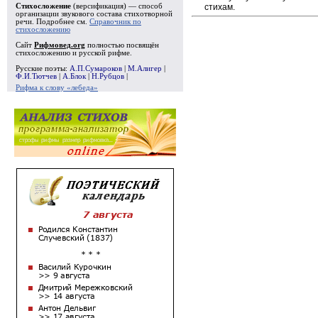
стихам.
Стихосложение
(версификация) — способ
организации звукового состава стихотворной
речи. Подробнее см.
Справочник по
стихосложению
Сайт
Рифмовед.org
полностью посвящён
стихосложению и русской рифме.
Русские поэты:
А.П.Сумароков
|
М.Алигер
|
Ф.И.Тютчев
|
А.Блок
|
Н.Рубцов
|
Рифма к слову «лебеда»