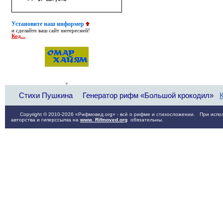
Установите наш информер
и сделайте ваш сайт интересней!
Код...
Стихи Пушкина
Генератор рифм «Большой крокодил»
Copyright © 2010-2026 «Рифмовед.org» - всё о рифме и стихосложении. При испол
авторства и гиперссылка на
www. Rifmoved.org
обязательны.