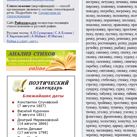
пестряку, петушку, печнику, пив
пирожку, плавнику, плавничку, п
Стихосложение
(версификация) — способ
организации звукового состава стихотворной
поводку, погребку, погремку, по
речи. Подробнее см.
Справочник по
полку, половику, половичку, пол
стихосложению
портовику, поршеньку, посошку, 
Сайт
Рифмовед.org
полностью посвящён
пошляку, пояску, правовику, пр
стихосложению и русской рифме.
пропускнику, простаку, простачк
Русские поэты:
А.П.Сумароков
|
С.А.Есенин
|
пуку, пупку, пустяку, пустячку, 
Е.Баратынский
|
А.Майков
|
И.Мятлев
|
рачку, резаку, реку, ремешку, ре
Рифма к слову «мху»
ростку, ростовщику, ротку, рудни
ручейку, ручнику, рыбаку, рывку
садку, сапожку, сачку, сватку, св
свояку, связнику, севку, седоку, 
силку, силовику, синяку, синячку
скребку, слабаку, следку, слезни
смычку, снеговику, снежку, совку
соснячку, сосунку, соученику, сра
старичку, стебельку, стежку, сте
стрелку, строевику, строку, стручк
сундуку, сундучку, сурку, сучку,
табачку, табунку, таганку, тайник
тепляку, теремку, тесаку, товарня
треску, тройнику, тростнику, тро
тумаку, тупику, тупичку, турник
тючку, уголку, угольку, узелку,
флигельку, фронтовику, фундуку,
ходунку, холостяку, хомутку, хо
хрячку, хуторку, царьку, цветку,
часку, часовщику, чеку, челноку,
черепку, черешку, черновику, чер