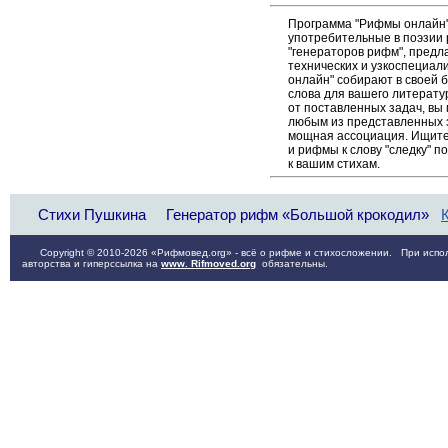
Программа "Рифмы онлайн"
употребительные в поэзии р
"генераторов рифм", пред
технических и узкоспециал
онлайн" собирают в своей 
слова для вашего литерату
от поставленных задач, вы 
любым из представленных 
мощная ассоциация. Ищите 
и рифмы к слову "следку" 
к вашим стихам.
Стихи Пушкина
Генератор рифм «Большой крокодил»
Copyright © 2010-2026 «Рифмовед.org» - всё о рифме и стихосложении. При испол
авторства и гиперссылка на
www. Rifmoved.org
обязательны.