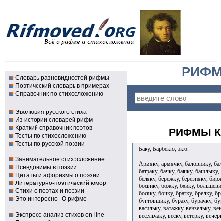
РИФМ
Словарь разновидностей рифмы
Поэтический словарь в примерах
Справочник по стихосложению
Эволюция русского стиха
Из истории словарей рифм
Краткий справочник поэтов
РИФМЫ К
Тесты по стихосложению
Тесты по русской поэзии
Баку, Барбекю, экю.
Занимательное стихосложение
Армяку, армячку, баловнику, бал
Псевдонимы в поэзии
батраку, бачку, башку, башлыку,
Цитаты и афоризмы о поэзии
беляку, бережку, березняку, бирж
Литературно-поэтический юмор
боевику, божку, бойку, большеви
Стихи о поэтах и поэзии
босяку, бочку, братку, брелку, б
Это интересно
О рифме
бунтовщику, бураку, бурачку, бу
васильку, ватажку, вензельку, ве
Экспресс-анализ стихов on-line
весельчаку, веску, ветерку, вечер