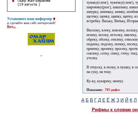
чуваку(сленг), чувачку(сленг), ч
шаровику(разг), шашлыку, шашлы
шнурку, шпеньку, шпику, штабни
щелчку, щенку, щипку, щитку, яз
Установите наш информер
ястребку. Ваську, Витьку, Игорьк
и сделайте ваш сайт интересней!
Код...
Вволоку, влеку, вовлеку, волоку, 
испеку, иссеку, истолку, навлеку,
обреку, обсеку, отвлеку, отволоку
подпеку, подсеку, попеку, посеку
припеку, пропеку, просеку, протку
совлеку, сотку, спеку, стеку, теку
утолку.
В отпуску, в полку, в пушку, в со
на суку, на току.
Ку-ку, кукареку, начеку.
Показано:
705 рифм
А
Б
В
Г
Д
Е
Ё
Ж
З
И
Й
К
Л
Рифмы к словам он