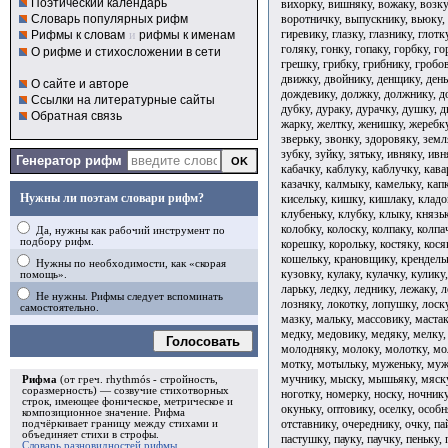
Поэтический календарь
вихорку, вишняку, вожаку, возку
воротничку, выпускнику, вьюку, 
Словарь популярных рифм
гиревику, глазку, глазнику, глотк
Рифмы к словам
и
рифмы к именам
голяку, гонку, гопаку, горбку, г
О рифме и стихосложении в сети
грешку, грибку, грибнику, гробов
движку, двойнику, денщику, день
О сайте и авторе
дождевику, должку, должнику, д
Ссылки на литературные сайты
дубку, дураку, дурачку, душку, д
Обратная связь
жарку, желтку, женишку, жеребку
зверьку, звонку, здоровяку, земл
зубку, зуйку, зятьку, ивняку, ив
Генератор рифм
кабачку, каблуку, каблучку, кава
казачку, калмыку, камельку, капк
Нужны ли поэтам словари рифм?
кисельку, кишку, кишлаку, кладо
клубеньку, клубку, клыку, князьк
колобку, колоску, колпаку, колпа
Да, нужны как рабочий инструмент по
подбору рифм.
корешку, корольку, костяку, кося
кошельку, крановщику, крендель
Нужны по необходимости, как «скорая
кузовку, кулаку, кулачку, кулику,
помощь».
ларьку, ледку, леднику, лежаку, л
Не нужны. Рифмы следует вспоминать
лозняку, локотку, лопушку, лоску
самостоятельно.
мазку, мальку, массовику, маста
медку, медовику, медяку, мелку
Голосовать
молодняку, молоку, молотку, мо
мотку, мотыльку, муженьку, му
мучнику, мыску, мышьяку, мяску
Рифма
(от греч. rhythmós - стройность,
соразмерность) — созвучие стихотворных
ноготку, номерку, носку, ночнику
строк, имеющее фоническое, метрическое и
окуньку, оптовику, оселку, особн
композиционное значение.
Рифма
отставнику, очереднику, очку, па
подчёркивает границу между стихами и
объединяет стихи в
строфы
.
пастушку, пауку, паучку, пеньку,
Словарь разновидностей рифмы