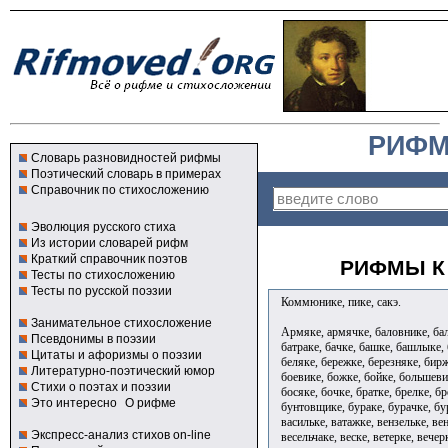
РИФМ
Словарь разновидностей рифмы
Поэтический словарь в примерах
Справочник по стихосложению
Эволюция русского стиха
Из истории словарей рифм
Краткий справочник поэтов
РИФМЫ К 
Тесты по стихосложению
Тесты по русской поэзии
Коммюнике, пике, сакэ.
Занимательное стихосложение
Армяке, армячке, баловнике, бал
Псевдонимы в поэзии
батраке, бачке, башке, башлыке,
Цитаты и афоризмы о поэзии
беляке, бережке, березняке, бирж
Литературно-поэтический юмор
боевике, божке, бойке, большеви
Стихи о поэтах и поэзии
босяке, бочке, братке, брелке, б
Это интересно
О рифме
бунтовщике, бураке, бурачке, бу
васильке, ватажке, вензельке, ве
Экспресс-анализ стихов on-line
весельчаке, веске, ветерке, вечер