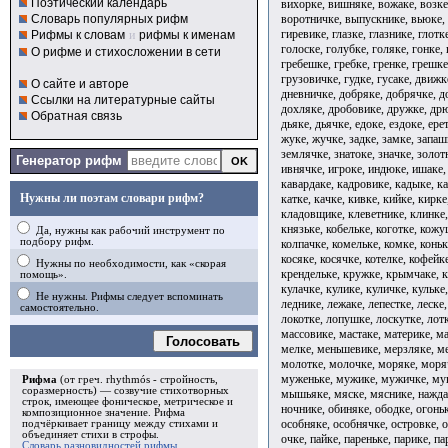
Поэтический календарь
вихорке, вишняке, вожаке, возке
воротничке, выпускнике, вьюке, 
Словарь популярных рифм
гиревике, глазке, глазнике, глотк
Рифмы к словам
и
рифмы к именам
голоске, голубке, голяке, гонке,
О рифме и стихосложении в сети
гребешке, гребке, гренке, грешке
грузовичке, гудке, гусаке, движк
О сайте и авторе
дневничке, добряке, добрячке, д
Ссылки на литературные сайты
дохляке, дробовике, дружке, дрю
Обратная связь
дьяке, дьячке, едоке, ездоке, ер
жуке, жучке, задке, замке, запаш
землячке, знатоке, значке, золотн
Генератор рифм
ивнячке, игроке, индюке, ишаке, 
кавардаке, кадровике, кадыке, ка
Нужны ли поэтам словари рифм?
катке, качке, кивке, кийке, кирк
кладовщике, клеветнике, клинке,
князьке, кобельке, коготке, кожу
Да, нужны как рабочий инструмент по
подбору рифм.
колпачке, комельке, комке, коньк
косяке, косячке, котелке, кофейк
Нужны по необходимости, как «скорая
крендельке, кружке, крымчаке, к
помощь».
кулачке, кулике, куличке, кульке,
Не нужны. Рифмы следует вспоминать
леднике, лежаке, лепестке, леске,
самостоятельно.
локотке, лопушке, лоскутке, лотк
массовике, мастаке, материке, м
Голосовать
мелке, меньшевике, мерзляке, м
молотке, молочке, моряке, моря
муженьке, мужике, мужичке, му
Рифма
(от греч. rhythmós - стройность,
соразмерность) — созвучие стихотворных
мышьяке, мяске, мяснике, наждак
строк, имеющее фоническое, метрическое и
ночнике, обиняке, ободке, огоньк
композиционное значение.
Рифма
особняке, особнячке, островке, о
подчёркивает границу между стихами и
объединяет стихи в
строфы
.
очке, пайке, пареньке, парике, па
Словарь разновидностей рифмы