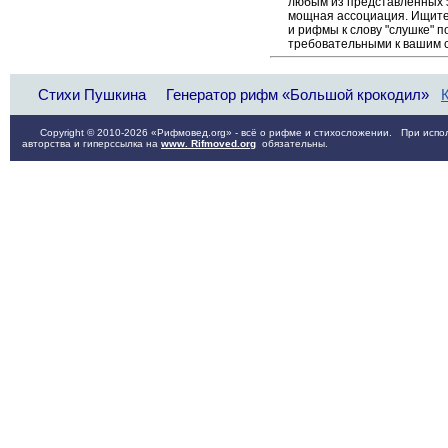
любым из представленных 
мощная ассоциация. Ищите 
и рифмы к слову "слушке" п
требовательными к вашим 
Стихи Пушкина
Генератор рифм «Большой крокодил»
Copyright © 2010-2026 «Рифмовед.org» - всё о рифме и стихосложении. При испол
авторства и гиперссылка на
www. Rifmoved.org
обязательны.