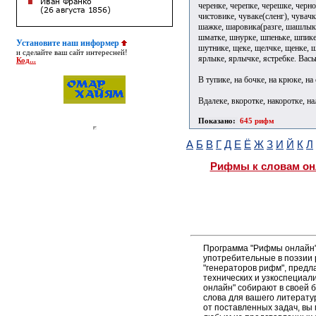
черенке, черепке, черешке, черно
чистовике, чуваке(сленг), чувачк
шажке, шаровика(разге, шашлыке
шматке, шнурке, шпеньке, шпике
Установите наш информер
шутнике, щеке, щелчке, щенке, щ
и сделайте ваш сайт интересней!
ярлыке, ярлычке, ястребке. Вась
Код...
В тупике, на бочке, на крюке, на 
Вдалеке, вкоротке, накоротке, на
Показано:
645 рифм
А
Б
В
Г
Д
Е
Ё
Ж
З
И
Й
К
Л
Рифмы к словам он
Программа "Рифмы онлайн"
употребительные в поэзии р
"генераторов рифм", пред
технических и узкоспециал
онлайн" собирают в своей 
слова для вашего литерату
от поставленных задач, вы