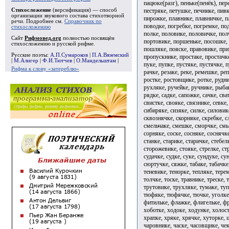
пацюке(разг), пеньке(пенёк), пер
пестряке, петушке, печнике, пив
Стихосложение
(версификация) — способ
организации звукового состава стихотворной
пирожке, плавнике, плавничке, п
речи. Подробнее см.
Справочник по
поводке, погребке, погремке, по
стихосложению
полке, половике, половичке, пол
Сайт
Рифмовед.org
полностью посвящён
портовике, поршеньке, посошке, 
стихосложению и русской рифме.
пошляке, пояске, правовике, пр
Русские поэты:
А.П.Сумароков
|
П.А.Вяземский
пропускнике, простаке, простачк
|
М.Алигер
|
Ф.И.Тютчев
|
О.Мандельштам
|
пуке, пупке, пустяке, пустячке, 
Рифма к слову «затереблю»
рачке, резаке, реке, ремешке, ре
ростке, ростовщике, ротке, рудни
рухляке, ручейке, ручнике, рыба
рядке, садке, сапожке, сачке, сва
свистке, свояке, связнике, севке,
сибиряке, сизяке, силке, силовик
сквознячке, скорняке, скребке, с
смельчаке, смешке, сморчке, смыч
сорняке, соске, сосняке, соснячк
станке, старике, старичке, стебел
сторожевике, стояке, стрелке, стр
судачке, судке, суке, сундуке, су
сюртучке, сяжке, табаке, табачке,
теневике, тенорке, тепляке, терем
толчке, тоске, травнике, треске,
трутовике, трухляке, тумаке, туп
тюфяке, тюфячке, тючке, уголке,
фитильке, флажке, флигельке, фр
хоботке, ходоке, ходунке, холос
храпке, хряке, хрячке, хуторке, ц
чаровнике, часке, часовщике, чек