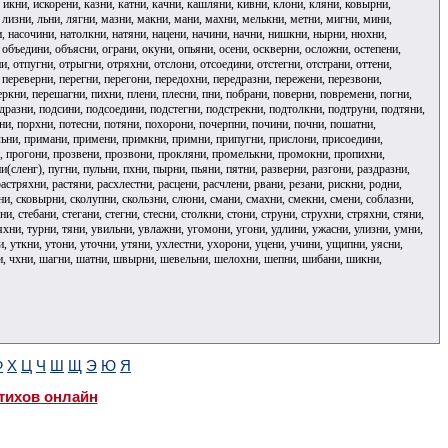
, икни, искорени, казни, катни, качни, кашляни, кивни, клони, кляни, ковырни,
 лизни, льни, лягни, мазни, макни, мани, махни, мелькни, метни, мигни, мини,
и, насочини, натолкни, натяни, нацени, начини, начни, нишкни, нырни, нюхни,
объедини, объясни, ограни, окуни, опьяни, осени, оскверни, осложни, остепени,
и, отпугни, отрыгни, отряхни, отслони, отсоедини, отстегни, отстрани, оттени,
 переверни, перегни, перегони, передохни, передразни, пережени, перезвони,
ркни, перешагни, пихни, плени, плесни, пни, побрани, поверни, повремени, погни,
разни, подсини, подсоедини, подстегни, подстрекни, подтолкни, подтруни, подтяни,
и, порхни, потесни, потяни, похорони, почерпни, почини, почни, пошатни,
льни, примани, примени, примкни, примни, припугни, прислони, присоедини,
и, прогони, прозвени, прозвони, прокляни, промелькни, промокни, пропихни,
сленг), пугни, пульни, пхни, пырни, пьяни, пятни, разверни, разгони, раздразни,
астряхни, растяни, расхлестни, расцени, расчлени, рвани, резани, рискни, родни,
они, сковырни, сколупни, скользни, слюни, смани, смахни, смекни, смени, соблазни,
и, стебани, стегани, стегни, стесни, столкни, стони, струни, струхни, стряхни, стяни,
ряхни, турни, тяни, увильни, увлажни, угомони, угони, удлини, ужасни, улизни, умни,
, уткни, утони, уточни, утяни, ухлестни, ухорони, уцени, учини, ущипни, уясни,
ихни, чхни, шагни, шатни, швырни, шевельни, шелохни, шепни, шибани, шикни,
Ф
Х
Ц
Ч
Ш
Щ
Э
Ю
Я
тихов онлайн