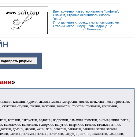
Вам, конечно, известно
явление
"
рифмы
".
Скажем,
строчка
окончилась словом
"
отца
",
И
тогда
через строчку, слога повторив, мы
Ставим какое-нибудь: ламцадрица-ца...
(В.Маяковский)
ЙН
ани
»
, квашни, клешни, курени, лыжни, мазни, матросни, мотни, пачкотни, пени, простыни,
, стукотни, ступни, суетни, таскотни, толкотни, топотни, трепотни, трескотни,
лтни, взгляни, взгрустни, вздохни, вздремни, взмахни, взметни, вильни, вини, вогни,
и, всполохни, вспомяни, вспорхни, вспугни, встряхни, втесни, втолкни, втяни,
 дотяни, дразни, дыхни, жени, жни, заверни, заглотни, загляни, загни, загони,
тегни, застони, затемни, заткни, затолкни, затрудни, затяни, захлестни, захорони,