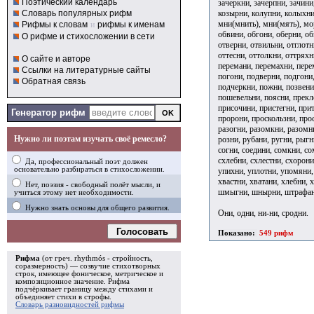
Поэтический календарь
зачеркни, зачерпни, зачини
козырни, колупни, колыхни,
Словарь популярных рифм
мни(мнить), мни(мять), мор
Рифмы к словам
и
рифмы к именам
обвини, обгони, оберни, об
О рифме и стихосложении в сети
отверни, отвильни, отглотн
оттесни, оттолкни, оттряхн
О сайте и авторе
перемани, перемахни, перем
Ссылки на литературные сайты
погони, подверни, подгони
Обратная связь
подчеркни, пожни, позвени
пошевельни, поясни, прекл
присочини, пристегни, при
Генератор рифм
пророни, проскользни, прос
разогни, разомкни, разомни
Нужно ли поэтам изучать своё ремесло?
розни, рубани, ругни, рыгн
согни, соедини, сомкни, сом
схлебни, схлестни, схорони
Да, профессиональный поэт должен
основательно разбираться в стихосложении.
упихни, уплотни, упомяни, 
хвастни, хватани, хлебни, 
Нет, поэзия - свободный полёт мысли, и
шмыгни, шнырни, штрафани
учиться этому нет необходимости.
Нужно знать основы для общего развития.
Они, одни, ни-ни, сродни.
Голосовать
Показано:
549 рифм
Рифма
(от греч. rhythmós - стройность,
соразмерность) — созвучие стихотворных
строк, имеющее фоническое, метрическое и
композиционное значение.
Рифма
подчёркивает границу между стихами и
объединяет стихи в
строфы
.
Словарь разновидностей рифмы