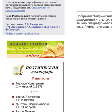
Стихосложение
(версификация) — способ
организации звукового состава стихотворной
речи. Подробнее см.
Справочник по
стихосложению
Программа "Рифмы онлай
Сайт
Рифмовед.org
полностью посвящён
стихосложению и русской рифме.
малоупотребительных, т
вашего литературно-поэ
Русские поэты:
А.П.Сумароков
|
слов. Рифма - это мощн
И.Ф.Анненский
|
А.С.Пушкин
|
М.И.Алигер
|
Ф.Сологуб
|
Рифма к слову «разбавиться»