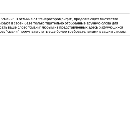
"смани". В отличие от "генераторов рифм", предлагающих множество
ирают в своей базе только тщательно отобранные вручную слова для
ыграть ваше слово "смани" любым из представленных здесь рифмующихся
ову "смани" поогут вам стать ещё более требовательными к вашим стихам.