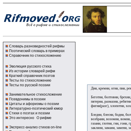
Словарь разновидностей рифмы
Поэтический словарь в примерах
Справочник по стихосложению
Эволюция русского стиха
Из истории словарей рифм
Краткий справочник поэтов
Тесты по стихосложению
Тесты по русской поэзии
Дни, кремни, огни, пни, ре
Занимательное стихосложение
Беготни, болтовни, брехни,
Псевдонимы в поэзии
пятерни, размазни, ребятни,
Цитаты и афоризмы о поэзии
фигни(разг), хлопотни, хо
Литературно-поэтический юмор
Стихи о поэтах и поэзии
Бледни, блесни, бодни, бол
Это интересно
О рифме
возбрани, возомни, вомни,
газани, глотни, гни, гони, 
Экспресс-анализ стихов on-line
закляни, замани, замени, за