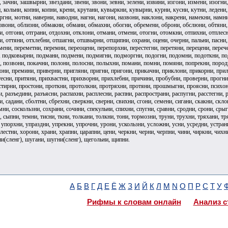
, зачни, зашвырни, звездани, звени, звони, зевни, зелени, извини, изгони, измени, изогни
 кольни, копни, копни, крени, крутани, кувыркни, кувырни, курни, кусни, кутни, ледени,
гни, мотни, наверни, наводни, нагни, нагони, назвони, наклони, накрени, намекни, намн
звони, облизни, обмакни, обмани, обмахни, обогни, обремени, оброни, обслюни, обтяни, 
и, отгони, отграни, отдохни, отклони, отмани, отмени, отогни, отомкни, отпихни, отплесн
и, оттяни, отхлебни, отшагни, отшвырни, отщипни, охрани, оцени, очерни, пальни, пасни,
ени, переметни, перемни, переоцени, перепорхни, перестегни, перетяни, перецени, перече
, подковырни, подмани, подмени, подмигни, подморгни, подогни, подомни, подоткни, под
, позвони, покачни, полони, полосни, полыхни, помани, помни, помяни, попрекни, породн
они, премини, приверни, пригляни, пригни, пригони, прикачни, приклони, прикорни, при
тесни, притяни, прихвастни, прихворни, прихлебни, причини, пробубни, проверни, прогн
тирни, простони, проткни, протолкни, протряхни, протяни, прошмыгни, проясни, психони(
, разъедини, разъясни, распахни, расплесни, распни, распространи, распугни, расстегни, р
и, садани, сболтни, сбрехни, сверкни, сверни, свихни, сгони, семени, сигани, скакни, скл
ни, соскользни, сохрани, сочини, спекульни, спихни, спугни, сравни, сродни, срони, срыгн
, сыпни, темни, тисни, ткни, толкани, толкни, тони, тормозни, труни, трухни, тряхани, т
упорхни, упраздни, упрекни, упрочни, урони, ускользни, усложни, усни, усредни, устрани
хлестни, хорони, храни, храпни, царапни, цени, черкни, черни, черпни, чини, чиркни, ч
(сленг), шугани, шугни(сленг), щегольни, щипни.
А
Б
В
Г
Д
Е
Ё
Ж
З
И
Й
К
Л
М
N
О
П
Р
С
Т
У
Рифмы к словам онлайн
Анализ с