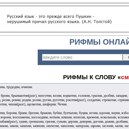
РИФМЫ ОНЛА
РИФМЫ К СЛОВУ «
см
мни, трудодни, ячмени.
 брони, брынькотни(разг), визготни, возни, воркотни, головни, грызни, долбни, западни
 резни, ровни, родни, розни, ругни, руготни, рэкэтни(разг), солдатни, стрекотни, стряпни
хотни, чихни(разг), щелкотни, шоферни. Чечни.
тни, борони, брани, брехни, брыкни, бубни, бултыхни, буцни, вгони, вдохни, верни, взбо
 ворони, воспламени, воссоедини, воткни, впихни, вплесни, времени, всколыхни, всплакн
грабани(разг), грани, громыхни, грязни, гульни, дерзни, доверни, догони, дожни, долбани,
мкни, замни, запахни, запихни, заплесни, заполони, запорхни, зарони, заслони, засни, зас