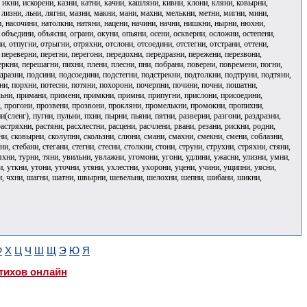
, икни, искорени, казни, катни, качни, кашляни, кивни, клони, кляни, ковырни,
 лизни, льни, лягни, мазни, макни, мани, махни, мелькни, метни, мигни, мини,
и, насочини, натолкни, натяни, нацени, начини, начни, нишкни, нырни, нюхни,
объедини, объясни, ограни, окуни, опьяни, осени, оскверни, осложни, остепени,
и, отпугни, отрыгни, отряхни, отслони, отсоедини, отстегни, отстрани, оттени,
 переверни, перегни, перегони, передохни, передразни, пережени, перезвони,
ркни, перешагни, пихни, плени, плесни, пни, побрани, поверни, повремени, погни,
разни, подсини, подсоедини, подстегни, подстрекни, подтолкни, подтруни, подтяни,
и, порхни, потесни, потяни, похорони, почерпни, почини, почни, пошатни,
льни, примани, примени, примкни, примни, припугни, прислони, присоедини,
и, прогони, прозвени, прозвони, прокляни, промелькни, промокни, пропихни,
сленг), пугни, пульни, пхни, пырни, пьяни, пятни, разверни, разгони, раздразни,
астряхни, растяни, расхлестни, расцени, расчлени, рвани, резани, рискни, родни,
они, сковырни, сколупни, скользни, слюни, смани, смахни, смекни, смени, соблазни,
и, стебани, стегани, стегни, стесни, столкни, стони, струни, струхни, стряхни, стяни,
ряхни, турни, тяни, увильни, увлажни, угомони, угони, удлини, ужасни, улизни, умни,
, уткни, утони, уточни, утяни, ухлестни, ухорони, уцени, учини, ущипни, уясни,
ихни, чхни, шагни, шатни, швырни, шевельни, шелохни, шепни, шибани, шикни,
Ф
Х
Ц
Ч
Ш
Щ
Э
Ю
Я
тихов онлайн