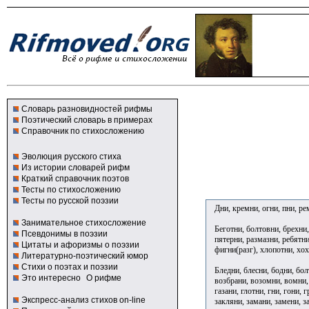
Словарь разновидностей рифмы
Поэтический словарь в примерах
Справочник по стихосложению
Эволюция русского стиха
Из истории словарей рифм
Краткий справочник поэтов
Тесты по стихосложению
Тесты по русской поэзии
Дни, кремни, огни, пни, ре
Занимательное стихосложение
Беготни, болтовни, брехни,
Псевдонимы в поэзии
пятерни, размазни, ребятни,
Цитаты и афоризмы о поэзии
фигни(разг), хлопотни, хо
Литературно-поэтический юмор
Стихи о поэтах и поэзии
Бледни, блесни, бодни, бол
Это интересно
О рифме
возбрани, возомни, вомни,
газани, глотни, гни, гони, 
Экспресс-анализ стихов on-line
закляни, замани, замени, за