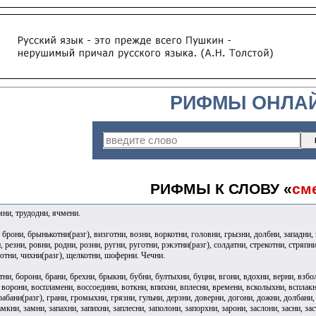
РИФМЫ ОНЛА
РИФМЫ К СЛОВУ «
см
мни, трудодни, ячмени.
 брони, брынькотни(разг), визготни, возни, воркотни, головни, грызни, долбни, западни
 резни, ровни, родни, розни, ругни, руготни, рэкэтни(разг), солдатни, стрекотни, стряпни
хотни, чихни(разг), щелкотни, шоферни. Чечни.
тни, борони, брани, брехни, брыкни, бубни, бултыхни, буцни, вгони, вдохни, верни, взбо
 ворони, воспламени, воссоедини, воткни, впихни, вплесни, времени, всколыхни, всплакн
грабани(разг), грани, громыхни, грязни, гульни, дерзни, доверни, догони, дожни, долбани,
мкни, замни, запахни, запихни, заплесни, заполони, запорхни, зарони, заслони, засни, зас