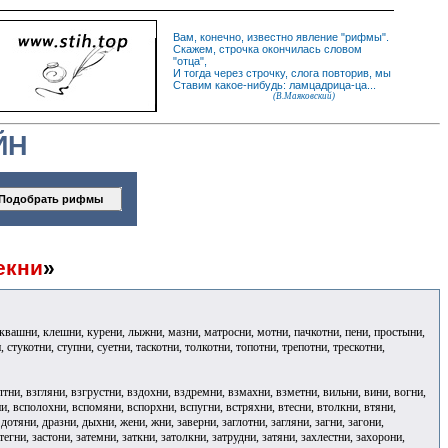
Вам, конечно, известно
явление
"
рифмы
".
Скажем,
строчка
окончилась словом
"
отца
",
И
тогда
через строчку, слога повторив, мы
Ставим какое-нибудь: ламцадрица-ца...
(В.Маяковский)
ЙН
екни
»
, квашни, клешни, курени, лыжни, мазни, матросни, мотни, пачкотни, пени, простыни,
, стукотни, ступни, суетни, таскотни, толкотни, топотни, трепотни, трескотни,
лтни, взгляни, взгрустни, вздохни, вздремни, взмахни, взметни, вильни, вини, вогни,
и, всполохни, вспомяни, вспорхни, вспугни, встряхни, втесни, втолкни, втяни,
 дотяни, дразни, дыхни, жени, жни, заверни, заглотни, загляни, загни, загони,
тегни, застони, затемни, заткни, затолкни, затрудни, затяни, захлестни, захорони,