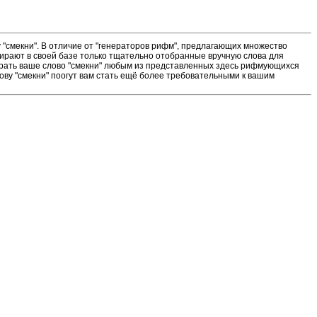
"смекни". В отличие от "генераторов рифм", предлагающих множество
ирают в своей базе только тщательно отобранные вручную слова для
ыграть ваше слово "смекни" любым из представленных здесь рифмующихся
ову "смекни" поогут вам стать ещё более требовательными к вашим