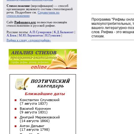
Стихосложение
(версификация) — способ
организации звукового состава стихотворной
речи. Подробнее см.
Справочник по
стихосложению
Программа "Рифмы онлай
Сайт
Рифмовед.org
полностью посвящён
малоупотребительных, т
стихосложению и русской рифме.
вашего литературно-поэ
слов. Рифма - это мощн
Русские поэты:
А.П.Сумароков
|
К.Д.Бальмонт
|
А.Блок
|
М.Ю.Лермонтов
|
Н.Гумилев
|
стихам.
Рифма к слову «хронография»