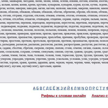
, зачни, зашвырни, звездани, звени, звони, зевни, зелени, извини, изгони, измени, изогни
 кольни, копни, копни, крени, крутани, кувыркни, кувырни, курни, кусни, кутни, ледени,
гни, мотни, наверни, наводни, нагни, нагони, назвони, наклони, накрени, намекни, намн
звони, облизни, обмакни, обмани, обмахни, обогни, обремени, оброни, обслюни, обтяни, 
и, отгони, отграни, отдохни, отклони, отмани, отмени, отогни, отомкни, отпихни, отплесн
и, оттяни, отхлебни, отшагни, отшвырни, отщипни, охрани, оцени, очерни, пальни, пасни,
ени, переметни, перемни, переоцени, перепорхни, перестегни, перетяни, перецени, перече
, подковырни, подмани, подмени, подмигни, подморгни, подогни, подомни, подоткни, под
, позвони, покачни, полони, полосни, полыхни, помани, помни, помяни, попрекни, породн
они, премини, приверни, пригляни, пригни, пригони, прикачни, приклони, прикорни, при
тесни, притяни, прихвастни, прихворни, прихлебни, причини, пробубни, проверни, прогн
тирни, простони, проткни, протолкни, протряхни, протяни, прошмыгни, проясни, психони(
, разъедини, разъясни, распахни, расплесни, распни, распространи, распугни, расстегни, р
и, садани, сболтни, сбрехни, сверкни, сверни, свихни, сгони, семени, сигани, скакни, скл
ни, соскользни, сохрани, сочини, спекульни, спихни, спугни, сравни, сродни, срони, срыгн
, сыпни, темни, тисни, ткни, толкани, толкни, тони, тормозни, труни, трухни, тряхани, т
упорхни, упраздни, упрекни, упрочни, урони, ускользни, усложни, усни, усредни, устрани
хлестни, хорони, храни, храпни, царапни, цени, черкни, черни, черпни, чини, чиркни, ч
(сленг), шугани, шугни(сленг), щегольни, щипни.
А
Б
В
Г
Д
Е
Ё
Ж
З
И
Й
К
Л
М
N
О
П
Р
С
Т
У
Рифмы к словам онлайн
Анализ с