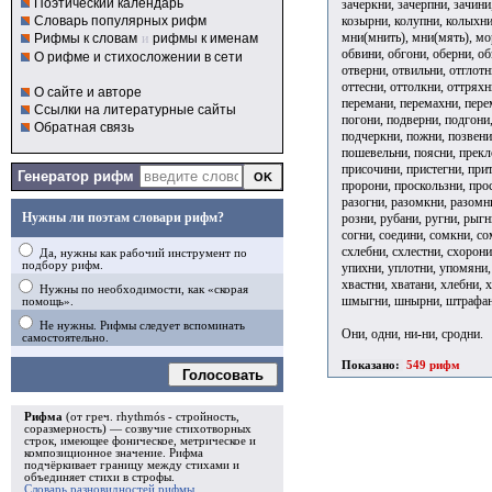
Поэтический календарь
зачеркни, зачерпни, зачини
козырни, колупни, колыхни,
Словарь популярных рифм
мни(мнить), мни(мять), мор
Рифмы к словам
и
рифмы к именам
обвини, обгони, оберни, об
О рифме и стихосложении в сети
отверни, отвильни, отглотн
оттесни, оттолкни, оттряхн
О сайте и авторе
перемани, перемахни, перем
Ссылки на литературные сайты
погони, подверни, подгони
Обратная связь
подчеркни, пожни, позвени
пошевельни, поясни, прекл
присочини, пристегни, при
Генератор рифм
пророни, проскользни, прос
разогни, разомкни, разомни
Нужны ли поэтам словари рифм?
розни, рубани, ругни, рыгн
согни, соедини, сомкни, сом
схлебни, схлестни, схорони
Да, нужны как рабочий инструмент по
подбору рифм.
упихни, уплотни, упомяни, 
хвастни, хватани, хлебни, 
Нужны по необходимости, как «скорая
шмыгни, шнырни, штрафани
помощь».
Не нужны. Рифмы следует вспоминать
Они, одни, ни-ни, сродни.
самостоятельно.
Показано:
549 рифм
Голосовать
Рифма
(от греч. rhythmós - стройность,
соразмерность) — созвучие стихотворных
строк, имеющее фоническое, метрическое и
композиционное значение.
Рифма
подчёркивает границу между стихами и
объединяет стихи в
строфы
.
Словарь разновидностей рифмы