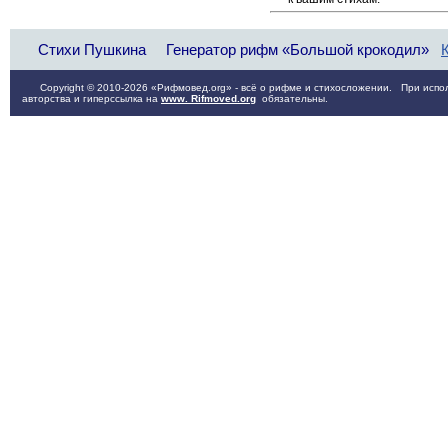
Стихи Пушкина
Генератор рифм «Большой крокодил»
Copyright © 2010-2026 «Рифмовед.org» - всё о рифме и стихосложении. При испол
авторства и гиперссылка на
www. Rifmoved.org
обязательны.