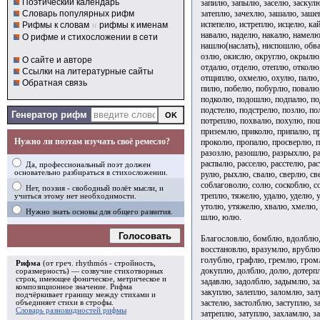
Поэтический календарь
запилю, запылю, заселю, заскулю
затеплю, зачехлю, зашалю, заше
Словарь популярных рифм
испепелю, истреплю, исцелю, ка
Рифмы к словам
и
рифмы к именам
навалю, наделю, накалю, намелю
О рифме и стихосложении в сети
нашлю(наслать), ниспошлю, обва
озлю, окислю, округлю, окрылю,
О сайте и авторе
отдалю, отделю, отеплю, отколю
Ссылки на литературные сайты
отщиплю, охмелю, охулю, палю, 
Обратная связь
пилю, побелю, побурлю, повалю,
подколю, подошлю, подпалю, по
подстелю, подстрелю, позлю, по
Генератор рифм
потреплю, похвалю, похулю, п
приземлю, приколю, припалю, п
Нужно ли поэтам изучать своё ремесло?
проколю, пропалю, просверлю, п
разозлю, разошлю, разрыхлю, ра
распылю, расселю, расстелю, ра
Да, профессиональный поэт должен
основательно разбираться в стихосложении.
рулю, рыхлю, свалю, сверлю, св
соблаговолю, солю, соскоблю, с
Нет, поэзия - свободный полёт мысли, и
треплю, тяжелю, удалю, уделю, 
учиться этому нет необходимости.
утолю, утяжелю, хвалю, хмелю, 
Нужно знать основы для общего развития.
шлю, юлю.
Голосовать
Благословлю, бомблю, вдолблю,
восстановлю, вразумлю, врублю,
голублю, графлю, гремлю, гром
Рифма
(от греч. rhythmós - стройность,
докуплю, долблю, долю, дотерп
соразмерность) — созвучие стихотворных
строк, имеющее фоническое, метрическое и
задавлю, задолблю, задымлю, з
композиционное значение.
Рифма
закуплю, залеплю, заломлю, зал
подчёркивает границу между стихами и
застелю, застолблю, заступлю, з
объединяет стихи в
строфы
.
Словарь разновидностей рифмы
затреплю, затуплю, захламлю, з