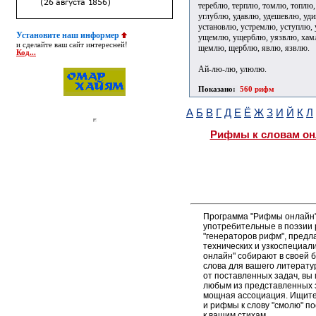
тереблю, терплю, томлю, топлю,
углублю, удавлю, удешевлю, уд
установлю, устремлю, уступлю,
Установите наш информер
ущемлю, ущерблю, уязвлю, хам
и сделайте ваш сайт интересней!
щемлю, щерблю, явлю, язвлю.
Код...
Ай-лю-лю, улюлю.
Показано:
560 рифм
А
Б
В
Г
Д
Е
Ё
Ж
З
И
Й
К
Л
Рифмы к словам он
Программа "Рифмы онлайн"
употребительные в поэзии 
"генераторов рифм", пред
технических и узкоспециал
онлайн" собирают в своей 
слова для вашего литерату
от поставленных задач, вы
любым из представленных 
мощная ассоциация. Ищите 
и рифмы к слову "смолю" п
к вашим стихам.