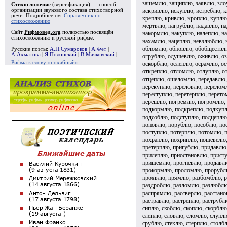
защемлю, защиплю, заявлю, зло
Стихосложение
(версификация) — способ
искривлю, искуплю, истреблю, 
организации звукового состава стихотворной
речи. Подробнее см.
Справочник по
креплю, кривлю, кроплю, куплю
стихосложению
мертвлю, нагрублю, надавлю, н
Сайт
Рифмовед.org
полностью посвящён
накормлю, накуплю, налеплю, на
стихосложению и русской рифме.
нахамлю, нацеплю, невзлюблю, 
обломлю, обновлю, обобществл
Русские поэты:
А.П.Сумароков
|
А.Фет
|
А.Ахматова
|
Я.Полонский
|
В.Маяковский
|
огрублю, одушевлю, оживлю, оз
Рифма к слову «похабный»
оскорблю, ослеплю, осрамлю, о
откреплю, отломлю, отлуплю, от
отцеплю, ошеломлю, передавлю,
перекуплю, переловлю, перелом
переступлю, перетерплю, перето
перешлю, погремлю, погромлю, 
подкормлю, подкреплю, подкупл
подсоблю, подступлю, подцепл
поновлю, порублю, пособлю, по
поступлю, потерплю, потомлю, 
похраплю, похриплю, пошевелю
претерплю, пригублю, придавлю
прилеплю, приостановлю, прист
прищемлю, прогневлю, продавл
прокормлю, проломлю, прорублю
проявлю, прямлю, разбомблю, р
раздроблю, разломлю, разлюблю
распрямлю, рассверлю, расстано
растравлю, растреплю, раструбл
сиплю, скоблю, скоплю, скорблю
слеплю, словлю, сломлю, слуплю
срублю, стеклю, стерплю, столб