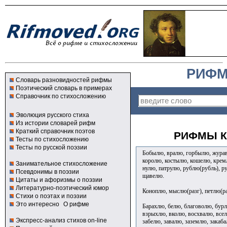
РИФМ
Словарь разновидностей рифмы
Поэтический словарь в примерах
Справочник по стихосложению
Эволюция русского стиха
Из истории словарей рифм
Краткий справочник поэтов
РИФМЫ К
Тесты по стихосложению
Тесты по русской поэзии
Бобылю, вралю, горбылю, журав
королю, костылю, кошелю, крем
Занимательное стихосложение
нулю, патрулю, рублю(рубль), р
Псевдонимы в поэзии
щавелю.
Цитаты и афоризмы о поэзии
Литературно-поэтический юмор
Коноплю, мыслю(разг), петлю(ра
Стихи о поэтах и поэзии
Это интересно
О рифме
Барахлю, белю, благоволю, бурл
взрыхлю, вколю, восхвалю, всел
Экспресс-анализ стихов on-line
забелю, завалю, заземлю, закаба