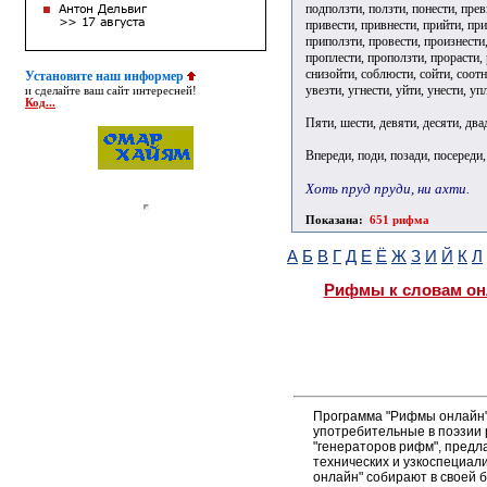
подползти, ползти, понести, прев
привести, привнести, прийти, при
приползти, провести, произнести,
проплести, проползти, прорасти, р
снизойти, соблюсти, сойти, соотне
Установите наш информер
увезти, угнести, уйти, унести, уп
и сделайте ваш сайт интересней!
Код...
Пяти, шести, девяти, десяти, два
Впереди, поди, позади, посереди,
Хоть пруд пруди, ни ахти.
Показана:
651 рифма
А
Б
В
Г
Д
Е
Ё
Ж
З
И
Й
К
Л
Рифмы к словам он
Программа "Рифмы онлайн"
употребительные в поэзии р
"генераторов рифм", пред
технических и узкоспециал
онлайн" собирают в своей 