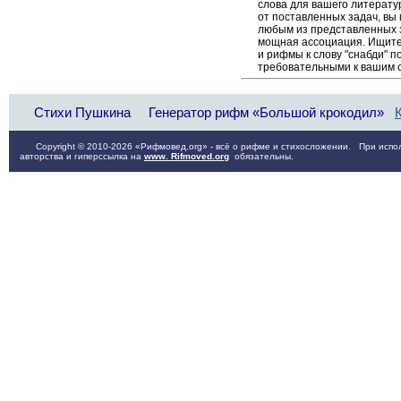
слова для вашего литерату
от поставленных задач, вы
любым из представленных 
мощная ассоциация. Ищите 
и рифмы к слову "снабди" п
требовательными к вашим 
Стихи Пушкина
Генератор рифм «Большой крокодил»
Copyright © 2010-2026 «Рифмовед.org» - всё о рифме и стихосложении. При испол
авторства и гиперссылка на
www. Rifmoved.org
обязательны.