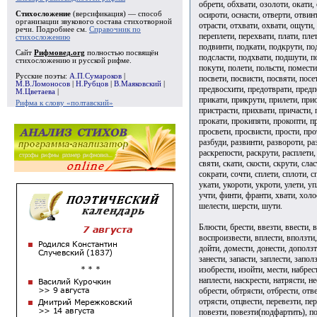
обрети, обхвати, озолоти, окати, 
осироти, оснасти, отверти, отвин
Стихосложение
(версификация) — способ
организации звукового состава стихотворной
отрасти, отхвати, охвати, ощути,
речи. Подробнее см.
Справочник по
переплети, перехвати, плати, пле
стихосложению
подвинти, подкати, подкрути, по
Сайт
Рифмовед.org
полностью посвящён
подсласти, подхвати, подшути, п
стихосложению и русской рифме.
покути, полети, польсти, помест
Русские поэты:
А.П.Сумароков
|
посвети, посвисти, посвяти, посе
М.В.Ломоносов
|
Н.Рубцов
|
В.Маяковский
|
предвосхити, предотврати, предп
М.Цветаева
|
прикати, прикрути, прилети, при
Рифма к слову «полтавский»
пристрасти, прихвати, причасти, 
прокати, прокипяти, прокопти, п
просвети, просвисти, прости, про
разбуди, развинти, развороти, ра
раскрепости, раскрути, расплети, 
святи, скати, скости, скрути, сла
сократи, сочти, сплети, сплоти, с
укати, укороти, укроти, улети, уп
учти, финти, франти, хвати, холос
шелести, шерсти, шути.
Блюсти, брести, ввезти, ввести, в
воспроизвести, вплести, вползти,
дойти, домести, донести, доползти
занести, запасти, заплести, заполз
изобрести, изойти, мести, набрест
наплести, наскрести, натрясти, не
обрести, обтрясти, отбрести, отве
отрясти, отцвести, перевезти, пер
повезти, повезти(подфартить), по