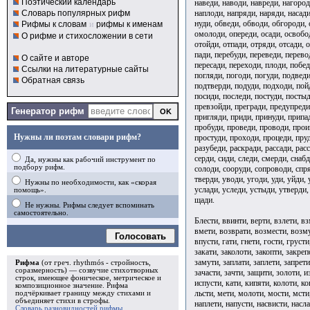
Поэтический календарь
наведи, наводи, навреди, нагород
наплоди, напряди, наряди, насади
Словарь популярных рифм
нуди, обведи, обводи, обгороди, 
Рифмы к словам
и
рифмы к именам
омолоди, опереди, осади, освобод
О рифме и стихосложении в сети
отойди, отпади, отряди, отсади, о
пади, перебуди, переведи, перево
О сайте и авторе
пересади, переходи, плоди, побед
Ссылки на литературные сайты
погляди, погоди, погуди, подвед
Обратная связь
подтверди, подуди, подходи, пой
посиди, последи, постуди, постыд
превзойди, прегради, предупреди
Генератор рифм
пригляди, приди, принуди, припа
пробуди, проведи, проводи, прои
Нужны ли поэтам словари рифм?
простуди, проходи, процеди, пруд
разубеди, раскради, рассади, расс
серди, сиди, следи, смерди, снаб
Да, нужны как рабочий инструмент по
подбору рифм.
солоди, сооруди, сопроводи, спряд
тверди, уводи, угоди, уди, уйди, 
Нужны по необходимости, как «скорая
услади, уследи, устыди, утверди,
помощь».
щади.
Не нужны. Рифмы следует вспоминать
самостоятельно.
Блести, ввинти, верти, взлети, вз
вмети, возврати, возмести, возму
Голосовать
впусти, гати, гнети, гости, груст
закати, заколоти, закопти, закреп
замути, заплати, заплети, запрети
Рифма
(от греч. rhythmós - стройность,
соразмерность) — созвучие стихотворных
зачасти, зачти, защити, золоти, 
строк, имеющее фоническое, метрическое и
испусти, кати, кипяти, колоти, ко
композиционное значение.
Рифма
льсти, мети, молоти, мости, мсти
подчёркивает границу между стихами и
объединяет стихи в
строфы
.
наплети, напусти, насвисти, насла
Словарь разновидностей рифмы