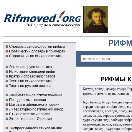
РИФМ
Словарь разновидностей рифмы
Поэтический словарь в примерах
Справочник по стихосложению
Эволюция русского стиха
Из истории словарей рифм
Краткий справочник поэтов
РИФМЫ К
Тесты по стихосложению
Тесты по русской поэзии
Бигуди, вожди, дожди, груди, Б
травести, ломти, пути, полпути.
Занимательное стихосложение
Псевдонимы в поэзии
Бди, береди, блуди, блюди, бороз
Цитаты и афоризмы о поэзии
вереди, взведи, взойди, веди, во
Литературно-поэтический юмор
воспроизведи, восходи, впади, в
Стихи о поэтах и поэзии
галди, гляди, городи, громозди, 
Это интересно
О рифме
дуди, ерунди, жди, заблуди, забре
загромозди, загуди, зайди, замол
Экспресс-анализ стихов on-line
заходи, зачади, зуди, иди, изборо