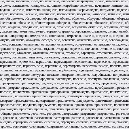
но, звано, золочено, изведено, извещено, извлечено, извращено, издано, изменено, измо
кушено, испепелено, испещрено, истощено, истреблено, исцелено, исчернено, казнено, ка
ведено, навезено, навлечено, наводнено, награждено, нагромождено, нагружено, наделено
дено, населено, насечено, насочинено, насторожено, насулено, натворено, начинено, нач
ено, обворожено, обговорено, обгрызено, обдано, обделено, обдурено, обеднено, обереже
ществлено, обогащено, обоготворено, ободрено, обожествлено, обожжено, обозлено, об
дено, обурено, объединено, объяснено, оглашено, оглуплено, оглушено, оглушено, оговор
 ожесточено, оживлено, оживотворено, озарено, оздоровлено, озеленено, озлено, ознобл
нено, олицетворено, омертвлено, омоложено, омрачено, опалено, опережено, оперено, о
рощено, опьянено, осаждено, осведомлено, освежено, осветлено, освещено, освобождено, 
ено, оснежено, осрамлено, остеклено, остепенено, остервенено, остережено, осуждено, о
гранено, отгружено, отдалено, отдано, отдарено, отделено, отеплено, отживлено, отклон
ждествлено, отожжено, отомщено, отплетено, отражено, отращено, отрезвлено, отрешено, 
единено, отягощено, отягчено, отяжелено, охлаждено, охмелено, охранено, оценено, оче
переманено, переменено, переметено, перемещено, перенаселено, перенесено, переоснаще
переуплотнено, переутомлено, переучтено, перехитрено, перечтено, печено, пленено, пле
глощено, погребено, погружено, подано, подбодрено, подведено, подвезено, поделено, п
о, подчинено, поено, пожурено, позлено, покорено, полонено, полуобнажено, полуосве
о, порабощено, поражено, породнено, посвящено, поселено, посещено, послащено, посрам
, превращено, преграждено, предано, предварено, предвкушено, предопределено, предос
но, презрено, преклонено, прекращено, преломлено, прельщено, преображено, преодолен
ивезено, привлечено, привнесено, приворожено, пригвождено, приглашено, приглушено,
риманено, применено, приметено, примирено, примощено, принесено, принуждено, приобр
исмирено, присоединено, пристращено, пристыжено, присуждено, притемнено, притеснено
провозглашено, продлено, продымлено, прожжено, произведено, произнесено, прокажено,
прохлаждено, прочтено, прощено, прояснено, прямлено, разведено, развезено, развлечено
азобщено, разожжено, разозлено, разорено, разоружено, разрешено, разрыхлено, разъедин
, расселено, рассечено, рассмешено, растворено, растлено, расчехлено, расчленено, рас
о, сдано, серебрено, склонено, скреплено, скрещено, сложено, случено, слышно, сманено
вершено, совлечено, совмещено, совращено, соглашено, соединено, сожжено, создано, с