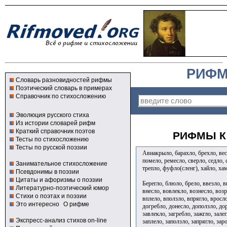
РИФМ
Словарь разновидностей рифмы
Поэтический словарь в примерах
Справочник по стихосложению
Эволюция русского стиха
Из истории словарей рифм
Краткий справочник поэтов
РИФМЫ К 
Тесты по стихосложению
Тесты по русской поэзии
Авиакрыло, барахло, брехло, весл
помело, ремесло, сверло, седло, с
Занимательное стихосложение
трепло, фуфло(сленг), хайло, хам
Псевдонимы в поэзии
Цитаты и афоризмы о поэзии
Берегло, блюло, брело, ввезло, в
Литературно-поэтический юмор
внесло, вовлекло, вознесло, воз
Стихи о поэтах и поэзии
вплело, вползло, впрягло, вросло
Это интересно
О рифме
догребло, донесло, доползло, дор
завлекло, загребло, зажгло, залег
Экспресс-анализ стихов on-line
заплело, заползло, запрягло, заро