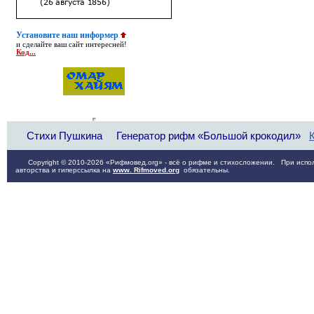
Установите наш информер
и сделайте ваш сайт интересней!
Код...
Стихи Пушкина
Генератор рифм «Большой крокодил»
Copyright © 2010-2026 «Рифмовед.org» - всё о рифме и стихосложении. При испол
авторства и гиперссылка на
www. Rifmoved.org
обязательны.