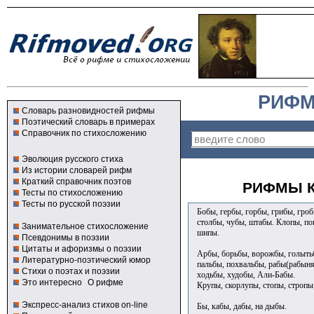
РИФМ
Словарь разновидностей рифмы
Поэтический словарь в примерах
Справочник по стихосложению
Эволюция русского стиха
Из истории словарей рифм
Краткий справочник поэтов
РИФМЫ К
Тесты по стихосложению
Тесты по русской поэзии
Бобы, гербы, горбы, грибы, гро
столбы, чубы, штабы. Клопы, поп
Занимательное стихосложение
шипы.
Псевдонимы в поэзии
Цитаты и афоризмы о поэзии
Арбы, борьбы, ворожбы, голытьб
Литературно-поэтический юмор
пальбы, похвальбы, рабы(рабыня)
Стихи о поэтах и поэзии
ходьбы, худобы, Али-Бабы.
Это интересно
О рифме
Крупы, скорлупы, стопы, стропы
Экспресс-анализ стихов on-line
Бы, кабы, дабы, на дыбы.