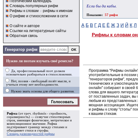
Поэтический календарь
Если бы да кабы.
Словарь популярных рифм
Рифмы к словам
и
рифмы к именам
Показано:
57 рифм
О рифме и стихосложении в сети
А
Б
В
Г
Д
Е
Ё
Ж
З
И
Й
К
Л
О сайте и авторе
Ссылки на литературные сайты
Рифмы к словам он
Обратная связь
Генератор рифм
Нужно ли поэтам изучать своё ремесло?
Программа "Рифмы онлайн"
Да, профессиональный поэт должен
употребительные в поэзии р
основательно разбираться в стихосложении.
"генераторов рифм", пред
Нет, поэзия - свободный полёт мысли, и
технических и узкоспециал
учиться этому нет необходимости.
онлайн" собирают в своей 
Нужно знать основы для общего развития.
слова для вашего литерату
от поставленных задач, вы
любым из представленных 
Голосовать
мощная ассоциация. Ищите 
и рифмы к слову "стопы" п
к вашим стихам.
Рифма
(от греч. rhythmós - стройность,
соразмерность) — созвучие стихотворных
строк, имеющее фоническое, метрическое и
композиционное значение.
Рифма
подчёркивает границу между стихами и
объединяет стихи в
строфы
.
Словарь разновидностей рифмы