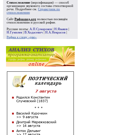
Стихосложение
(версификация) — способ
организации звукового состава стихотворной
речи. Подробнее см.
Справочник по
стихосложению
Сайт
Рифмовед.org
полностью посвящён
стихосложению и русской рифме.
Русские поэты:
А.П.Сумароков
|
Н.Языков
|
Н.Гумилев
|
В.Ходасевич
|
Н.А.Некрасов
|
Рифма к слову «рве»