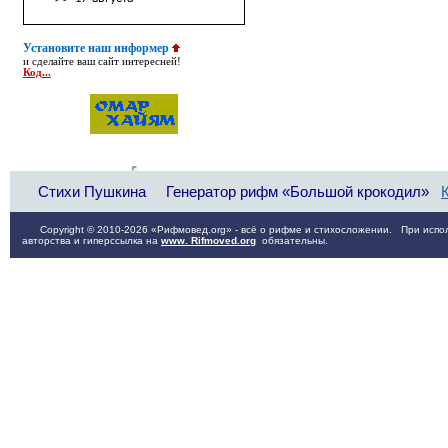
Установите наш информер
и сделайте ваш сайт интересней!
Код...
Стихи Пушкина
Генератор рифм «Большой крокодил»
Copyright © 2010-2026 «Рифмовед.org» - всё о рифме и стихосложении. При испол
авторства и гиперссылка на
www. Rifmoved.org
обязательны.