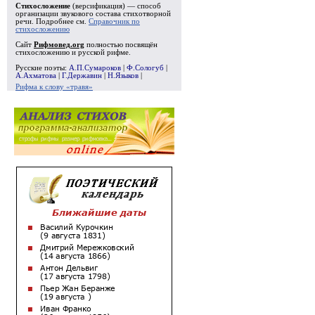
Стихосложение
(версификация) — способ
организации звукового состава стихотворной
речи. Подробнее см.
Справочник по
стихосложению
Сайт
Рифмовед.org
полностью посвящён
стихосложению и русской рифме.
Русские поэты:
А.П.Сумароков
|
Ф.Сологуб
|
А.Ахматова
|
Г.Державин
|
Н.Языков
|
Рифма к слову «травя»