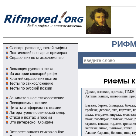
РИФМ
Словарь разновидностей рифмы
Поэтический словарь в примерах
Справочник по стихосложению
Эволюция русского стиха
Из истории словарей рифм
Краткий справочник поэтов
РИФМЫ К
Тесты по стихосложению
Тесты по русской поэзии
Драже, неглиже, протеже, ПМЖ.
Атташе, клише, папье-маше, прес
Занимательное стихосложение
Псевдонимы в поэзии
Багаже, барже, блиндаже, бомже,
Цитаты и афоризмы о поэзии
грабеже, дележе, еже, картеже, 
Литературно-поэтический юмор
меже, метраже, мираже, монтаже
Стихи о поэтах и поэзии
паже, парандже, платеже, пыже, р
Это интересно
О рифме
стриже, типаже, тираже, трельяж
чертеже, чиже, шантаже, этаже.
Экспресс-анализ стихов on-line
Анаше, барыше, беляше, вше, гл