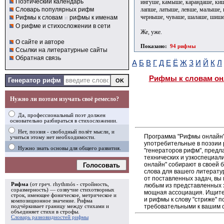
Поэтический календарь
ингуше, камыше, карандаше, ки
лапше, латыше, левше, малыше, 
Словарь популярных рифм
черныше, чуваше, шалаше, шише
Рифмы к словам
и
рифмы к именам
О рифме и стихосложении в сети
Же, уже.
О сайте и авторе
Показано:
94 рифмы
Ссылки на литературные сайты
Обратная связь
А
Б
В
Г
Д
Е
Ё
Ж
З
И
Й
К
Л
Рифмы к словам он
Генератор рифм
Нужно ли поэтам изучать своё ремесло?
Да, профессиональный поэт должен
основательно разбираться в стихосложении.
Нет, поэзия - свободный полёт мысли, и
Программа "Рифмы онлайн"
учиться этому нет необходимости.
употребительные в поэзии р
Нужно знать основы для общего развития.
"генераторов рифм", пред
технических и узкоспециал
онлайн" собирают в своей 
Голосовать
слова для вашего литерату
от поставленных задач, вы
Рифма
(от греч. rhythmós - стройность,
любым из представленных 
соразмерность) — созвучие стихотворных
мощная ассоциация. Ищите 
строк, имеющее фоническое, метрическое и
и рифмы к слову "стриже" п
композиционное значение.
Рифма
требовательными к вашим 
подчёркивает границу между стихами и
объединяет стихи в
строфы
.
Словарь разновидностей рифмы