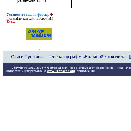
Установите наш информер
и сделайте ваш сайт интересней!
Код...
Стихи Пушкина
Генератор рифм «Большой крокодил»
Copyright © 2010-2026 «Рифмовед.org» - всё о рифме и стихосложении. При испол
авторства и гиперссылка на
www. Rifmoved.org
обязательны.