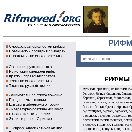
РИФМ
Словарь разновидностей рифмы
Поэтический словарь в примерах
Справочник по стихосложению
Эволюция русского стиха
Из истории словарей рифм
Краткий справочник поэтов
РИФМЫ 
Тесты по стихосложению
Тесты по русской поэзии
Армяки, армячки, баловники, бал
батраки, бачки, башлыки, башмак
Занимательное стихосложение
бережки, березняки, биржевики, 
Псевдонимы в поэзии
боевики, божки, бойки, большев
Цитаты и афоризмы о поэзии
босяки, бочки, братки, брелки, б
Литературно-поэтический юмор
бунтовщики, бураки, бурачки, б
Стихи о поэтах и поэзии
васильки, ватажки, вензельки, ве
Это интересно
О рифме
весельчаки, вески, ветерки, вече
вихорки, вишняки, вожаки, возки
Экспресс-анализ стихов on-line
воротнички, выпускники, вьюки,