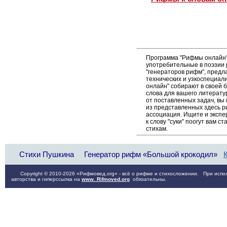
Программа "Рифмы онлайн"
употребительные в поэзии р
"генераторов рифм", пред
технических и узкоспециал
онлайн" собирают в своей 
слова для вашего литерату
от поставленных задач, вы
из представленных здесь 
ассоциация. Ищите и экспе
к слову "суки" поогут вам 
стихам.
Стихи Пушкина
Генератор рифм «Большой крокодил»
Copyright © 2010-2026 «Рифмовед.org» - всё о рифме и стихосложении. При испол
авторства и гиперссылка на
www. Rifmoved.org
обязательны.