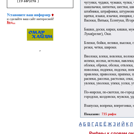
чугунки, чудаки, чужаки, чулки
шашлычки, шепотки, шестки, ши
штабники, штрафники, штурмови
Установите наш информер
щитки, языки, язычки, ямщики, я
и сделайте ваш сайт интересней!
Васюки, Витьки, Есентуки, Игор
Код...
Башки, доски, кирки, кишки, муки
Луки(религ), Оки.
Близки, бойки, велики, высоки, г
резки, четки, широки.
Вволоки, влеки, вовлеки, волоки,
испеки, иссеки, истолки, навлеки
облеки, обреки, обсеки, отвлеки,
поволоки, подпеки, подсеки, попе
привлеки, приволоки, припеки, п
распеки, рассеки, растолки, секи,
увлеки, уволоки, упеки, усеки, у
По-мирски, по-скотски, по-город
городски, колдовски, мужски, у
Взапуски, вопреки, вперегонки, 
Показано:
735 рифм
А
Б
В
Г
Д
Е
Ё
Ж
З
И
Й
К
Л
Рифмы к словам он