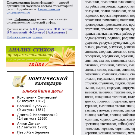
плавники, плавнички, плановики,
Стихосложение
(версификация) — способ
погребки, погремки, подворотни
организации звукового состава стихотворной
речи. Подробнее см.
Справочник по
ползунки, полки, половики, пол
стихосложению
порошки, портки, портовики, по
Сайт
Рифмовед.org
полностью посвящён
похотники, почтовики, пошляки,
стихосложению и русской рифме.
проводники, промысловики, проп
прутняки, прыжки, пузырьки, пук
Русские поэты:
А.П.Сумароков
|
Ф.И.Тютчев
|
В.Маяковский
|
Ф.Сологуб
|
А.Ахматова
|
пушки, пятаки, пятачки, райки, 
Рифма к слову «кричмя»
родаки(сленг), родники, родничк
рудники, рундуки, рундучки, рус
рывки, рысаки, рыхляки, рычажки
свежаки, сверчки, светляки, свет
середняки, середнячки, серячки, 
синячки, скачки, сквозняки, скво
слезники, слизняки, слушки, сме
снежки, совки, соколки, сопляки,
соученики, срамники, ставки, ста
стежки, стерженьки, стишки, сто
стручки, стульчаки, судаки, судач
сынки, сырки, сюртуки, сюртучки,
тайники, тайнички, текстовики, т
тиски, товарняки, толстяки, толс
трояки, троячки, трудовики, тру
турники, тыловики, тычки, тюки
узелки, утюжки, ученики, фитил
хиляки, хлебки, хлопки, хоботки
хомячки, хорьки, хохолки, храпк
цветники, цветнички, чайки(чаёк
челночки, червяки, червячки, че
черпаки, чесноки, чесночки, четв