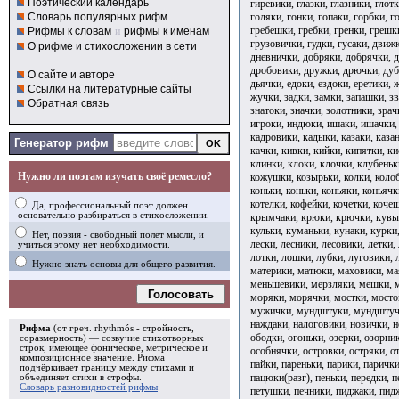
Поэтический календарь
гиревики, глазки, глазники, глот
голяки, гонки, гопаки, горбки, г
Словарь популярных рифм
гребешки, гребки, гренки, грешк
Рифмы к словам
и
рифмы к именам
грузовички, гудки, гусаки, движ
О рифме и стихосложении в сети
дневнички, добряки, добрячки, 
дробовики, дружки, дрючки, дуб
О сайте и авторе
дьячки, едоки, ездоки, еретики,
Ссылки на литературные сайты
жучки, задки, замки, запашки, з
Обратная связь
знатоки, значки, золотники, зрач
игроки, индюки, ишаки, ишачки, 
кадровики, кадыки, казаки, казан
Генератор рифм
качки, кивки, кийки, кипятки, к
клинки, клоки, клочки, клубеньк
Нужно ли поэтам изучать своё ремесло?
кожушки, козырьки, колки, колоб
коньки, коньки, коньяки, коньячк
котелки, кофейки, кочетки, коче
Да, профессиональный поэт должен
основательно разбираться в стихосложении.
крымчаки, крюки, крючки, кувырк
кульки, куманьки, кунаки, курки,
Нет, поэзия - свободный полёт мысли, и
лески, лесники, лесовики, летки,
учиться этому нет необходимости.
лотки, лошки, лубки, луговики, 
Нужно знать основы для общего развития.
материки, матюки, маховики, ма
меньшевики, мерзляки, мешки, м
Голосовать
моряки, морячки, мостки, мост
мужички, мундштуки, мундштуч
наждаки, налоговики, новички, н
Рифма
(от греч. rhythmós - стройность,
ободки, огоньки, озерки, озорни
соразмерность) — созвучие стихотворных
строк, имеющее фоническое, метрическое и
особнячки, островки, остряки, о
композиционное значение.
Рифма
пайки, пареньки, парики, парички
подчёркивает границу между стихами и
пацюки(разг), пеньки, передки, п
объединяет стихи в
строфы
.
Словарь разновидностей рифмы
петушки, печники, пиджаки, пид