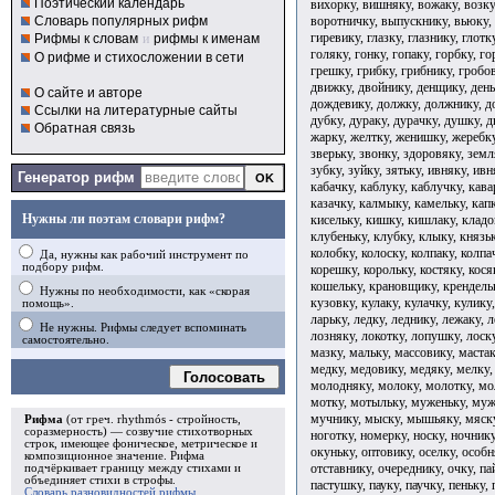
Поэтический календарь
вихорку, вишняку, вожаку, возку
воротничку, выпускнику, вьюку, 
Словарь популярных рифм
гиревику, глазку, глазнику, глотк
Рифмы к словам
и
рифмы к именам
голяку, гонку, гопаку, горбку, г
О рифме и стихосложении в сети
грешку, грибку, грибнику, гробов
движку, двойнику, денщику, день
О сайте и авторе
дождевику, должку, должнику, д
Ссылки на литературные сайты
дубку, дураку, дурачку, душку, д
Обратная связь
жарку, желтку, женишку, жеребку
зверьку, звонку, здоровяку, земл
зубку, зуйку, зятьку, ивняку, ив
Генератор рифм
кабачку, каблуку, каблучку, кава
казачку, калмыку, камельку, капк
Нужны ли поэтам словари рифм?
кисельку, кишку, кишлаку, кладо
клубеньку, клубку, клыку, князьк
колобку, колоску, колпаку, колпа
Да, нужны как рабочий инструмент по
подбору рифм.
корешку, корольку, костяку, кося
кошельку, крановщику, крендель
Нужны по необходимости, как «скорая
кузовку, кулаку, кулачку, кулику,
помощь».
ларьку, ледку, леднику, лежаку, л
Не нужны. Рифмы следует вспоминать
лозняку, локотку, лопушку, лоску
самостоятельно.
мазку, мальку, массовику, маста
медку, медовику, медяку, мелку
Голосовать
молодняку, молоку, молотку, мо
мотку, мотыльку, муженьку, му
мучнику, мыску, мышьяку, мяску
Рифма
(от греч. rhythmós - стройность,
соразмерность) — созвучие стихотворных
ноготку, номерку, носку, ночнику
строк, имеющее фоническое, метрическое и
окуньку, оптовику, оселку, особн
композиционное значение.
Рифма
отставнику, очереднику, очку, па
подчёркивает границу между стихами и
объединяет стихи в
строфы
.
пастушку, пауку, паучку, пеньку,
Словарь разновидностей рифмы