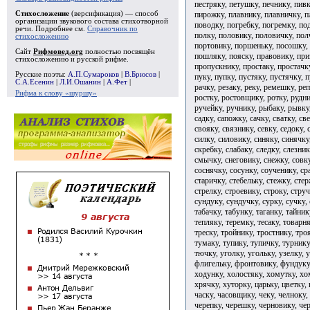
пестряку, петушку, печнику, пив
пирожку, плавнику, плавничку, п
Стихосложение
(версификация) — способ
организации звукового состава стихотворной
поводку, погребку, погремку, по
речи. Подробнее см.
Справочник по
полку, половику, половичку, пол
стихосложению
портовику, поршеньку, посошку, 
Сайт
Рифмовед.org
полностью посвящён
пошляку, пояску, правовику, пр
стихосложению и русской рифме.
пропускнику, простаку, простачк
Русские поэты:
А.П.Сумароков
|
В.Брюсов
|
пуку, пупку, пустяку, пустячку, 
С.А.Есенин
|
Л.И.Ошанин
|
А.Фет
|
рачку, резаку, реку, ремешку, ре
Рифма к слову «шуршу»
ростку, ростовщику, ротку, рудни
ручейку, ручнику, рыбаку, рывку
садку, сапожку, сачку, сватку, св
свояку, связнику, севку, седоку, 
силку, силовику, синяку, синячку
скребку, слабаку, следку, слезни
смычку, снеговику, снежку, совку
соснячку, сосунку, соученику, сра
старичку, стебельку, стежку, сте
стрелку, строевику, строку, стручк
сундуку, сундучку, сурку, сучку,
табачку, табунку, таганку, тайник
тепляку, теремку, тесаку, товарня
треску, тройнику, тростнику, тро
тумаку, тупику, тупичку, турник
тючку, уголку, угольку, узелку,
флигельку, фронтовику, фундуку,
ходунку, холостяку, хомутку, хо
хрячку, хуторку, царьку, цветку,
часку, часовщику, чеку, челноку,
черепку, черешку, черновику, чер