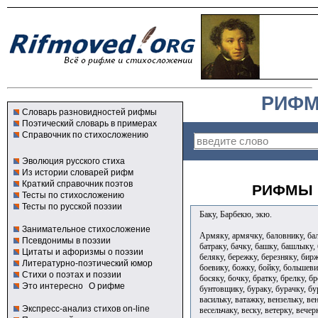
РИФМ
Словарь разновидностей рифмы
Поэтический словарь в примерах
Справочник по стихосложению
Эволюция русского стиха
Из истории словарей рифм
Краткий справочник поэтов
РИФМЫ 
Тесты по стихосложению
Тесты по русской поэзии
Баку, Барбекю, экю.
Занимательное стихосложение
Армяку, армячку, баловнику, бал
Псевдонимы в поэзии
батраку, бачку, башку, башлыку,
Цитаты и афоризмы о поэзии
беляку, бережку, березняку, бирж
Литературно-поэтический юмор
боевику, божку, бойку, большеви
Стихи о поэтах и поэзии
босяку, бочку, братку, брелку, б
Это интересно
О рифме
бунтовщику, бураку, бурачку, бу
васильку, ватажку, вензельку, ве
Экспресс-анализ стихов on-line
весельчаку, веску, ветерку, вечер