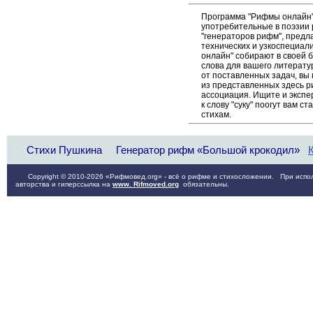
Программа "Рифмы онлайн"
употребительные в поэзии р
"генераторов рифм", пред
технических и узкоспециал
онлайн" собирают в своей 
слова для вашего литерату
от поставленных задач, вы
из представленных здесь 
ассоциация. Ищите и экспе
к слову "суку" поогут вам 
стихам.
Стихи Пушкина
Генератор рифм «Большой крокодил»
Copyright © 2010-2026 «Рифмовед.org» - всё о рифме и стихосложении. При испол
авторства и гиперссылка на
www. Rifmoved.org
обязательны.