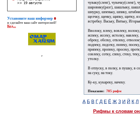
чуваку(сленг), чувачку(сленг), ч
шаровику(разг), шашлыку, шашлы
шнурку, шпеньку, шпику, штабни
щелчку, щенку, щипку, щитку, яз
Установите наш информер
ястребку. Ваську, Витьку, Игорьк
и сделайте ваш сайт интересней!
Код...
Вволоку, влеку, вовлеку, волоку, 
испеку, иссеку, истолку, навлеку,
обреку, обсеку, отвлеку, отволоку
подпеку, подсеку, попеку, посеку
припеку, пропеку, просеку, протку
совлеку, сотку, спеку, стеку, теку
утолку.
В отпуску, в полку, в пушку, в со
на суку, на току.
Ку-ку, кукареку, начеку.
Показано:
705 рифм
А
Б
В
Г
Д
Е
Ё
Ж
З
И
Й
К
Л
Рифмы к словам он