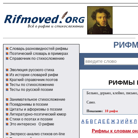
РИФМ
Словарь разновидностей рифмы
Поэтический словарь в примерах
Справочник по стихосложению
Эволюция русского стиха
Из истории словарей рифм
Краткий справочник поэтов
РИФМЫ К
Тесты по стихосложению
Тесты по русской поэзии
Бельмо, дерьмо, клеймо, письмо,
Занимательное стихосложение
Само.
Псевдонимы в поэзии
Цитаты и афоризмы о поэзии
Показано:
10 рифм
Литературно-поэтический юмор
Стихи о поэтах и поэзии
А
Б
В
Г
Д
Е
Ё
Ж
З
И
Й
К
Л
Это интересно
О рифме
Рифмы к словам он
Экспресс-анализ стихов on-line