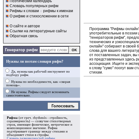
Поэтический календарь
Словарь популярных рифм
Рифмы к словам
и
рифмы к именам
О рифме и стихосложении в сети
О сайте и авторе
Программа "Рифмы онлайн"
Ссылки на литературные сайты
употребительные в поэзии р
Обратная связь
"генераторов рифм", пред
технических и узкоспециал
онлайн" собирают в своей 
Генератор рифм
слова для вашего литерату
от поставленных задач, вы
из представленных здесь 
Нужны ли поэтам словари рифм?
ассоциация. Ищите и экспе
к слову "сумо" поогут вам 
Да, нужны как рабочий инструмент по
стихам.
подбору рифм.
Нужны по необходимости, как «скорая
помощь».
Не нужны. Рифмы следует вспоминать
самостоятельно.
Голосовать
Рифма
(от греч. rhythmós - стройность,
соразмерность) — созвучие стихотворных
строк, имеющее фоническое, метрическое и
композиционное значение.
Рифма
подчёркивает границу между стихами и
объединяет стихи в
строфы
.
Словарь разновидностей рифмы