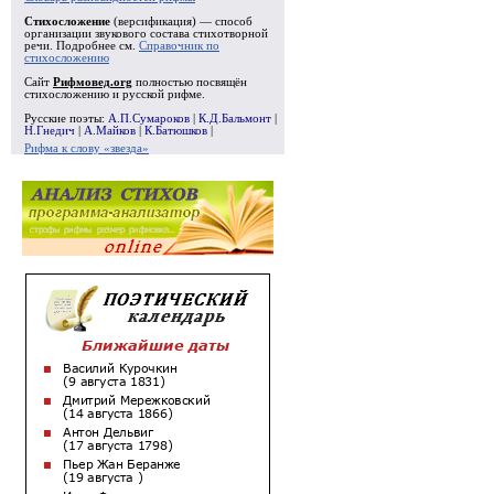
Стихосложение
(версификация) — способ
организации звукового состава стихотворной
речи. Подробнее см.
Справочник по
стихосложению
Сайт
Рифмовед.org
полностью посвящён
стихосложению и русской рифме.
Русские поэты:
А.П.Сумароков
|
К.Д.Бальмонт
|
Н.Гнедич
|
А.Майков
|
К.Батюшков
|
Рифма к слову «звезда»