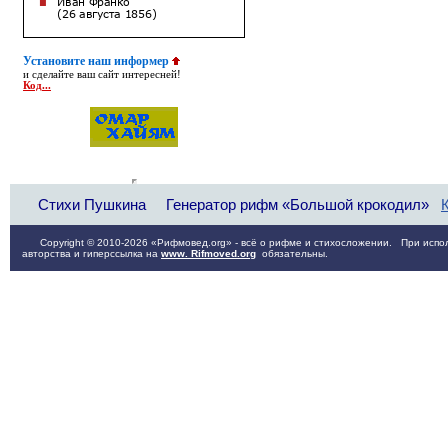
Установите наш информер
и сделайте ваш сайт интересней!
Код...
Стихи Пушкина
Генератор рифм «Большой крокодил»
Copyright © 2010-2026 «Рифмовед.org» - всё о рифме и стихосложении. При испол
авторства и гиперссылка на
www. Rifmoved.org
обязательны.