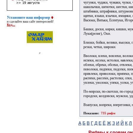
чугунки, чудаки, чужаки, чулки
шашлычки, шепотки, шестки, ши
штабники, штрафники, штурмови
щитки, языки, язычки, ямщики, я
Установите наш информер
Васюки, Витьки, Есентуки, Игор
и сделайте ваш сайт интересней!
Код...
Башки, доски, кирки, кишки, муки
Луки(религ), Оки.
Близки, бойки, велики, высоки, г
резки, четки, широки.
Вволоки, влеки, вовлеки, волоки,
испеки, иссеки, истолки, навлеки
облеки, обреки, обсеки, отвлеки,
поволоки, подпеки, подсеки, попе
привлеки, приволоки, припеки, п
распеки, рассеки, растолки, секи,
увлеки, уволоки, упеки, усеки, у
По-мирски, по-скотски, по-город
городски, колдовски, мужски, у
Взапуски, вопреки, вперегонки, 
Показано:
735 рифм
А
Б
В
Г
Д
Е
Ё
Ж
З
И
Й
К
Л
Рифмы к словам он