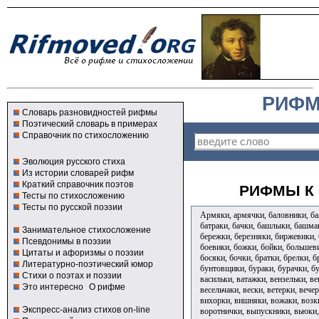
РИФМ
Словарь разновидностей рифмы
Поэтический словарь в примерах
Справочник по стихосложению
Эволюция русского стиха
Из истории словарей рифм
Краткий справочник поэтов
РИФМЫ К 
Тесты по стихосложению
Тесты по русской поэзии
Армяки, армячки, баловники, бал
батраки, бачки, башлыки, башмак
Занимательное стихосложение
бережки, березняки, биржевики, 
Псевдонимы в поэзии
боевики, божки, бойки, большев
Цитаты и афоризмы о поэзии
босяки, бочки, братки, брелки, б
Литературно-поэтический юмор
бунтовщики, бураки, бурачки, б
Стихи о поэтах и поэзии
васильки, ватажки, вензельки, ве
Это интересно
О рифме
весельчаки, вески, ветерки, вече
вихорки, вишняки, вожаки, возки
Экспресс-анализ стихов on-line
воротнички, выпускники, вьюки,