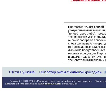
Программа "Рифмы онлайн"
употребительные в поэзии р
"генераторов рифм", пред
технических и узкоспециал
онлайн" собирают в своей 
слова для вашего литерату
от поставленных задач, вы 
любым из представленных 
мощная ассоциация. Ищите 
и рифмы к слову "сундуки" 
требовательными к вашим 
Стихи Пушкина
Генератор рифм «Большой крокодил»
Copyright © 2010-2026 «Рифмовед.org» - всё о рифме и стихосложении. При испол
авторства и гиперссылка на
www. Rifmoved.org
обязательны.