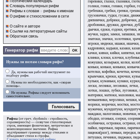
Поэтический календарь
гиревики, глазки, глазники, глот
голяки, гонки, гопаки, горбки, г
Словарь популярных рифм
гребешки, гребки, гренки, грешк
Рифмы к словам
и
рифмы к именам
грузовички, гудки, гусаки, движ
О рифме и стихосложении в сети
дневнички, добряки, добрячки, 
дробовики, дружки, дрючки, дуб
О сайте и авторе
дьячки, едоки, ездоки, еретики,
Ссылки на литературные сайты
жучки, задки, замки, запашки, з
Обратная связь
знатоки, значки, золотники, зрач
игроки, индюки, ишаки, ишачки, 
кадровики, кадыки, казаки, казан
Генератор рифм
качки, кивки, кийки, кипятки, к
клинки, клоки, клочки, клубеньк
Нужны ли поэтам словари рифм?
кожушки, козырьки, колки, колоб
коньки, коньки, коньяки, коньячк
котелки, кофейки, кочетки, коче
Да, нужны как рабочий инструмент по
подбору рифм.
крымчаки, крюки, крючки, кувырк
кульки, куманьки, кунаки, курки,
Нужны по необходимости, как «скорая
лески, лесники, лесовики, летки,
помощь».
лотки, лошки, лубки, луговики, 
Не нужны. Рифмы следует вспоминать
материки, матюки, маховики, ма
самостоятельно.
меньшевики, мерзляки, мешки, м
моряки, морячки, мостки, мост
Голосовать
мужички, мундштуки, мундштуч
наждаки, налоговики, новички, н
ободки, огоньки, озерки, озорни
Рифма
(от греч. rhythmós - стройность,
соразмерность) — созвучие стихотворных
особнячки, островки, остряки, о
строк, имеющее фоническое, метрическое и
пайки, пареньки, парики, парички
композиционное значение.
Рифма
пацюки(разг), пеньки, передки, п
подчёркивает границу между стихами и
объединяет стихи в
строфы
.
петушки, печники, пиджаки, пид
Словарь разновидностей рифмы