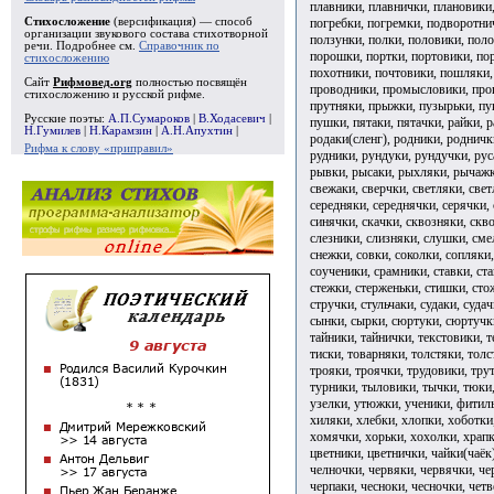
плавники, плавнички, плановики,
погребки, погремки, подворотни
Стихосложение
(версификация) — способ
организации звукового состава стихотворной
ползунки, полки, половики, пол
речи. Подробнее см.
Справочник по
порошки, портки, портовики, по
стихосложению
похотники, почтовики, пошляки,
Сайт
Рифмовед.org
полностью посвящён
проводники, промысловики, проп
стихосложению и русской рифме.
прутняки, прыжки, пузырьки, пук
Русские поэты:
А.П.Сумароков
|
В.Ходасевич
|
пушки, пятаки, пятачки, райки, 
Н.Гумилев
|
Н.Карамзин
|
А.Н.Апухтин
|
родаки(сленг), родники, родничк
Рифма к слову «приправил»
рудники, рундуки, рундучки, рус
рывки, рысаки, рыхляки, рычажки
свежаки, сверчки, светляки, свет
середняки, середнячки, серячки, 
синячки, скачки, сквозняки, скво
слезники, слизняки, слушки, сме
снежки, совки, соколки, сопляки,
соученики, срамники, ставки, ста
стежки, стерженьки, стишки, сто
стручки, стульчаки, судаки, судач
сынки, сырки, сюртуки, сюртучки,
тайники, тайнички, текстовики, т
тиски, товарняки, толстяки, толс
трояки, троячки, трудовики, тру
турники, тыловики, тычки, тюки
узелки, утюжки, ученики, фитил
хиляки, хлебки, хлопки, хоботки
хомячки, хорьки, хохолки, храпк
цветники, цветнички, чайки(чаёк
челночки, червяки, червячки, че
черпаки, чесноки, чесночки, четв