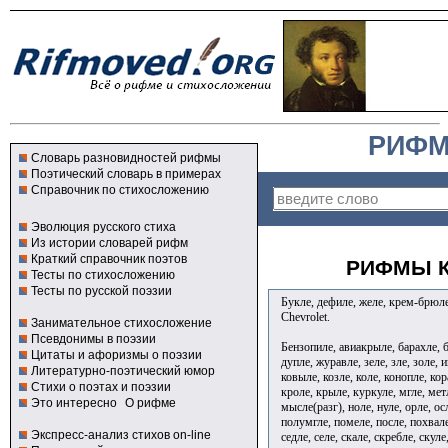
РИФМ
Словарь разновидностей рифмы
Поэтический словарь в примерах
Справочник по стихосложению
Эволюция русского стиха
Из истории словарей рифм
Краткий справочник поэтов
РИФМЫ К
Тесты по стихосложению
Тесты по русской поэзии
Букле, дефиле, желе, крем-брюле,
Chevrolet.
Занимательное стихосложение
Псевдонимы в поэзии
Бензопиле, авиакрыле, барахле, б
Цитаты и афоризмы о поэзии
дупле, журавле, зеле, зле, золе, и
Литературно-поэтический юмор
ковыле, козле, коле, конопле, кор
Стихи о поэтах и поэзии
кроле, крыле, куркуле, мгле, мет
Это интересно
О рифме
мысле(разг), ноле, нуле, орле, осл
полумгле, помеле, после, похвале,
Экспресс-анализ стихов on-line
седле, селе, скале, скребле, скуле