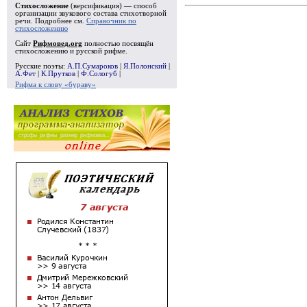
Стихосложение
(версификация) — способ
организации звукового состава стихотворной
речи. Подробнее см.
Справочник по
стихосложению
Сайт
Рифмовед.org
полностью посвящён
стихосложению и русской рифме.
Русские поэты:
А.П.Сумароков
|
Я.Полонский
|
А.Фет
|
К.Прутков
|
Ф.Сологуб
|
Рифма к слову «бураву»