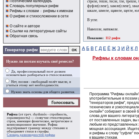
Поэтический календарь
стреле, тепле, тесле, тле, трепле,
фуфле(сленг), хамле(сленг), хвале
Словарь популярных рифм
шкале, шмеле, щавеле, щегле, ю
Рифмы к словам
и
рифмы к именам
О рифме и стихосложении в сети
В угле.
О сайте и авторе
Навеселе, натяжеле.
Ссылки на литературные сайты
Обратная связь
Показано:
112 рифм
А
Б
В
Г
Д
Е
Ё
Ж
З
И
Й
К
Л
Генератор рифм
Рифмы к словам он
Нужно ли поэтам изучать своё ремесло?
Да, профессиональный поэт должен
основательно разбираться в стихосложении.
Нет, поэзия - свободный полёт мысли, и
учиться этому нет необходимости.
Нужно знать основы для общего развития.
Программа "Рифмы онлайн"
употребительные в поэзии р
Голосовать
"генераторов рифм", пред
технических и узкоспециал
онлайн" собирают в своей 
Рифма
(от греч. rhythmós - стройность,
слова для вашего литерату
соразмерность) — созвучие стихотворных
от поставленных задач, вы
строк, имеющее фоническое, метрическое и
любым из представленных 
композиционное значение.
Рифма
подчёркивает границу между стихами и
мощная ассоциация. Ищите 
объединяет стихи в
строфы
.
и рифмы к слову "суфле" п
Словарь разновидностей рифмы
к вашим стихам.