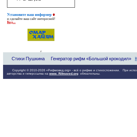
Установите наш информер
и сделайте ваш сайт интересней!
Код...
Стихи Пушкина
Генератор рифм «Большой крокодил»
Copyright © 2010-2026 «Рифмовед.org» - всё о рифме и стихосложении. При испол
авторства и гиперссылка на
www. Rifmoved.org
обязательны.