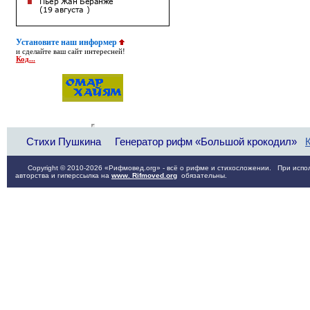
Установите наш информер
и сделайте ваш сайт интересней!
Код...
Стихи Пушкина
Генератор рифм «Большой крокодил»
Copyright © 2010-2026 «Рифмовед.org» - всё о рифме и стихосложении. При испол
авторства и гиперссылка на
www. Rifmoved.org
обязательны.