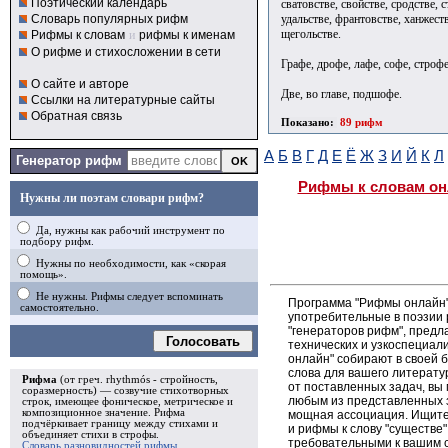
Поэтический календарь
сватовстве, свойстве, сродстве, 
удальстве, франтовстве, ханжест
Словарь популярных рифм
щегольстве.
Рифмы к словам
и
рифмы к именам
О рифме и стихосложении в сети
Графе, дрофе, лафе, софе, строф
О сайте и авторе
Две, во главе, подшофе.
Ссылки на литературные сайты
Обратная связь
Показано:
89 рифм
А
Б
В
Г
Д
Е
Ё
Ж
З
И
Й
К
Л
Генератор рифм
Рифмы к словам он
Нужны ли поэтам словари рифм?
Да, нужны как рабочий инструмент по
подбору рифм.
Нужны по необходимости, как «скорая
помощь».
Не нужны. Рифмы следует вспоминать
Программа "Рифмы онлайн"
самостоятельно.
употребительные в поэзии р
"генераторов рифм", пред
Голосовать
технических и узкоспециал
онлайн" собирают в своей 
слова для вашего литерату
Рифма
(от греч. rhythmós - стройность,
от поставленных задач, вы
соразмерность) — созвучие стихотворных
любым из представленных 
строк, имеющее фоническое, метрическое и
композиционное значение.
Рифма
мощная ассоциация. Ищите 
подчёркивает границу между стихами и
и рифмы к слову "существе"
объединяет стихи в
строфы
.
требовательными к вашим 
Словарь разновидностей рифмы