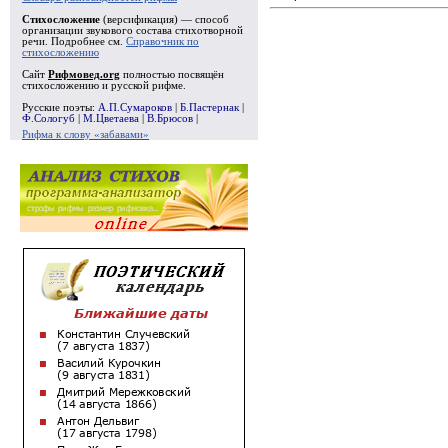
Стихосложение
(версификация) — способ
организации звукового состава стихотворной
речи. Подробнее см.
Справочник по
стихосложению
Сайт
Рифмовед.org
полностью посвящён
стихосложению и русской рифме.
Русские поэты:
А.П.Сумароков
|
Б.Пастернак
|
Ф.Сологуб
|
М.Цветаева
|
В.Брюсов
|
Рифма к слову «забавами»