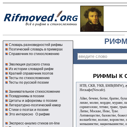
РИФМ
Словарь разновидностей рифмы
Поэтический словарь в примерах
Справочник по стихосложению
Эволюция русского стиха
Из истории словарей рифм
Краткий справочник поэтов
РИФМЫ К 
Тесты по стихосложению
Тесты по русской поэзии
НТВ, СКВ, УКВ, БМВ(BMW), аут
Нескафе(Nescafe).
Занимательное стихосложение
Псевдонимы в поэзии
Айве, бечеве, ботве, братве, була
Цитаты и афоризмы о поэзии
лихве, молве, мордве, мураве, па
Литературно-поэтический юмор
сорвиголове, тетиве, траве, трын-
Стихи о поэтах и поэзии
Литве, Москве, Неве, Туве.
Это интересно
О рифме
Антивеществе, баловстве, божест
волшебстве, волхве, воровстве, е
Экспресс-анализ стихов on-line
меньшинстве, нацменьшинстве, оз