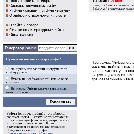
Поэтический календарь
Показано:
70 рифм
Словарь популярных рифм
Звёздочка
*
в начале слова-глагола
*
Звёздочка
в конце слова указыва
Рифмы к словам
и
рифмы к именам
О рифме и стихосложении в сети
О сайте и авторе
Ссылки на литературные сайты
Обратная связь
Генератор рифм
Нужны ли поэтам словари рифм?
Программа "Рифмы онлай
малоупотребительных, т
Да, нужны как рабочий инструмент по
вашего литературно-поэ
подбору рифм.
рифмующихся слов. Рифм
требовательными к ваши
Нужны по необходимости, как «скорая
помощь».
Не нужны. Рифмы следует вспоминать
самостоятельно.
Голосовать
Рифма
(от греч. rhythmós - стройность,
соразмерность) — созвучие стихотворных
строк, имеющее фоническое, метрическое и
композиционное значение.
Рифма
подчёркивает границу между стихами и
объединяет стихи в
строфы
.
Словарь разновидностей рифмы