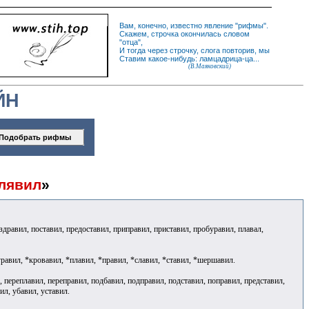
Вам, конечно, известно
явление
"
рифмы
".
Скажем,
строчка
окончилась словом
"
отца
",
И
тогда
через строчку, слога повторив, мы
Ставим какое-нибудь: ламцадрица-ца...
(В.Маяковский)
ЙН
лявил
»
оздравил, поставил, предоставил, приправил, приставил, пробуравил, плавал,
равил, *кровавил, *плавил, *правил, *славил, *ставил, *шершавил.
л, переплавил, переправил, подбавил, подправил, подставил, поправил, представил,
ил, убавил, уставил.