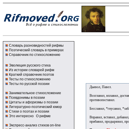
Словарь разновидностей рифмы
Поэтический словарь в примерах
Справочник по стихосложению
Эволюция русского стиха
Из истории словарей рифм
Краткий справочник поэтов
Тесты по стихосложению
Тесты по русской поэзии
Дьявол, Павел.
Занимательное стихосложение
Возглавил, вплавил, достав
Псевдонимы в поэзии
противопоставил.
Цитаты и афоризмы о поэзии
Литературно-поэтический юмор
Бесславил, *гнусавил, *за
Стихи о поэтах и поэзии
Это интересно
О рифме
Вправил, вставил, добавил,
прибавил, продырявил, прос
Экспресс-анализ стихов on-line