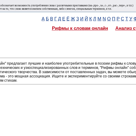
 обозначает возможность употребления слова с различными приставками (на-,про-, за-, с-, от-, рас-, пере-, и т.п.)
ет на то, что слово является именем собственным, либо сленгом, специальным термином, и т.п.
А
Б
В
Г
Д
Е
Ё
Ж
З
И
Й
К
Л
М
N
О
П
Р
С
Т
У
Рифмы к словам онлайн
Анализ с
н" предлагает лучшие и наиболее употребительные в поэзии рифмы к слову 
ехнических и узкоспециализированных слов и терминов, "Рифмы онлайн" соб
тического творчества. В зависимости от поставленных задач, вы можете обы
а - это мощная ассоциация. Ищите и экспериментируйте со своими строками,
м стихам.