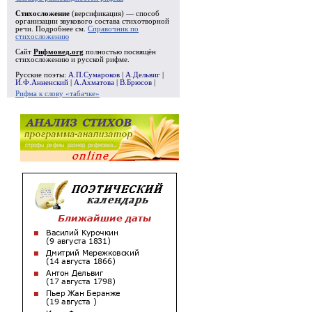
Стихосложение
(версификация) — способ
организации звукового состава стихотворной
речи. Подробнее см.
Справочник по
стихосложению
Сайт
Рифмовед.org
полностью посвящён
стихосложению и русской рифме.
Русские поэты:
А.П.Сумароков
|
А.Дельвиг
|
И.Ф.Анненский
|
А.Ахматова
|
В.Брюсов
|
Рифма к слову «табачке»