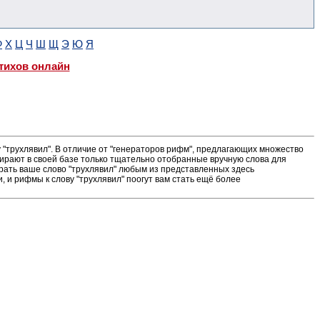
Ф
Х
Ц
Ч
Ш
Щ
Э
Ю
Я
тихов онлайн
"трухлявил". В отличие от "генераторов рифм", предлагающих множество
ирают в своей базе только тщательно отобранные вручную слова для
грать ваше слово "трухлявил" любым из представленных здесь
 и рифмы к слову "трухлявил" поогут вам стать ещё более