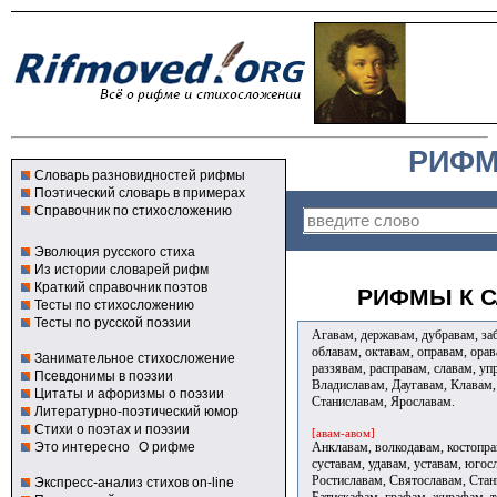
РИФМ
Словарь разновидностей рифмы
Поэтический словарь в примерах
Справочник по стихосложению
Эволюция русского стиха
Из истории словарей рифм
Краткий справочник поэтов
РИФМЫ К С
Тесты по стихосложению
Тесты по русской поэзии
Агавам, державам, дубравам, заб
облавам, октавам, оправам, орав
Занимательное стихосложение
раззявам, расправам, славам, уп
Псевдонимы в поэзии
Владиславам, Даугавам, Клавам,
Цитаты и афоризмы о поэзии
Станиславам, Ярославам.
Литературно-поэтический юмор
Стихи о поэтах и поэзии
[авам-авом]
Анклавам, волкодавам, костоправ
Это интересно
О рифме
суставам, удавам, уставам, юго
Ростиславам, Святославам, Стан
Экспресс-анализ стихов on-line
Батискафам, графам, жирафам, 