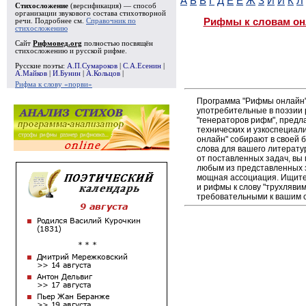
А
Б
В
Г
Д
Е
Ё
Ж
З
И
Й
К
Л
Стихосложение
(версификация) — способ
организации звукового состава стихотворной
Рифмы к словам он
речи. Подробнее см.
Справочник по
стихосложению
Сайт
Рифмовед.org
полностью посвящён
стихосложению и русской рифме.
Русские поэты:
А.П.Сумароков
|
С.А.Есенин
|
А.Майков
|
И.Бунин
|
А.Кольцов
|
Рифма к слову «порви»
Программа "Рифмы онлайн"
употребительные в поэзии р
"генераторов рифм", пред
технических и узкоспециал
онлайн" собирают в своей 
слова для вашего литерату
от поставленных задач, вы
любым из представленных 
мощная ассоциация. Ищите 
и рифмы к слову "трухлявим
требовательными к вашим 