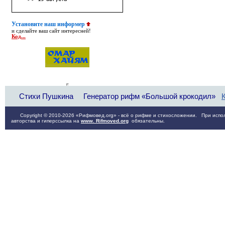
Установите наш информер
и сделайте ваш сайт интересней!
Код...
Стихи Пушкина
Генератор рифм «Большой крокодил»
Copyright © 2010-2026 «Рифмовед.org» - всё о рифме и стихосложении. При испол
авторства и гиперссылка на
www. Rifmoved.org
обязательны.