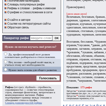
Поэтический календарь
Словарь популярных рифм
Правом(право).
Рифмы к словам
и
рифмы к именам
О рифме и стихосложении в сети
[авом-авым-авом]
Величавым, безглавым, бравым,
О сайте и авторе
дырявым, здравым, златоглавым
Ссылки на литературные сайты
кудрявым, курчавым, кучерявы
одноглавым, писклявым, плюга
Обратная связь
слюнявым, стоглавым, сухощавы
худощавым, чернявым, шепеляв
Генератор рифм
Возглавим, бесславим, *буравим
втравим,*гнусавим, *давим, доб
Нужно ли поэтам изучать своё ремесло?
заправим, заставим, затравим, з
*кровавим, *лукавим, набавим, 
Да, профессиональный поэт должен
обезглавим, обставим, объявим,
основательно разбираться в стихосложении.
отправим, отравим, отставим, пе
Нет, поэзия - свободный полёт мысли, и
подбавим, подправим, подставим
учиться этому нет необходимости.
предоставим, представим, предъ
пробуравим, продырявим, просл
Нужно знать основы для общего развития.
раздавим, расплавим, расправим,
*слюнявим, составим, сплавим, 
Голосовать
уставим, *шершавим, *шепеляви
Рифма
(от греч. rhythmós - стройность,
Показано:
175 рифм
соразмерность) — созвучие стихотворных
Звёздочка
*
в начале слова-глагола обозн
строк, имеющее фоническое, метрическое и
приставками (на-,про-, за-, с-, от-, рас-, пере
композиционное значение.
Рифма
*
Звёздочка
в конце слова указывает на то
подчёркивает границу между стихами и
специальным термином, и т.п.
объединяет стихи в
строфы
.
Словарь разновидностей рифмы