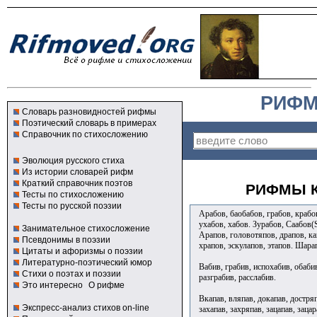
РИФМ
Словарь разновидностей рифмы
Поэтический словарь в примерах
Справочник по стихосложению
Эволюция русского стиха
Из истории словарей рифм
Краткий справочник поэтов
РИФМЫ К
Тесты по стихосложению
Тесты по русской поэзии
Арабов, баобабов, грабов, крабо
ухабов, хабов. Зурабов, Саабов(S
Занимательное стихосложение
Арапов, головотяпов, драпов, кац
Псевдонимы в поэзии
храпов, эскулапов, этапов. Шара
Цитаты и афоризмы о поэзии
Литературно-поэтический юмор
Вабив, грабив, испохабив, обаби
Стихи о поэтах и поэзии
разграбив, расслабив.
Это интересно
О рифме
Вкапав, вляпав, докапав, достряп
Экспресс-анализ стихов on-line
захапав, захряпав, зацапав, зацар