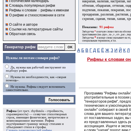
Поэтический календарь
накрапав, наляпав, настряпав, на
обтяпав, обцарапав, оттяпав, оца
Словарь популярных рифм
подтяпав, покапав, покрапав, по
Рифмы к словам
и
рифмы к именам
процарапав, разляпав, растяпав, 
О рифме и стихосложении в сети
схряпав, сцапав, тяпав, хапав, хр
О сайте и авторе
Показана:
91 рифма
Ссылки на литературные сайты
Звёздочка
*
в начале слова-глагола обозн
Обратная связь
приставками (на-,про-, за-, с-, от-, рас-, пере
*
Звёздочка
в конце слова указывает на то
специальным термином, и т.п.
Генератор рифм
А
Б
В
Г
Д
Е
Ё
Ж
З
И
Й
К
Л
Нужны ли поэтам словари рифм?
Рифмы к словам он
Да, нужны как рабочий инструмент по
подбору рифм.
Нужны по необходимости, как «скорая
помощь».
Не нужны. Рифмы следует вспоминать
самостоятельно.
Программа "Рифмы онлайн"
употребительные в поэзии р
Голосовать
"генераторов рифм", пред
технических и узкоспециал
онлайн" собирают в своей 
Рифма
(от греч. rhythmós - стройность,
слова для вашего литерату
соразмерность) — созвучие стихотворных
от поставленных задач, вы
строк, имеющее фоническое, метрическое и
композиционное значение.
Рифма
из представленных здесь 
подчёркивает границу между стихами и
ассоциация. Ищите и экспе
объединяет стихи в
строфы
.
к слову "цапав" поогут вам
Словарь разновидностей рифмы