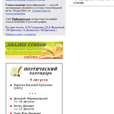
стихам.
Стихосложение
(версификация) — способ
организации звукового состава стихотворной
речи. Подробнее см.
Справочник по
стихосложению
Сайт
Рифмовед.org
полностью посвящён
стихосложению и русской рифме.
Русские поэты:
А.П.Сумароков
|
В.А.Жуковский
|
М.Цветаева
|
А.Дементьев
|
М.Цветаева
|
Рифма к слову «четверя»