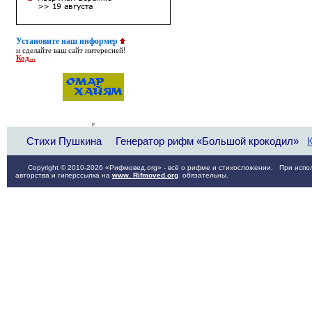
Установите наш информер
и сделайте ваш сайт интересней!
Код...
Стихи Пушкина
Генератор рифм «Большой крокодил»
Copyright © 2010-2026 «Рифмовед.org» - всё о рифме и стихосложении. При испол
авторства и гиперссылка на
www. Rifmoved.org
обязательны.