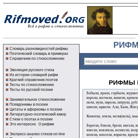
РИФМ
Словарь разновидностей рифмы
Поэтический словарь в примерах
Справочник по стихосложению
Эволюция русского стиха
Из истории словарей рифм
Краткий справочник поэтов
РИФМЫ К
Тесты по стихосложению
Тесты по русской поэзии
Бобыли, врали, горбыли, журавли
короли, костыли, кошели, кремли
Занимательное стихосложение
ноли, нули, пароли, патрули, руб
Псевдонимы в поэзии
шмели, щавели. Али, Бали, Жигу
Цитаты и афоризмы о поэзии
Литературно-поэтический юмор
Конопли, земли, мели(мель), мысл
Стихи о поэтах и поэзии
Это интересно
О рифме
Берегли, блюли, брели, ввезли, в
внесли, вовлекли, вознесли, воз
Экспресс-анализ стихов on-line
вплели, вползли, впрягли, вросли