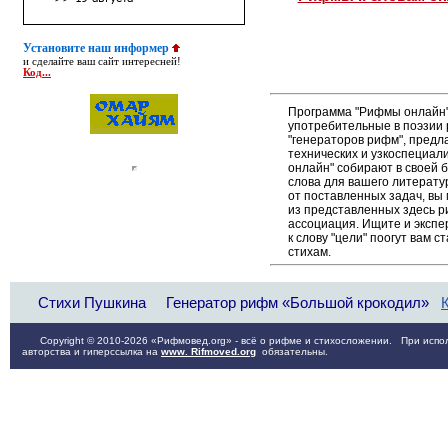
Установите наш информер
и сделайте ваш сайт интересней!
Код...
Программа "Рифмы онлайн"
употребительные в поэзии р
"генераторов рифм", пред
технических и узкоспециал
онлайн" собирают в своей 
слова для вашего литерату
от поставленных задач, вы
из представленных здесь 
ассоциация. Ищите и экспе
к слову "цели" поогут вам 
стихам.
Стихи Пушкина
Генератор рифм «Большой крокодил»
Copyright © 2010-2026 «Рифмовед.org» - всё о рифме и стихосложении. При испол
авторства и гиперссылка на
www. Rifmoved.org
обязательны.