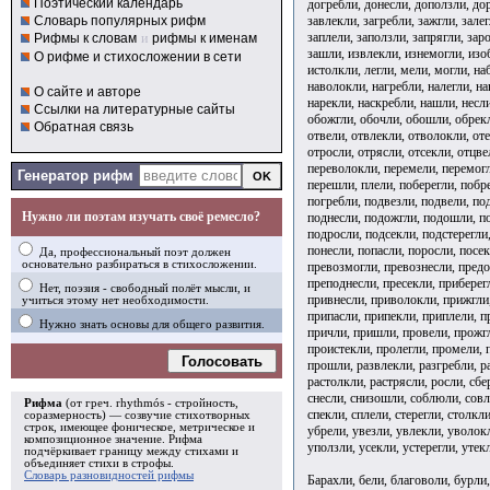
Поэтический календарь
догребли, донесли, доползли, дор
завлекли, загребли, зажгли, залег
Словарь популярных рифм
заплели, заползли, запрягли, заро
Рифмы к словам
и
рифмы к именам
зашли, извлекли, изнемогли, изо
О рифме и стихосложении в сети
истолкли, легли, мели, могли, на
наволокли, нагребли, налегли, на
О сайте и авторе
нарекли, наскребли, нашли, несли
Ссылки на литературные сайты
обожгли, обочли, обошли, обрекл
Обратная связь
отвели, отвлекли, отволокли, оте
отросли, отрясли, отсекли, отцве
переволокли, перемели, перемогл
Генератор рифм
перешли, плели, поберегли, побр
погребли, подвезли, подвели, по
Нужно ли поэтам изучать своё ремесло?
поднесли, подожгли, подошли, по
подросли, подсекли, подстерегли
понесли, попасли, поросли, посе
Да, профессиональный поэт должен
основательно разбираться в стихосложении.
превозмогли, превознесли, предо
преподнесли, пресекли, приберег
Нет, поэзия - свободный полёт мысли, и
привнесли, приволокли, прижгли,
учиться этому нет необходимости.
припасли, припекли, приплели, п
Нужно знать основы для общего развития.
причли, пришли, провели, прожг
проистекли, пролегли, промели, 
Голосовать
прошли, развлекли, разгребли, ра
растолкли, растрясли, росли, сбер
снесли, снизошли, соблюли, совл
Рифма
(от греч. rhythmós - стройность,
спекли, сплели, стерегли, столкли
соразмерность) — созвучие стихотворных
строк, имеющее фоническое, метрическое и
убрели, увезли, увлекли, уволокл
композиционное значение.
Рифма
уползли, усекли, устерегли, утек
подчёркивает границу между стихами и
объединяет стихи в
строфы
.
Словарь разновидностей рифмы
Барахли, бели, благоволи, бурли,