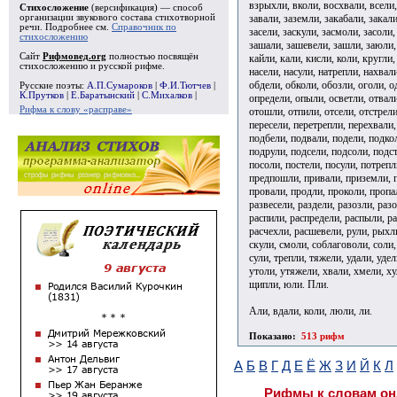
взрыхли, вколи, восхвали, всели,
Стихосложение
(версификация) — способ
завали, заземли, закабали, закали
организации звукового состава стихотворной
речи. Подробнее см.
Справочник по
засели, заскули, засмоли, засоли,
стихосложению
зашали, зашевели, зашли, заюли, 
Сайт
Рифмовед.org
полностью посвящён
кайли, кали, кисли, коли, кругли
стихосложению и русской рифме.
насели, насули, натрепли, нахвал
обдели, обколи, обозли, оголи, о
Русские поэты:
А.П.Сумароков
|
Ф.И.Тютчев
|
К.Прутков
|
Е.Баратынский
|
С.Михалков
|
определи, опыли, осветли, отвали
Рифма к слову «расправе»
отошли, отпили, отсели, отстрели
пересели, перетрепли, перехвали,
подбели, подвали, подели, подко
подрули, подсели, подсоли, подст
посоли, постели, посули, потреп
предпошли, привали, приземли, п
провали, продли, проколи, пропа
развесели, раздели, разозли, раз
распили, распредели, распыли, ра
расчехли, расшевели, рули, рыхли,
скули, смоли, соблаговоли, соли,
сули, трепли, тяжели, удали, уде
утоли, утяжели, хвали, хмели, ху
щипли, юли. Пли.
Али, вдали, коли, люли, ли.
Показано:
513 рифм
А
Б
В
Г
Д
Е
Ё
Ж
З
И
Й
К
Л
Рифмы к словам он