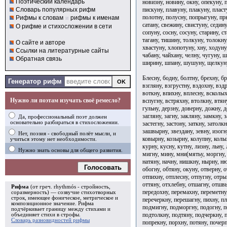
Поэтический календарь
новизну, новину, окну, опекуну, п
пискуну, плавуну, плакуну, пласт
Словарь популярных рифм
полотну, полусну, попрыгуну, пры
Рифмы к словам
и
рифмы к именам
сатану, свежину, свистуну, седину
О рифме и стихосложении в сети
сопуну, сосну, сосуну, старину, с
тагану, тишину, толкуну, толокну
О сайте и авторе
хвастуну, хлопотуну, хну, ходуну
Ссылки на литературные сайты
чабану, чайхану, челну, чугуну,
Обратная связь
ширину, шпану, шушуну, щелкуну
Блесну, бодну, болтну, брехну, б
Генератор рифм
взгляну, взгрустну, вздохну, взд
воткну, впихну, вплесну, всколы
Нужно ли поэтам изучать своё ремесло?
вспугну, встряхну, втолкну, втяну
гульну, дерзну, доверну, дожну, д
загляну, загну, закляну, замкну, 
Да, профессиональный поэт должен
основательно разбираться в стихосложении.
застегну, застону, заткну, затолкн
зашвырну, звездану, зевну, изогну
Нет, поэзия - свободный полёт мысли, и
ковырну, козырну, колупну, колы
учиться этому нет необходимости.
курну, кусну, кутну, лизну, льну,
Нужно знать основы для общего развития.
мигну, мину, мни(мятьу, моргну, 
натяну, начну, нишкну, нырну, н
Голосовать
обогну, обтяну, окуну, отверну, 
отпихну, отплесну, отпугну, отры
оттяну, отхлебну, отшагну, отшвы
Рифма
(от греч. rhythmós - стройность,
передохну, перемахну, переметну,
соразмерность) — созвучие стихотворных
строк, имеющее фоническое, метрическое и
перечеркну, перешагну, пихну, пл
композиционное значение.
Рифма
подмигну, подморгну, подогну, п
подчёркивает границу между стихами и
подтолкну, подтяну, подчеркну, 
объединяет стихи в
строфы
.
Словарь разновидностей рифмы
попрекну, порхну, потяну, почер