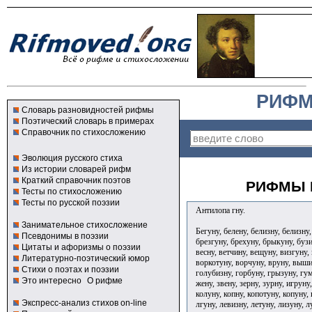
РИФМ
Словарь разновидностей рифмы
Поэтический словарь в примерах
Справочник по стихосложению
Эволюция русского стиха
Из истории словарей рифм
Краткий справочник поэтов
РИФМЫ К
Тесты по стихосложению
Тесты по русской поэзии
Антилопа гну.
Занимательное стихосложение
Бегуну, белену, белизну, белизну
Псевдонимы в поэзии
брезгуну, брехуну, брыкуну, бузи
Цитаты и афоризмы о поэзии
весну, ветчину, вещуну, визгуну,
Литературно-поэтический юмор
воркотуну, ворчуну, вруну, вышин
Стихи о поэтах и поэзии
голубизну, горбуну, грызуну, гум
Это интересно
О рифме
жену, звену, зерну, зурну, игруну
колуну, копну, копотуну, копуну,
Экспресс-анализ стихов on-line
лгуну, левизну, летуну, лизуну, 