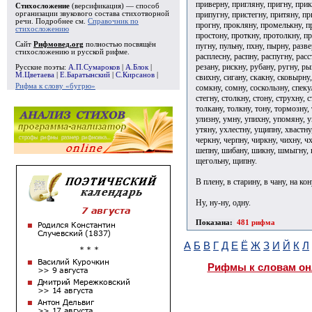
приверну, пригляну, пригну, при
Стихосложение
(версификация) — способ
припугну, пристегну, притяну, п
организации звукового состава стихотворной
речи. Подробнее см.
Справочник по
прогну, прокляну, промелькну, п
стихосложению
простону, проткну, протолкну, п
Сайт
Рифмовед.org
полностью посвящён
пугну, пульну, пхну, пырну, разв
стихосложению и русской рифме.
расплесну, распну, распугну, расс
резану, рискну, рубану, ругну, ры
Русские поэты:
А.П.Сумароков
|
А.Блок
|
М.Цветаева
|
Е.Баратынский
|
С.Кирсанов
|
свихну, сигану, скакну, сковырну,
Рифма к слову «бугрю»
сомкну, сомну, соскользну, спекул
стегну, столкну, стону, струхну, 
толкану, толкну, тону, тормозну, 
улизну, умну, упихну, упомяну, у
утяну, ухлестну, ущипну, хвастну,
черкну, черпну, чиркну, чихну, 
шепну, шибану, шикну, шмыгну, 
щегольну, щипну.
В плену, в старину, в чану, на кон
Ну, ну-ну, одну.
Показана:
481 рифма
А
Б
В
Г
Д
Е
Ё
Ж
З
И
Й
К
Л
Рифмы к словам он