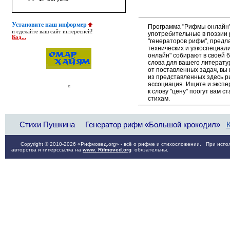
Установите наш информер
Программа "Рифмы онлайн"
и сделайте ваш сайт интересней!
употребительные в поэзии р
Код...
"генераторов рифм", пред
технических и узкоспециал
онлайн" собирают в своей 
слова для вашего литерату
от поставленных задач, вы
из представленных здесь 
ассоциация. Ищите и экспе
к слову "цену" поогут вам 
стихам.
Стихи Пушкина
Генератор рифм «Большой крокодил»
Copyright © 2010-2026 «Рифмовед.org» - всё о рифме и стихосложении. При испол
авторства и гиперссылка на
www. Rifmoved.org
обязательны.