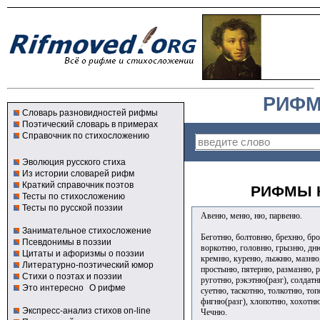
РИФМ
Словарь разновидностей рифмы
Поэтический словарь в примерах
Справочник по стихосложению
Эволюция русского стиха
Из истории словарей рифм
Краткий справочник поэтов
РИФМЫ К
Тесты по стихосложению
Тесты по русской поэзии
Авеню, меню, ню, парвеню.
Занимательное стихосложение
Беготню, болтовню, брехню, бро
Псевдонимы в поэзии
воркотню, головню, грызню, дн
Цитаты и афоризмы о поэзии
кремню, куреню, лыжню, мазню,
Литературно-поэтический юмор
простыню, пятерню, размазню, р
Стихи о поэтах и поэзии
руготню, рэкэтню(разг), солдатн
Это интересно
О рифме
суетню, таскотню, толкотню, то
фигню(разг), хлопотню, хохотн
Экспресс-анализ стихов on-line
Чечню.