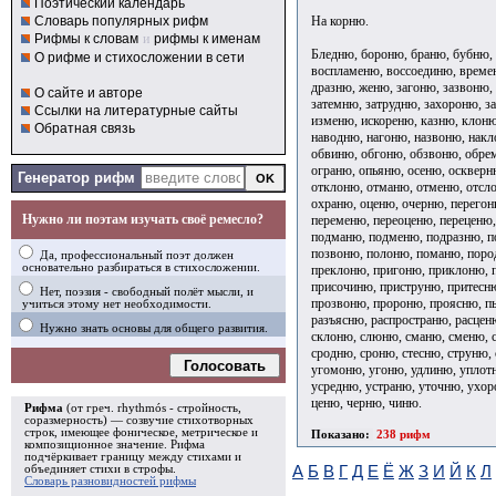
Поэтический календарь
На корню.
Словарь популярных рифм
Рифмы к словам
и
рифмы к именам
Бледню, бороню, браню, бубню,
О рифме и стихосложении в сети
воспламеню, воссоединю, времен
дразню, женю, загоню, зазвоню,
О сайте и авторе
затемню, затрудню, захороню, з
Ссылки на литературные сайты
изменю, искореню, казню, клоню
Обратная связь
наводню, нагоню, назвоню, накл
обвиню, обгоню, обзвоню, обре
ограню, опьяню, осеню, оскверн
Генератор рифм
отклоню, отманю, отменю, отсло
охраню, оценю, очерню, перегон
Нужно ли поэтам изучать своё ремесло?
переменю, переоценю, переценю
подманю, подменю, подразню, п
позвоню, полоню, поманю, поро
Да, профессиональный поэт должен
основательно разбираться в стихосложении.
преклоню, пригоню, приклоню, 
присочиню, приструню, притесн
Нет, поэзия - свободный полёт мысли, и
прозвоню, пророню, проясню, пь
учиться этому нет необходимости.
разъясню, распространю, расцен
Нужно знать основы для общего развития.
склоню, слюню, сманю, сменю, с
сродню, сроню, стесню, струню,
Голосовать
угомоню, угоню, удлиню, уплот
усредню, устраню, уточню, ухор
ценю, черню, чиню.
Рифма
(от греч. rhythmós - стройность,
соразмерность) — созвучие стихотворных
строк, имеющее фоническое, метрическое и
Показано:
238 рифм
композиционное значение.
Рифма
подчёркивает границу между стихами и
объединяет стихи в
строфы
.
А
Б
В
Г
Д
Е
Ё
Ж
З
И
Й
К
Л
Словарь разновидностей рифмы