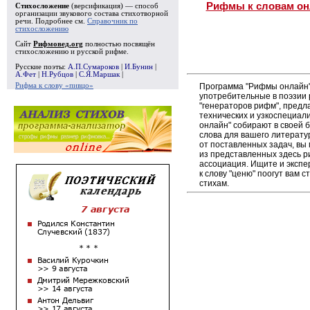
Рифмы к словам он
Стихосложение
(версификация) — способ
организации звукового состава стихотворной
речи. Подробнее см.
Справочник по
стихосложению
Сайт
Рифмовед.org
полностью посвящён
стихосложению и русской рифме.
Русские поэты:
А.П.Сумароков
|
И.Бунин
|
А.Фет
|
Н.Рубцов
|
С.Я.Маршак
|
Программа "Рифмы онлайн"
Рифма к слову «пивцо»
употребительные в поэзии р
"генераторов рифм", пред
технических и узкоспециал
онлайн" собирают в своей 
слова для вашего литерату
от поставленных задач, вы
из представленных здесь 
ассоциация. Ищите и экспе
к слову "ценю" поогут вам 
стихам.