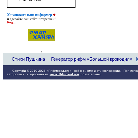
Установите наш информер
и сделайте ваш сайт интересней!
Код...
Стихи Пушкина
Генератор рифм «Большой крокодил»
Copyright © 2010-2026 «Рифмовед.org» - всё о рифме и стихосложении. При испол
авторства и гиперссылка на
www. Rifmoved.org
обязательны.