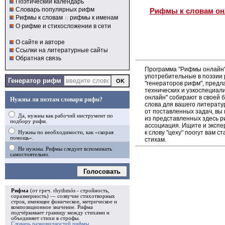
Поэтический календарь
Словарь популярных рифм
Рифмы к словам он
Рифмы к словам
и
рифмы к именам
О рифме и стихосложении в сети
О сайте и авторе
Ссылки на литературные сайты
Обратная связь
Программа "Рифмы онлайн"
употребительные в поэзии р
Генератор рифм
"генераторов рифм", пред
технических и узкоспециал
онлайн" собирают в своей 
Нужны ли поэтам словари рифм?
слова для вашего литерату
от поставленных задач, вы
Да, нужны как рабочий инструмент по
из представленных здесь 
подбору рифм.
ассоциация. Ищите и экспе
к слову "цеху" поогут вам 
Нужны по необходимости, как «скорая
помощь».
стихам.
Не нужны. Рифмы следует вспоминать
самостоятельно.
Голосовать
Рифма
(от греч. rhythmós - стройность,
соразмерность) — созвучие стихотворных
строк, имеющее фоническое, метрическое и
композиционное значение.
Рифма
подчёркивает границу между стихами и
объединяет стихи в
строфы
.
Словарь разновидностей рифмы