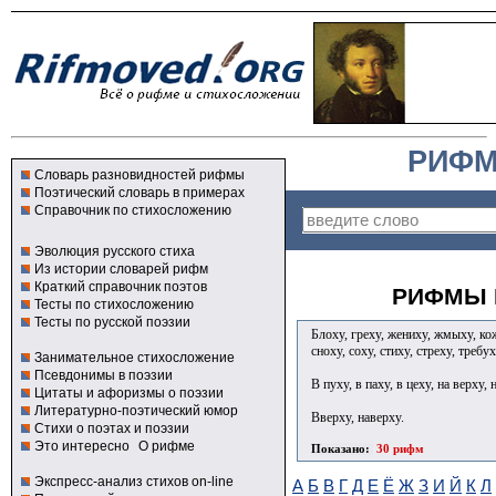
РИФМ
Словарь разновидностей рифмы
Поэтический словарь в примерах
Справочник по стихосложению
Эволюция русского стиха
Из истории словарей рифм
Краткий справочник поэтов
РИФМЫ К
Тесты по стихосложению
Тесты по русской поэзии
Блоху, греху, жениху, жмыху, кож
сноху, соху, стиху, стреху, требу
Занимательное стихосложение
Псевдонимы в поэзии
В пуху, в паху, в цеху, на верху, 
Цитаты и афоризмы о поэзии
Литературно-поэтический юмор
Вверху, наверху.
Стихи о поэтах и поэзии
Это интересно
О рифме
Показано:
30 рифм
Экспресс-анализ стихов on-line
А
Б
В
Г
Д
Е
Ё
Ж
З
И
Й
К
Л