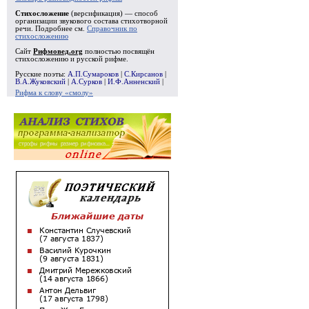
Стихосложение
(версификация) — способ
организации звукового состава стихотворной
речи. Подробнее см.
Справочник по
стихосложению
Сайт
Рифмовед.org
полностью посвящён
стихосложению и русской рифме.
Русские поэты:
А.П.Сумароков
|
С.Кирсанов
|
В.А.Жуковский
|
А.Сурков
|
И.Ф.Анненский
|
Рифма к слову «смолу»