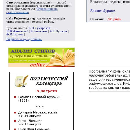
Вполглазка, издалека, испо
Стихосложение
(версификация) — способ
организации звукового состава стихотворной
речи. Подробнее см.
Справочник по
Валять дурака.
стихосложению
Сайт
Рифмовед.org
полностью посвящён
Показано:
745 рифм
стихосложению и русской рифме.
Русские поэты:
А.П.Сумароков
|
И.Ф.Анненский
|
К.Батюшков
|
А.С.Пушкин
|
Ф.И.Тютчев
|
Рифма к слову «допиши»
Программа "Рифмы онлай
малоупотребительных, т
вашего литературно-поэ
рифмующихся слов. Рифм
требовательными к ваши