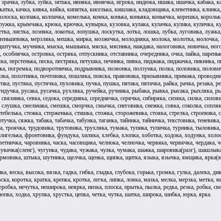
 зрачка, зубка, зуйка, зятька, ивняка, ивнячка, игрока, индюка, ишака, ишачка, кабака, к
катка, качка, кивка, кийка, кипятка, киселька, кишлака, кладовщика, клеветника, клинка,
колоска, колпака, колпачка, комелька, комка, конька, коньяка, коньячка, корешка, королька
ужка, крымчака, крюка, крючка, кувырка, кузовка, кулака, кулачка, кулика, куличка, куль
летка, листка, лозняка, локотка, лопушка, лоскутка, лотка, лошка, лубка, луговика, лужка
меньшевика, мерзляка, мешка, мирка, мозжечка, молодняка, молока, молотка, молочка,
тучка, мучника, мыска, мышьяка, мяска, мясника, наждака, налоговика, новичка, ноготка
, особнячка, островка, остряка, отпускника, отставника, очередника, очка, пайка, пареньк
ка, перстенька, песка, пестряка, петушка, печника, пивка, пиджака, пиджачка, пикника, 
ка, погремка, подворотничка, подрывника, позвонка, ползунка, полка, половика, полови
лка, похотника, почтовика, пошляка, пояска, правовика, призывника, примака, проводник
пка, пустяка, пустячка, пуховика, пучка, пушка, пятака, пятачка, райка, рачка, резака, 
ундучка, русака, русачка, рухляка, ручейка, ручника, рыбака, рывка, рысака, рыхляка, рыч
 связника, севка, седока, середняка, середнячка, серячка, сибиряка, сизяка, силка, силов
, слушка, смельчака, смешка, сморчка, смычка, снеговика, снежка, совка, соколка, сопляка
стебелька, стежка, стерженька, стишка, стожка, сторожевика, стояка, стрелка, строевика, ст
учка, сяжка, табака, табачка, табунка, таганка, тайника, тайничка, текстовика, теневика,
а, троячка, трудовика, трутовика, трухляка, тумака, тупика, тупичка, турника, тыловика
игелька, фронтовика, фундука, хиляка, хлебка, хлопка, хоботка, ходока, ходунка, холос
цветничка, чаровника, часка, часовщика, челнока, челночка, червяка, червячка, чердака, ч
 чувачка(сленг), чугунка, чудака, чужака, чулка, чумака, шажка, шаровика(разг), шашлы
мовика, штыка, шутника, щелчка, щенка, щипка, щитка, языка, язычка, ямщика, ярка(яр)
ка, веска, высока, вязка, гадка, гибка, гладка, глубока, горька, громка, гулка, далека, ди
ска, коротка, кратка, крепка, кротка, легка, липка, ловка, мазка, мелка, мерзка, метка, 
робка, нечутка, неширока, неярка, низка, плоска, прытка, пылка, редка, резка, робка, свер
люпка, ходка, хрупка, хрустка, цепка, четка, чутка, шатка, широка, шибка, юрка, ярка.