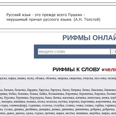
РИФМЫ ОНЛА
РИФМЫ К СЛОВУ «
чел
доска, кирка, кишка, мука, облака, облачка, окорока, окорочка, отпуска, пол-очка, полвер
.
, балыка, балычка, бардака, барсука, барчука, баска, батрака, бачка, башлыка, башмака,
дника, бобка, боевика, божка, бойка, большевика, боровика, боровичка, боровка, босняка
а, бурлака, буровика, бурундука, быка, бычка, василька, ватажка, вензелька, венка, верб
а, вихорка, вишняка, вожака, возка, волоска, волчка, воротка, воротника, воротничка, в
, годка, говнюка(нар), годовика, голоска, голубка, голяка, гонка, гопака, горбка, горняк
ка, гусака, движка, двойника, денщика, денька, дневника, дневничка, добряка, добрячка
мка, дьяка, дьячка, едока, ездока, еретика, жарка, желтка, женишка, жеребка, жирка, жук