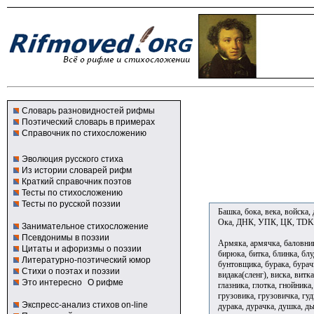
Словарь разновидностей рифмы
Поэтический словарь в примерах
Справочник по стихосложению
Эволюция русского стиха
Из истории словарей рифм
Краткий справочник поэтов
Тесты по стихосложению
Тесты по русской поэзии
Башка, бока, века, войска, 
Ока, ДНК, УПК, ЦК, TDK
Занимательное стихосложение
Псевдонимы в поэзии
Армяка, армячка, баловника
Цитаты и афоризмы о поэзии
бирюка, битка, блинка, блу
Литературно-поэтический юмор
бунтовщика, бурака, бурачк
Стихи о поэтах и поэзии
видака(сленг), виска, витк
Это интересно
О рифме
глазника, глотка, гнойника
грузовика, грузовичка, гуд
Экспресс-анализ стихов on-line
дурака, дурачка, душка, ды