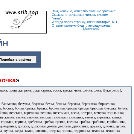
Вам, конечно, известно
явление
"
рифмы
".
Скажем,
строчка
окончилась словом
"
отца
",
И
тогда
через строчку, слога повторив, мы
Ставим какое-нибудь: ламцадрица-ца...
(В.Маяковский)
ЙН
ночка
»
шка, пропуска, река, рука, строка, тоска, треска, чека, шелка, щека. Лука(религ),
 башмачка, бегунка, бедняка, белка, беляка, бережка, березняка, биржевика,
, босяка, бочка, братка, брелка, броневика, броска, бруска, брюшка, бугорка, буйка,
няка, верстака, верстачка, вершка, весельчака, веска, ветерка, вечерка, взрывника,
ыпускника, вьюка, вьюнка, вьюрка, газовика, газовщика, гамака, гиревика, глазка,
а, городка, горшка, гребешка, гребка, гренка, грешка, грибка, грибника, гробовщика,
, дождевика, должка, должника, домка, дохляка, дробовика, дружка, дрючка, дубка,
а, жучка, задка, замка, запашка, зверька, звонка, здоровяка, земляка, землячка,