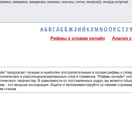
дтишка, наверняка, нашармака, пешачка, свысока, слегка, пока(ещё), пока(до встречи).
А
Б
В
Г
Д
Е
Ё
Ж
З
И
Й
К
Л
М
N
О
П
Р
С
Т
У
Рифмы к словам онлайн
Анализ с
н" предлагает лучшие и наиболее употребительные в поэзии рифмы к слову 
ехнических и узкоспециализированных слов и терминов, "Рифмы онлайн" соб
тического творчества. В зависимости от поставленных задач, вы можете обы
а - это мощная ассоциация. Ищите и экспериментируйте со своими строками,
м стихам.