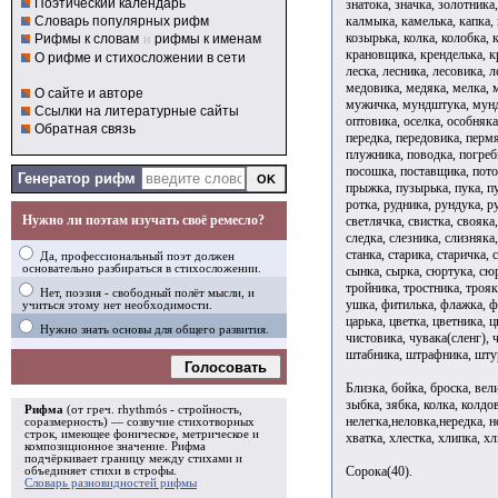
Поэтический календарь
знатока, значка, золотника,
калмыка, камелька, капка, 
Словарь популярных рифм
козырька, колка, колобка, 
Рифмы к словам
и
рифмы к именам
крановщика, кренделька, кр
О рифме и стихосложении в сети
леска, лесника, лесовика, 
медовика, медяка, мелка, 
О сайте и авторе
мужичка, мундштука, мундш
Ссылки на литературные сайты
оптовика, оселка, особняка
Обратная связь
передка, передовика, пермя
плужника, поводка, погреб
посошка, поставщика, пото
Генератор рифм
прыжка, пузырька, пука, пу
ротка, рудника, рундука, р
Нужно ли поэтам изучать своё ремесло?
светлячка, свистка, свояка,
следка, слезника, слизняка
станка, старика, старичка, 
Да, профессиональный поэт должен
основательно разбираться в стихосложении.
сынка, сырка, сюртука, сюрт
тройника, тростника, трояк
Нет, поэзия - свободный полёт мысли, и
ушка, фитилька, флажка, фл
учиться этому нет необходимости.
царька, цветка, цветника, 
Нужно знать основы для общего развития.
чистовика, чувака(сленг),
штабника, штрафника, штур
Голосовать
Близка, бойка, броска, вели
зыбка, зябка, колка, колдов
Рифма
(от греч. rhythmós - стройность,
нелегка,неловка,нередка, не
соразмерность) — созвучие стихотворных
строк, имеющее фоническое, метрическое и
хватка, хлестка, хлипка, х
композиционное значение.
Рифма
подчёркивает границу между стихами и
Сорока(40).
объединяет стихи в
строфы
.
Словарь разновидностей рифмы