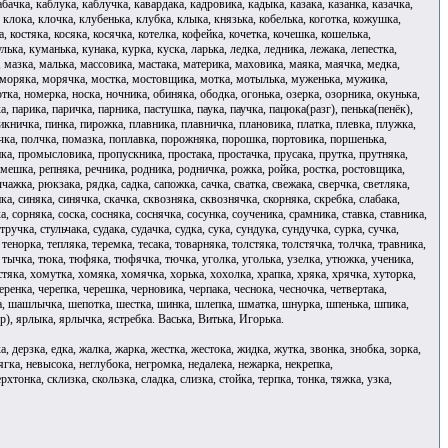
абачка, каблука, каблучка, кавардака, кадровика, кадыка, казака, казанка, казачка,
 клока, клочка, клубенька, клубка, клыка, князька, кобелька, коготка, кожушка,
, костяка, косяка, косячка, котелка, кофейка, кочетка, кочешка, кошелька,
ка, куманька, кунака, курка, куска, ларька, ледка, ледника, лежака, лепестка,
, мазка, малька, массовика, мастака, материка, маховика, маяка, маячка, медка,
 моряка, морячка, мостка, мостовщика, мотка, мотылька, муженька, мужика,
, номерка, носка, ночника, обиняка, ободка, огонька, озерка, озорника, окунька,
а, парика, паричка, парника, пастушка, паука, паучка, пацюка(разг), пенька(пенёк),
пикничка, пинка, пирожка, плавника, плавничка, плановика, платка, плевка, плужка,
чка, полчка, помазка, поплавка, порожняка, порошка, портовика, поршенька,
а, промысловика, пропускника, простака, простачка, прусака, прутка, прутняка,
ремешка, репняка, речника, родника, родничка, рожка, ройка, ростка, ростовщика,
ажка, рюкзака, рядка, садка, сапожка, сачка, сватка, свежака, сверчка, светляка,
ика, синяка, синячка, скачка, сквозняка, сквознячка, скорняка, скребка, слабака,
, сорняка, соска, сосняка, соснячка, сосунка, соученика, срамника, ставка, ставника,
ручка, стульчака, судака, судачка, судка, сука, сундука, сундучка, сурка, сучка,
 тенорка, тепляка, теремка, тесака, товарняка, толстяка, толстячка, толчка, травника,
, тычка, тюка, тюфяка, тюфячка, тючка, уголка, уголька, узелка, утюжка, ученика,
тяка, хомутка, хомяка, хомячка, хорька, хохолка, храпка, хряка, хрячка, хуторка,
еренка, черепка, черешка, черновика, черпака, чеснока, чесночка, четвертака,
ка, шашлычка, шепотка, шестка, шинка, шлепка, шматка, шнурка, шпенька, шпика,
, ярлыка, ярлычка, ястребка. Васька, Витька, Игорька.
ка, дерзка, едка, жалка, жарка, жестка, жестока, жидка, жутка, звонка, знобка, зорка,
мягка, невысока, неглубока, негромка, недалека, нежарка, некрепка,
хтонка, склизка, скользка, сладка, слизка, стойка, терпка, тонка, тяжка, узка,