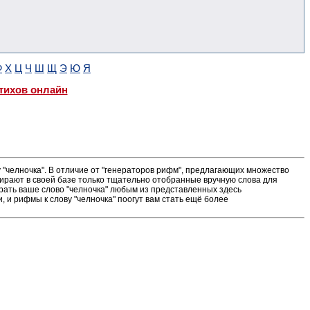
Ф
Х
Ц
Ч
Ш
Щ
Э
Ю
Я
тихов онлайн
"челночка". В отличие от "генераторов рифм", предлагающих множество
ирают в своей базе только тщательно отобранные вручную слова для
грать ваше слово "челночка" любым из представленных здесь
 и рифмы к слову "челночка" поогут вам стать ещё более