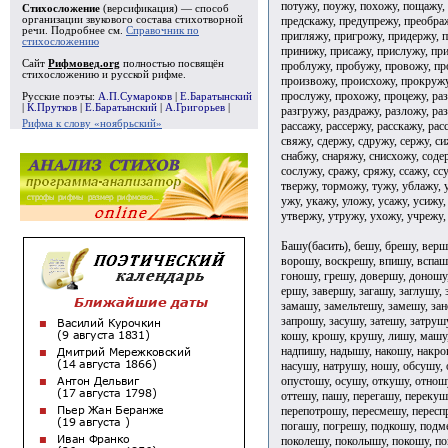
потужу, поужу, похожу, пощажу,
Стихосложение
(версификация) — способ
предскажу, предупрежу, преобра
организации звукового состава стихотворной
речи. Подробнее см.
Справочник по
пригляжу, пригрожу, придержу, 
стихосложению
принижу, присажу, прислужу, пр
Сайт
Рифмовед.org
полностью посвящён
проблужу, пробужу, провожу, пр
стихосложению и русской рифме.
произвожу, происхожу, прокружу
прослужу, прохожу, процежу, раз
Русские поэты:
А.П.Сумароков
|
Е.Баратынский
|
К.Прутков
|
Е.Баратынский
|
А.Григорьев
|
разгружу, раздражу, разложу, ра
Рифма к слову «ноябрьский»
рассажу, рассержу, расскажу, рас
свяжу, сдержу, сдружу, сержу, си
снабжу, снаряжу, снисхожу, соде
сослужу, сражу, сряжу, ссажу, сс
твержу, торможу, тужу, ублажу, 
ужу, укажу, уложу, усажу, усижу,
утвержу, утружу, ухожу, учрежу,
Башу(басить), бешу, брешу, верш
ворошу, воскрешу, впишу, вспашу
гоношу, грешу, довершу, доношу
ершу, завершу, загашу, заглушу,
замашу, замельтешу, замешу, зан
запрошу, засушу, затешу, затруш
кошу, крошу, крушу, лишу, машу
надпишу, надышу, накошу, накро
насушу, натрушу, ношу, обсушу, 
опустошу, осушу, откушу, отнош
оттешу, пашу, перегашу, перекуш
перепотрошу, пересмешу, пересп
погашу, погрешу, подкошу, подм
поколешу, поколышу, покошу, по