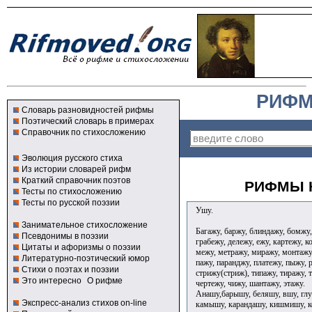
РИФМ
Словарь разновидностей рифмы
Поэтический словарь в примерах
Справочник по стихосложению
Эволюция русского стиха
Из истории словарей рифм
Краткий справочник поэтов
РИФМЫ К
Тесты по стихосложению
Тесты по русской поэзии
Ушу.
Занимательное стихосложение
Багажу, баржу, блиндажу, бомжу,
Псевдонимы в поэзии
грабежу, дележу, ежу, картежу, 
Цитаты и афоризмы о поэзии
межу, метражу, миражу, монтажу
Литературно-поэтический юмор
пажу, паранджу, платежу, пыжу, р
Стихи о поэтах и поэзии
стрижу(стриж), типажу, тиражу, 
Это интересно
О рифме
чертежу, чижу, шантажу, этажу.
Анашу,барышу, беляшу, вшу, глу
Экспресс-анализ стихов on-line
камышу, карандашу, кишмишу, к