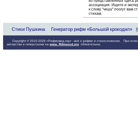
из представленных здесь 
ассоциация. Ищите и экспе
к слову "чешу" поогут вам 
стихам.
Стихи Пушкина
Генератор рифм «Большой крокодил»
Copyright © 2010-2026 «Рифмовед.org» - всё о рифме и стихосложении. При испол
авторства и гиперссылка на
www. Rifmoved.org
обязательны.