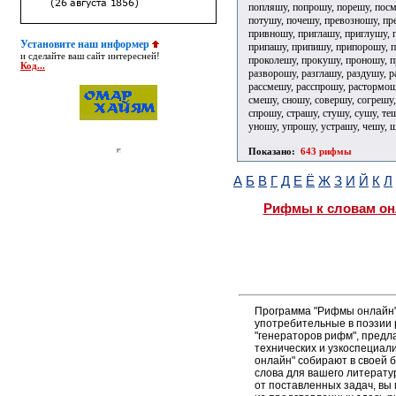
попляшу, попрошу, порешу, посм
потушу, почешу, превозношу, пр
привношу, приглашу, приглушу, 
Установите наш информер
припашу, припишу, припорошу, п
и сделайте ваш сайт интересней!
проколешу, прокушу, проношу, п
Код...
разворошу, разглашу, раздушу, р
рассмешу, расспрошу, растормошу
смешу, сношу, совершу, согрешу,
спрошу, страшу, стушу, сушу, те
уношу, упрошу, устрашу, чешу, 
Показано:
643 рифмы
А
Б
В
Г
Д
Е
Ё
Ж
З
И
Й
К
Л
Рифмы к словам он
Программа "Рифмы онлайн"
употребительные в поэзии р
"генераторов рифм", пред
технических и узкоспециал
онлайн" собирают в своей 
слова для вашего литерату
от поставленных задач, вы