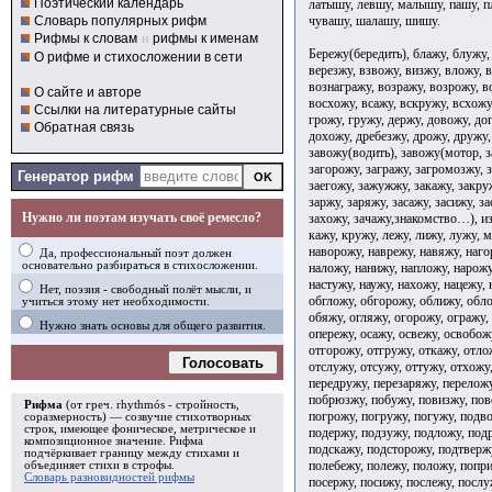
Поэтический календарь
латышу, левшу, малышу, пашу, п
чувашу, шалашу, шишу.
Словарь популярных рифм
Рифмы к словам
и
рифмы к именам
Бережу(бередить), блажу, блужу,
О рифме и стихосложении в сети
верезжу, взвожу, визжу, вложу, 
вознагражу, возражу, возрожу, 
О сайте и авторе
восхожу, всажу, вскружу, всхожу
Ссылки на литературные сайты
грожу, гружу, держу, довожу, до
Обратная связь
дохожу, дребезжу, дрожу, дружу,
завожу(водить), завожу(мотор, з
загорожу, загражу, загромозжу, з
Генератор рифм
заегожу, зажужжу, закажу, закру
заржу, заряжу, засажу, засижу, з
Нужно ли поэтам изучать своё ремесло?
захожу, зачажу,знакомство…), из
кажу, кружу, лежу, лижу, лужу, 
наворожу, наврежу, навяжу, наго
Да, профессиональный поэт должен
основательно разбираться в стихосложении.
наложу, нанижу, напложу, нарожу
настужу, наужу, нахожу, нацежу,
Нет, поэзия - свободный полёт мысли, и
обгложу, обгорожу, оближу, обло
учиться этому нет необходимости.
обяжу, огляжу, огорожу, огражу,
Нужно знать основы для общего развития.
опережу, осажу, освежу, освобож
отгорожу, отгружу, откажу, отло
Голосовать
отслужу, отсужу, оттужу, отхожу
передружу, перезаряжу, переложу
побрюзжу, побужу, повизжу, пов
Рифма
(от греч. rhythmós - стройность,
погрожу, погружу, погужу, подв
соразмерность) — созвучие стихотворных
строк, имеющее фоническое, метрическое и
подержу, подзужу, подложу, под
композиционное значение.
Рифма
подскажу, подсторожу, подтверж
подчёркивает границу между стихами и
полебежу, полежу, положу, попри
объединяет стихи в
строфы
.
Словарь разновидностей рифмы
посержу, посижу, послежу, послу