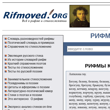
РИФМ
Словарь разновидностей рифмы
Поэтический словарь в примерах
Справочник по стихосложению
Эволюция русского стиха
Из истории словарей рифм
Краткий справочник поэтов
РИФМЫ К
Тесты по стихосложению
Тесты по русской поэзии
Антилопа гну.
Занимательное стихосложение
Бегуну, белену, белизну, белизну
Псевдонимы в поэзии
брезгуну, брехуну, брыкуну, бузи
Цитаты и афоризмы о поэзии
весну, ветчину, вещуну, визгуну,
Литературно-поэтический юмор
воркотуну, ворчуну, вруну, вышин
Стихи о поэтах и поэзии
голубизну, горбуну, грызуну, гум
Это интересно
О рифме
жену, звену, зерну, зурну, игруну
колуну, копну, копотуну, копуну,
Экспресс-анализ стихов on-line
лгуну, левизну, летуну, лизуну, 