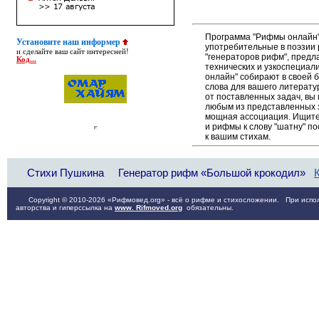
Программа "Рифмы онлайн"
Установите наш информер
употребительные в поэзии р
и сделайте ваш сайт интересней!
"генераторов рифм", пред
Код...
технических и узкоспециал
онлайн" собирают в своей 
слова для вашего литерату
от поставленных задач, вы
любым из представленных 
мощная ассоциация. Ищите 
и рифмы к слову "шатну" п
к вашим стихам.
Стихи Пушкина
Генератор рифм «Большой крокодил»
Copyright © 2010-2026 «Рифмовед.org» - всё о рифме и стихосложении. При испол
авторства и гиперссылка на
www. Rifmoved.org
обязательны.