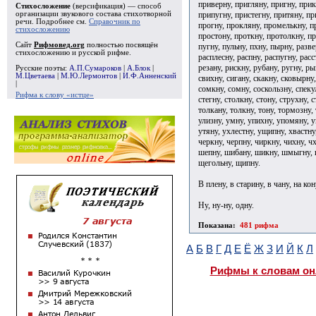
приверну, пригляну, пригну, при
Стихосложение
(версификация) — способ
припугну, пристегну, притяну, п
организации звукового состава стихотворной
речи. Подробнее см.
Справочник по
прогну, прокляну, промелькну, п
стихосложению
простону, проткну, протолкну, п
Сайт
Рифмовед.org
полностью посвящён
пугну, пульну, пхну, пырну, разв
стихосложению и русской рифме.
расплесну, распну, распугну, расс
резану, рискну, рубану, ругну, ры
Русские поэты:
А.П.Сумароков
|
А.Блок
|
М.Цветаева
|
М.Ю.Лермонтов
|
И.Ф.Анненский
свихну, сигану, скакну, сковырну,
|
сомкну, сомну, соскользну, спекул
Рифма к слову «истце»
стегну, столкну, стону, струхну, 
толкану, толкну, тону, тормозну, 
улизну, умну, упихну, упомяну, у
утяну, ухлестну, ущипну, хвастну,
черкну, черпну, чиркну, чихну, 
шепну, шибану, шикну, шмыгну, 
щегольну, щипну.
В плену, в старину, в чану, на кон
Ну, ну-ну, одну.
Показана:
481 рифма
А
Б
В
Г
Д
Е
Ё
Ж
З
И
Й
К
Л
Рифмы к словам он