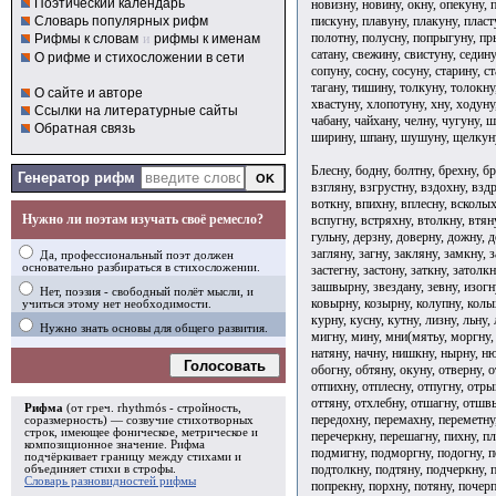
Поэтический календарь
новизну, новину, окну, опекуну, п
пискуну, плавуну, плакуну, пласт
Словарь популярных рифм
полотну, полусну, попрыгуну, пры
Рифмы к словам
и
рифмы к именам
сатану, свежину, свистуну, седину
О рифме и стихосложении в сети
сопуну, сосну, сосуну, старину, с
тагану, тишину, толкуну, толокну
О сайте и авторе
хвастуну, хлопотуну, хну, ходуну
Ссылки на литературные сайты
чабану, чайхану, челну, чугуну,
Обратная связь
ширину, шпану, шушуну, щелкуну
Блесну, бодну, болтну, брехну, б
Генератор рифм
взгляну, взгрустну, вздохну, взд
воткну, впихну, вплесну, всколы
Нужно ли поэтам изучать своё ремесло?
вспугну, встряхну, втолкну, втяну
гульну, дерзну, доверну, дожну, д
загляну, загну, закляну, замкну, 
Да, профессиональный поэт должен
основательно разбираться в стихосложении.
застегну, застону, заткну, затолкн
зашвырну, звездану, зевну, изогну
Нет, поэзия - свободный полёт мысли, и
ковырну, козырну, колупну, колы
учиться этому нет необходимости.
курну, кусну, кутну, лизну, льну,
Нужно знать основы для общего развития.
мигну, мину, мни(мятьу, моргну, 
натяну, начну, нишкну, нырну, н
Голосовать
обогну, обтяну, окуну, отверну, 
отпихну, отплесну, отпугну, отры
оттяну, отхлебну, отшагну, отшвы
Рифма
(от греч. rhythmós - стройность,
передохну, перемахну, переметну,
соразмерность) — созвучие стихотворных
строк, имеющее фоническое, метрическое и
перечеркну, перешагну, пихну, пл
композиционное значение.
Рифма
подмигну, подморгну, подогну, п
подчёркивает границу между стихами и
подтолкну, подтяну, подчеркну, 
объединяет стихи в
строфы
.
Словарь разновидностей рифмы
попрекну, порхну, потяну, почер