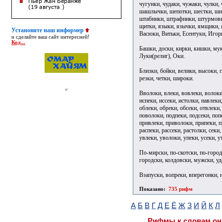
чугунки, чудаки, чужаки, чулки
шашлычки, шепотки, шестки, ши
штабники, штрафники, штурмови
щитки, языки, язычки, ямщики, я
Установите наш информер
Васюки, Витьки, Есентуки, Игор
и сделайте ваш сайт интересней!
Код...
Башки, доски, кирки, кишки, муки
Луки(религ), Оки.
Близки, бойки, велики, высоки, г
резки, четки, широки.
Вволоки, влеки, вовлеки, волоки,
испеки, иссеки, истолки, навлеки
облеки, обреки, обсеки, отвлеки,
поволоки, подпеки, подсеки, попе
привлеки, приволоки, припеки, п
распеки, рассеки, растолки, секи,
увлеки, уволоки, упеки, усеки, у
По-мирски, по-скотски, по-город
городски, колдовски, мужски, у
Взапуски, вопреки, вперегонки, 
Показано:
735 рифм
А
Б
В
Г
Д
Е
Ё
Ж
З
И
Й
К
Л
Рифмы к словам он