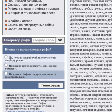
Поэтический календарь
гиревики, глазки, глазники, глот
голяки, гонки, гопаки, горбки, г
Словарь популярных рифм
гребешки, гребки, гренки, грешк
Рифмы к словам
и
рифмы к именам
грузовички, гудки, гусаки, движ
О рифме и стихосложении в сети
дневнички, добряки, добрячки, 
дробовики, дружки, дрючки, дуб
О сайте и авторе
дьячки, едоки, ездоки, еретики,
Ссылки на литературные сайты
жучки, задки, замки, запашки, з
Обратная связь
знатоки, значки, золотники, зрач
игроки, индюки, ишаки, ишачки, 
кадровики, кадыки, казаки, казан
Генератор рифм
качки, кивки, кийки, кипятки, к
клинки, клоки, клочки, клубеньк
Нужны ли поэтам словари рифм?
кожушки, козырьки, колки, колоб
коньки, коньки, коньяки, коньячк
котелки, кофейки, кочетки, коче
Да, нужны как рабочий инструмент по
подбору рифм.
крымчаки, крюки, крючки, кувырк
кульки, куманьки, кунаки, курки,
Нужны по необходимости, как «скорая
лески, лесники, лесовики, летки,
помощь».
лотки, лошки, лубки, луговики, 
Не нужны. Рифмы следует вспоминать
материки, матюки, маховики, ма
самостоятельно.
меньшевики, мерзляки, мешки, м
моряки, морячки, мостки, мост
Голосовать
мужички, мундштуки, мундштуч
наждаки, налоговики, новички, н
ободки, огоньки, озерки, озорни
Рифма
(от греч. rhythmós - стройность,
соразмерность) — созвучие стихотворных
особнячки, островки, остряки, о
строк, имеющее фоническое, метрическое и
пайки, пареньки, парики, парички
композиционное значение.
Рифма
пацюки(разг), пеньки, передки, п
подчёркивает границу между стихами и
объединяет стихи в
строфы
.
петушки, печники, пиджаки, пид
Словарь разновидностей рифмы