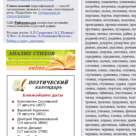
плавники, плавнички, плановики,
погребки, погремки, подворотни
Стихосложение
(версификация) — способ
организации звукового состава стихотворной
ползунки, полки, половики, пол
речи. Подробнее см.
Справочник по
порошки, портки, портовики, по
стихосложению
похотники, почтовики, пошляки,
Сайт
Рифмовед.org
полностью посвящён
проводники, промысловики, проп
стихосложению и русской рифме.
прутняки, прыжки, пузырьки, пук
Русские поэты:
А.П.Сумароков
|
А.С.Пушкин
|
пушки, пятаки, пятачки, райки, 
А.Фет
|
А.Ахматова
|
А.Голенищев-Кутузов
|
родаки(сленг), родники, родничк
Рифма к слову «натрещи»
рудники, рундуки, рундучки, рус
рывки, рысаки, рыхляки, рычажки
свежаки, сверчки, светляки, свет
середняки, середнячки, серячки, 
синячки, скачки, сквозняки, скво
слезники, слизняки, слушки, сме
снежки, совки, соколки, сопляки,
соученики, срамники, ставки, ста
стежки, стерженьки, стишки, сто
стручки, стульчаки, судаки, судач
сынки, сырки, сюртуки, сюртучки,
тайники, тайнички, текстовики, т
тиски, товарняки, толстяки, толс
трояки, троячки, трудовики, тру
турники, тыловики, тычки, тюки
узелки, утюжки, ученики, фитил
хиляки, хлебки, хлопки, хоботки
хомячки, хорьки, хохолки, храпк
цветники, цветнички, чайки(чаёк
челночки, червяки, червячки, че
черпаки, чесноки, чесночки, четв