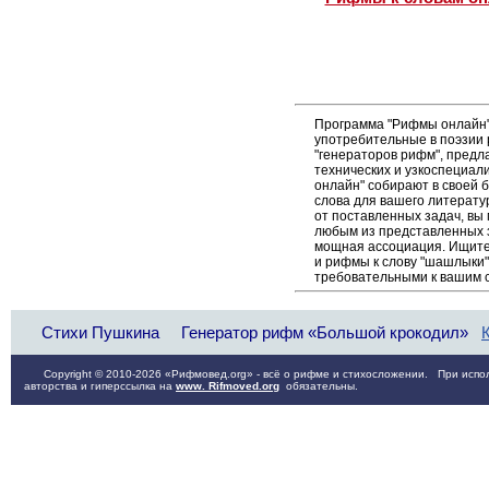
Программа "Рифмы онлайн"
употребительные в поэзии 
"генераторов рифм", пред
технических и узкоспециал
онлайн" собирают в своей 
слова для вашего литерату
от поставленных задач, вы
любым из представленных 
мощная ассоциация. Ищите 
и рифмы к слову "шашлыки"
требовательными к вашим 
Стихи Пушкина
Генератор рифм «Большой крокодил»
Copyright © 2010-2026 «Рифмовед.org» - всё о рифме и стихосложении. При испол
авторства и гиперссылка на
www. Rifmoved.org
обязательны.