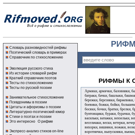
РИФМ
Словарь разновидностей рифмы
Поэтический словарь в примерах
Справочник по стихосложению
Эволюция русского стиха
Из истории словарей рифм
Краткий справочник поэтов
РИФМЫ К С
Тесты по стихосложению
Тесты по русской поэзии
Армяки, армячки, баловники, бал
батраки, бачки, башлыки, башмак
Занимательное стихосложение
бережки, березняки, биржевики, 
Псевдонимы в поэзии
боевики, божки, бойки, большев
Цитаты и афоризмы о поэзии
босяки, бочки, братки, брелки, б
Литературно-поэтический юмор
бунтовщики, бураки, бурачки, б
Стихи о поэтах и поэзии
васильки, ватажки, вензельки, ве
Это интересно
О рифме
весельчаки, вески, ветерки, вече
вихорки, вишняки, вожаки, возки
Экспресс-анализ стихов on-line
воротнички, выпускники, вьюки,