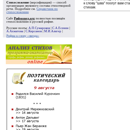
Стихосложение
(версификация) — способ
к слову "шва" поогут вам с
организации звукового состава стихотворной
стихам.
речи. Подробнее см.
Справочник по
стихосложению
Сайт
Рифмовед.org
полностью посвящён
стихосложению и русской рифме.
Русские поэты:
А.П.Сумароков
|
С.А.Есенин
|
А.Ахматова
|
С.Кирсанов
|
М.И.Алигер
|
Рифма к слову «звезда»