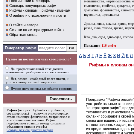
Поэтический календарь
меньшинства, нацменьшинства, оз
сватовства, свойства, сродства, 
Словарь популярных рифм
удальства, франтовства, ханжест
Рифмы к словам
и
рифмы к именам
шутовства, щегольства.
О рифме и стихосложении в сети
Делова, жива, какова, крива, мер
О сайте и авторе
резва, сива, такова, трезва, черст
Ссылки на литературные сайты
Обратная связь
Ква, два, едва, едва-едва, сперва.
Показано:
116 рифм
Генератор рифм
А
Б
В
Г
Д
Е
Ё
Ж
З
И
Й
К
Л
Нужно ли поэтам изучать своё ремесло?
Рифмы к словам он
Да, профессиональный поэт должен
основательно разбираться в стихосложении.
Нет, поэзия - свободный полёт мысли, и
учиться этому нет необходимости.
Нужно знать основы для общего развития.
Голосовать
Программа "Рифмы онлайн"
употребительные в поэзии р
"генераторов рифм", пред
Рифма
(от греч. rhythmós - стройность,
технических и узкоспециал
соразмерность) — созвучие стихотворных
онлайн" собирают в своей 
строк, имеющее фоническое, метрическое и
слова для вашего литерату
композиционное значение.
Рифма
подчёркивает границу между стихами и
от поставленных задач, вы
объединяет стихи в
строфы
.
из представленных здесь 
Словарь разновидностей рифмы
ассоциация. Ищите и экспе