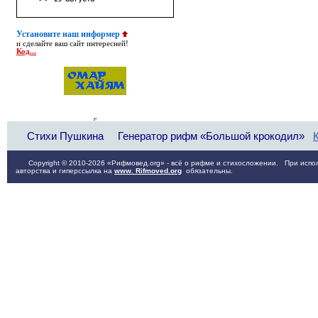
Установите наш информер
и сделайте ваш сайт интересней!
Код...
Стихи Пушкина
Генератор рифм «Большой крокодил»
Copyright © 2010-2026 «Рифмовед.org» - всё о рифме и стихосложении. При испол
авторства и гиперссылка на
www. Rifmoved.org
обязательны.