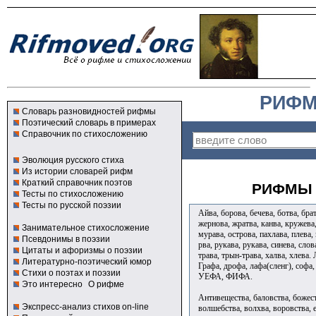
РИФМ
Словарь разновидностей рифмы
Поэтический словарь в примерах
Справочник по стихосложению
Эволюция русского стиха
Из истории словарей рифм
Краткий справочник поэтов
РИФМЫ 
Тесты по стихосложению
Тесты по русской поэзии
Айва, борова, бечева, ботва, брат
жернова, жратва, канва, кружева,
Занимательное стихосложение
мурава, острова, пахлава, плева,
Псевдонимы в поэзии
рва, рукава, рукава, синева, слов
Цитаты и афоризмы о поэзии
трава, трын-трава, халва, хлева.
Литературно-поэтический юмор
Графа, дрофа, лафа(сленг), софа
Стихи о поэтах и поэзии
УЕФА, ФИФА.
Это интересно
О рифме
Антивещества, баловства, божест
Экспресс-анализ стихов on-line
волшебства, волхва, воровства, е