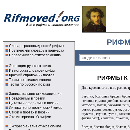
РИФМ
Словарь разновидностей рифмы
Поэтический словарь в примерах
Справочник по стихосложению
Эволюция русского стиха
Из истории словарей рифм
Краткий справочник поэтов
РИФМЫ К 
Тесты по стихосложению
Тесты по русской поэзии
Дни, кремни, огни, пни, ремни, 
Занимательное стихосложение
Беготни, болтовни, брехни, брони
Псевдонимы в поэзии
головни, грызни, долбни, западн
Цитаты и афоризмы о поэзии
матросни, мотни, пачкотни, пени,
Литературно-поэтический юмор
ровни, родни, розни, ругни, руго
Стихи о поэтах и поэзии
стукотни, ступни, суетни, таскотн
Это интересно
О рифме
фигни(разг), хлопотни, хохотни,
Экспресс-анализ стихов on-line
Бледни, блесни, бодни, болтни, 