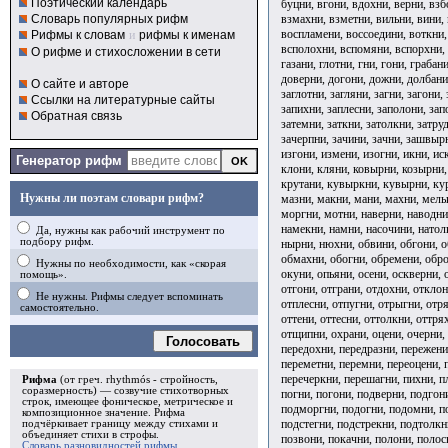
Поэтический календарь
буцни, вгони, вдохни, верни, взб
взмахни, взметни, вильни, вини,
Словарь популярных рифм
воспламени, воссоедини, воткни,
Рифмы к словам
и
рифмы к именам
всполохни, вспомяни, вспорхни, 
О рифме и стихосложении в сети
газани, глотни, гни, гони, грабан
доверни, догони, дожни, долбани,
О сайте и авторе
заглотни, загляни, загни, загони,
Ссылки на литературные сайты
запихни, заплесни, заполони, запо
Обратная связь
затемни, заткни, затолкни, затру
зачерпни, зачини, зачни, зашвырн
изгони, измени, изогни, икни, ис
Генератор рифм
клони, кляни, ковырни, козырни, 
крутани, кувыркни, кувырни, курн
Нужны ли поэтам словари рифм?
мазни, макни, мани, махни, мель
моргни, мотни, наверни, наводни,
намекни, намни, насочини, натол
Да, нужны как рабочий инструмент по
подбору рифм.
нырни, нюхни, обвини, обгони, о
обмахни, обогни, обремени, обро
Нужны по необходимости, как «скорая
окуни, опьяни, осени, оскверни, 
помощь».
отгони, отграни, отдохни, отклон
Не нужны. Рифмы следует вспоминать
отплесни, отпугни, отрыгни, отря
самостоятельно.
оттени, оттесни, оттолкни, оттр
отщипни, охрани, оцени, очерни, 
Голосовать
передохни, передразни, пережени
переметни, перемни, переоцени, п
перечеркни, перешагни, пихни, п
Рифма
(от греч. rhythmós - стройность,
соразмерность) — созвучие стихотворных
погни, погони, подверни, подгон
строк, имеющее фоническое, метрическое и
подморгни, подогни, подомни, по
композиционное значение.
Рифма
подстегни, подстрекни, подтолкн
подчёркивает границу между стихами и
объединяет стихи в
строфы
.
позвони, покачни, полони, полос
Словарь разновидностей рифмы