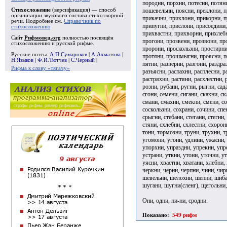
породни, порхни, потесни, потян
пошевельни, поясни, преклони, п
Стихосложение
(версификация) — способ
организации звукового состава стихотворной
прикачни, приклони, прикорни, 
речи. Подробнее см.
Справочник по
припугни, прислони, присоедини,
стихосложению
прихвастни, прихворни, прихлебн
Сайт
Рифмовед.org
полностью посвящён
прогони, прозвени, прозвони, п
стихосложению и русской рифме.
пророни, проскользни, простирни
Русские поэты:
А.П.Сумароков
|
А.Ахматова
|
протяни, прошмыгни, проясни, пс
Н.Языков
|
Ф.И.Тютчев
|
С.Черный
|
пятни, разверни, разгони, раздра
Рифма к слову «тягачу»
разъясни, распахни, расплесни, р
растряхни, растяни, расхлестни, 
розни, рубани, ругни, рыгни, сад
сгони, семени, сигани, скакни, с
смани, смахни, смекни, смени, со
соскользни, сохрани, сочини, спе
срыгни, стебани, стегани, стегни,
стяни, схлебни, схлестни, схорон
тони, тормозни, труни, трухни, т
угомони, угони, удлини, ужасни,
упорхни, упраздни, упрекни, упр
устрани, уткни, утони, уточни, у
уясни, хвастни, хватани, хлебни,
черкни, черни, черпни, чини, чи
шевельни, шелохни, шепни, шиб
шугани, шугни(сленг), щегольни
Они, одни, ни-ни, сродни.
Показано:
549 рифм