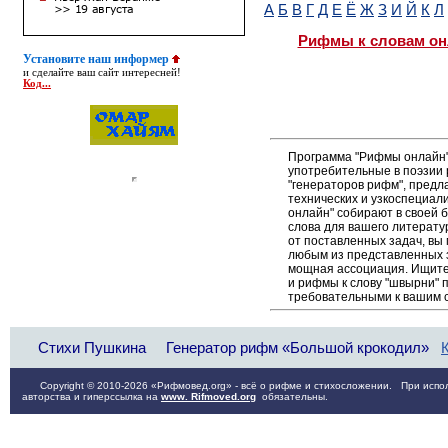
А
Б
В
Г
Д
Е
Ё
Ж
З
И
Й
К
Л
Рифмы к словам он
Установите наш информер
и сделайте ваш сайт интересней!
Код...
Программа "Рифмы онлайн"
употребительные в поэзии 
"генераторов рифм", пред
технических и узкоспециал
онлайн" собирают в своей 
слова для вашего литерату
от поставленных задач, вы
любым из представленных 
мощная ассоциация. Ищите 
и рифмы к слову "швырни" 
требовательными к вашим 
Стихи Пушкина
Генератор рифм «Большой крокодил»
Copyright © 2010-2026 «Рифмовед.org» - всё о рифме и стихосложении. При испол
авторства и гиперссылка на
www. Rifmoved.org
обязательны.