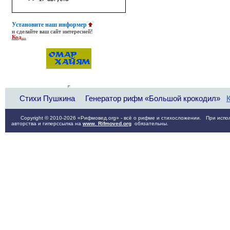
Установите наш информер
и сделайте ваш сайт интересней!
Код...
Стихи Пушкина
Генератор рифм «Большой крокодил»
Copyright © 2010-2026 «Рифмовед.org» - всё о рифме и стихосложении. При испол
авторства и гиперссылка на
www. Rifmoved.org
обязательны.