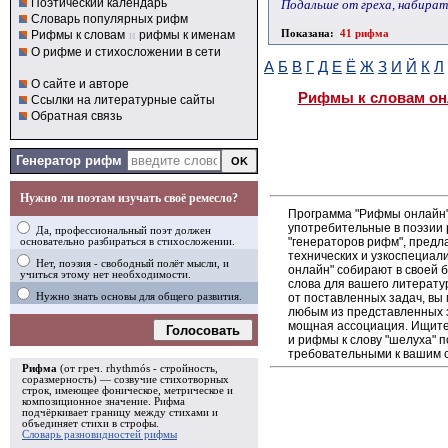
Поэтический календарь
Подальше от греха, набирать
Словарь популярных рифм
Показана:
41 рифма
Рифмы к словам
и
рифмы к именам
О рифме и стихосложении в сети
А
Б
В
Г
Д
Е
Ё
Ж
З
И
Й
К
Л
О сайте и авторе
Рифмы к словам он
Ссылки на литературные сайты
Обратная связь
Генератор рифм
Нужно ли поэтам изучать своё ремесло?
Программа "Рифмы онлайн"
употребительные в поэзии 
Да, профессиональный поэт должен
"генераторов рифм", пред
основательно разбираться в стихосложении.
технических и узкоспециал
Нет, поэзия - свободный полёт мысли, и
онлайн" собирают в своей 
учиться этому нет необходимости.
слова для вашего литерату
от поставленных задач, вы
Нужно знать основы для общего развития.
любым из представленных 
мощная ассоциация. Ищите 
Голосовать
и рифмы к слову "шелуха" п
требовательными к вашим 
Рифма
(от греч. rhythmós - стройность,
соразмерность) — созвучие стихотворных
строк, имеющее фоническое, метрическое и
композиционное значение.
Рифма
подчёркивает границу между стихами и
объединяет стихи в
строфы
.
Словарь разновидностей рифмы