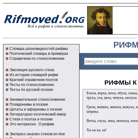
РИФМ
Словарь разновидностей рифмы
Поэтический словарь в примерах
Справочник по стихосложению
Эволюция русского стиха
Из истории словарей рифм
Краткий справочник поэтов
РИФМЫ К 
Тесты по стихосложению
Тесты по русской поэзии
Блоха, верха, меха, обуха, ольха,
труха, уха, цеха, чепуха, шелух
Занимательное стихосложение
Псевдонимы в поэзии
Греха, жениха, жмыха, кожуха, ле
Цитаты и афоризмы о поэзии
штриха.
Литературно-поэтический юмор
Стихи о поэтах и поэзии
Ветха, глуха, лиха, неплоха, плох
Это интересно
О рифме
Ха-ха-ха, ха!
Экспресс-анализ стихов on-line