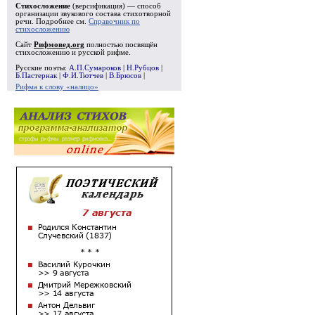
Стихосложение
(версификация) — способ
организации звукового состава стихотворной
речи. Подробнее см.
Справочник по
стихосложению
Сайт
Рифмовед.org
полностью посвящён
стихосложению и русской рифме.
Русские поэты:
А.П.Сумароков
|
Н.Рубцов
|
Б.Пастернак
|
Ф.И.Тютчев
|
В.Брюсов
|
Рифма к слову «налицо»