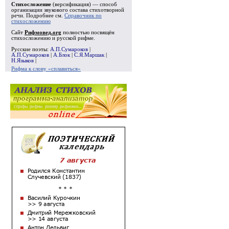
Стихосложение
(версификация) — способ
организации звукового состава стихотворной
речи. Подробнее см.
Справочник по
стихосложению
Сайт
Рифмовед.org
полностью посвящён
стихосложению и русской рифме.
Русские поэты:
А.П.Сумароков
|
А.П.Сумароков
|
А.Блок
|
С.Я.Маршак
|
Н.Языков
|
Рифма к слову «сплавиться»