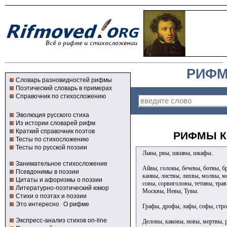
РИФМ
Словарь разновидностей рифмы
Поэтический словарь в примерах
Справочник по стихосложению
Эволюция русского стиха
Из истории словарей рифм
Краткий справочник поэтов
РИФМЫ К
Тесты по стихосложению
Тесты по русской поэзии
Львы, рвы, шкивы, шкафы.
Занимательное стихосложение
Айвы, головы, бечевы, ботвы, бр
Псевдонимы в поэзии
канвы, листвы, лихвы, молвы, м
Цитаты и афоризмы о поэзии
совы, сорвиголовы, тетивы, тра
Литературно-поэтический юмор
Москвы, Невы, Тувы.
Стихи о поэтах и поэзии
Это интересно
О рифме
Графы, дрофы, лафы, софы, стр
Экспресс-анализ стихов on-line
Деловы, каковы, новы, мертвы, р