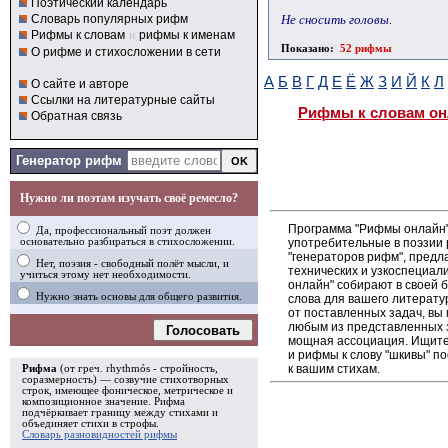
Поэтический календарь
Не сносить головы.
Словарь популярных рифм
Рифмы к словам
и
рифмы к именам
Показано:
52 рифмы
О рифме и стихосложении в сети
А
Б
В
Г
Д
Е
Ё
Ж
З
И
Й
К
Л
О сайте и авторе
Ссылки на литературные сайты
Рифмы к словам он
Обратная связь
Генератор рифм
Нужно ли поэтам изучать своё ремесло?
Программа "Рифмы онлайн"
Да, профессиональный поэт должен
употребительные в поэзии 
основательно разбираться в стихосложении.
"генераторов рифм", пред
Нет, поэзия - свободный полёт мысли, и
технических и узкоспециал
учиться этому нет необходимости.
онлайн" собирают в своей 
Нужно знать основы для общего развития.
слова для вашего литерату
от поставленных задач, вы
любым из представленных 
Голосовать
мощная ассоциация. Ищите 
и рифмы к слову "шкивы" п
к вашим стихам.
Рифма
(от греч. rhythmós - стройность,
соразмерность) — созвучие стихотворных
строк, имеющее фоническое, метрическое и
композиционное значение.
Рифма
подчёркивает границу между стихами и
объединяет стихи в
строфы
.
Словарь разновидностей рифмы