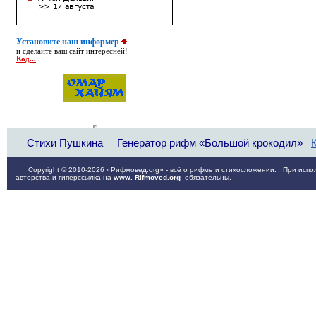
Установите наш информер
и сделайте ваш сайт интересней!
Код...
Стихи Пушкина
Генератор рифм «Большой крокодил»
Copyright © 2010-2026 «Рифмовед.org» - всё о рифме и стихосложении. При испол
авторства и гиперссылка на
www. Rifmoved.org
обязательны.