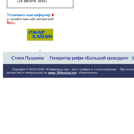
Установите наш информер
и сделайте ваш сайт интересней!
Код...
Стихи Пушкина
Генератор рифм «Большой крокодил»
Copyright © 2010-2026 «Рифмовед.org» - всё о рифме и стихосложении. При испол
авторства и гиперссылка на
www. Rifmoved.org
обязательны.