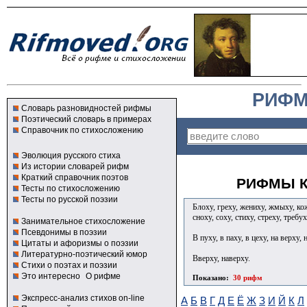
РИФМ
Словарь разновидностей рифмы
Поэтический словарь в примерах
Справочник по стихосложению
Эволюция русского стиха
Из истории словарей рифм
Краткий справочник поэтов
РИФМЫ К
Тесты по стихосложению
Тесты по русской поэзии
Блоху, греху, жениху, жмыху, кож
сноху, соху, стиху, стреху, требу
Занимательное стихосложение
Псевдонимы в поэзии
В пуху, в паху, в цеху, на верху, 
Цитаты и афоризмы о поэзии
Литературно-поэтический юмор
Вверху, наверху.
Стихи о поэтах и поэзии
Это интересно
О рифме
Показано:
30 рифм
Экспресс-анализ стихов on-line
А
Б
В
Г
Д
Е
Ё
Ж
З
И
Й
К
Л