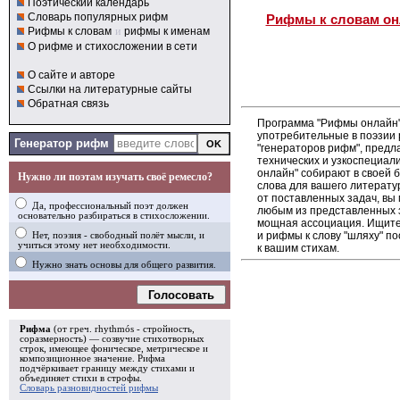
Поэтический календарь
Словарь популярных рифм
Рифмы к словам он
Рифмы к словам
и
рифмы к именам
О рифме и стихосложении в сети
О сайте и авторе
Ссылки на литературные сайты
Обратная связь
Программа "Рифмы онлайн"
употребительные в поэзии р
Генератор рифм
"генераторов рифм", пред
технических и узкоспециал
онлайн" собирают в своей 
Нужно ли поэтам изучать своё ремесло?
слова для вашего литерату
от поставленных задач, вы
Да, профессиональный поэт должен
любым из представленных 
основательно разбираться в стихосложении.
мощная ассоциация. Ищите 
и рифмы к слову "шляху" п
Нет, поэзия - свободный полёт мысли, и
учиться этому нет необходимости.
к вашим стихам.
Нужно знать основы для общего развития.
Голосовать
Рифма
(от греч. rhythmós - стройность,
соразмерность) — созвучие стихотворных
строк, имеющее фоническое, метрическое и
композиционное значение.
Рифма
подчёркивает границу между стихами и
объединяет стихи в
строфы
.
Словарь разновидностей рифмы