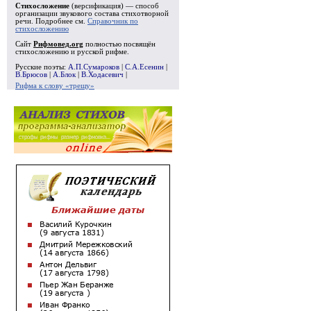
Стихосложение
(версификация) — способ
организации звукового состава стихотворной
речи. Подробнее см.
Справочник по
стихосложению
Сайт
Рифмовед.org
полностью посвящён
стихосложению и русской рифме.
Русские поэты:
А.П.Сумароков
|
С.А.Есенин
|
В.Брюсов
|
А.Блок
|
В.Ходасевич
|
Рифма к слову «трещу»