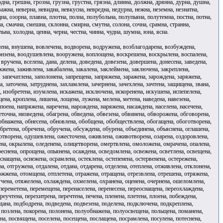
одна, грешна, грозна, грузна, грустна, грязна, длинна, должна, дрянна, дурна, душна,
важна, неверна, невидна, невкусна, невредна, недурна, нежна, неземна, незнатна,
дна, озорна, плавна, плотна, полна, полубольна, полупьяна, полутемна, постна, потна,
на, смачна, смешна, склонна, смирна, смутна, солона, сочна, срамна, странна,
льна, холодна, ценна, черна, честна, чинна, чудна, шумна, юна, ясна.
сена, внушена, вовлечена, водворена, водружена, возблагодарена, возбуждена,
онзена, воодушевлена, вооружена, воплощена, воскрешена, воскрылена, воспалена,
ручена, вселена, дана, делена, доведена, довезена, довершена, донесена, заведена,
жжена, заживлена, закабалена, закалена, заклеймена, заключена, закреплена,
, запечатлена, заполонена, запрещена, запряжена, заражена, зарождена, заряжена,
на, заточена, затруднена, захламлена, зачернена, зачехлена, зачтена, защищена, звана,
, изобретена, изумлена, искажена, исключена, искоренена, искушена, испепелена,
щена, кроплена, лишена, лощена, лужена, мелена, метена, наведена, навезена,
поена, напряжена, наречена, нарождена, наряжена, насаждена, населена, насечена,
еточна, низведена, обагрена, обведена, обвезена, обвинена, обворожена, обговорена,
, обнажена, обнесена, обновлена, обобщена, обобществлена, обогащена, обоготворена,
ретена, обречена, обручена, обсуждена, обурена, объединена, объяснена, оглашена,
ухотворена, одушевлена, ожесточена, оживлена, оживотворена, озарена, оздоровлена,
ена, окрылена, оледенена, олицетворена, омертвлена, омоложена, омрачена, опалена,
еснена, опрощена, опьянена, осаждена, осведомлена, освежена, осветлена, освещена,
снащена, оснежена, осрамлена, остеклена, остепенена, остервенена, остережена,
а, отгружена, отдалена, отдана, отдарена, отделена, отеплена, отживлена, отклонена,
ожжена, отомщена, отплетена, отражена, отращена, отрезвлена, отрешена, отряжена,
ягчена, отяжелена, охлаждена, охмелена, охранена, оценена, очернена, ошеломлена,
переметена, перемещена, перенаселена, перенесена, переоснащена, переохлаждена,
еучтена, перехитрена, перечтена, печена, пленена, плетена, плоена, побеждена,
дана, подбодрена, подведена, подвезена, поделена, подключена, подкреплена,
, позлена, покорена, полонена, полуобнажена, полуосвещена, польщена, поманена,
а, посвящена, поселена, посещена, послащена, посрамлена, посулена, потеснена,