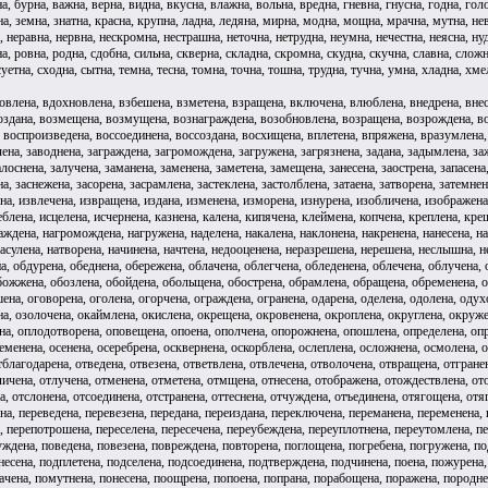
а, бурна, важна, верна, видна, вкусна, влажна, вольна, вредна, гневна, гнусна, годна, гол
на, земна, знатна, красна, крупна, ладна, ледяна, мирна, модна, мощна, мрачна, мутна, не
, неравна, нервна, нескромна, нестрашна, неточна, нетрудна, неумна, нечестна, неясна, ну
а, ровна, родна, сдобна, сильна, скверна, складна, скромна, скудна, скучна, славна, слож
уетна, сходна, сытна, темна, тесна, томна, точна, тошна, трудна, тучна, умна, хладна, хме
ловлена, вдохновлена, взбешена, взметена, взращена, включена, влюблена, внедрена, вне
оздана, возмещена, возмущена, вознаграждена, возобновлена, возращена, возрождена, в
воспроизведена, воссоединена, воссоздана, восхищена, вплетена, впряжена, вразумлена, в
чена, заводнена, заграждена, загромождена, загружена, загрязнена, задана, задымлена, за
лоснена, залучена, заманена, заменена, заметена, замещена, занесена, заострена, запасена
на, заснежена, засорена, засрамлена, застеклена, застолблена, затаена, затворена, затемне
на, извлечена, извращена, издана, изменена, изморена, изнурена, изобличена, изображена
блена, исцелена, исчернена, казнена, калена, кипячена, клеймена, копчена, креплена, кре
аждена, нагромождена, нагружена, наделена, накалена, наклонена, накренена, нанесена, на
асулена, натворена, начинена, начтена, недооценена, неразрешена, нерешена, неслышна, н
а, обдурена, обеднена, обережена, облачена, облегчена, обледенена, облечена, облучена
ожжена, обозлена, обойдена, обольщена, обострена, обрамлена, обращена, обременена, об
ена, оговорена, оголена, огорчена, ограждена, огранена, одарена, оделена, одолена, од
на, озолочена, окаймлена, окислена, окрещена, окровенена, окроплена, округлена, окруж
на, оплодотворена, оповещена, опоена, ополчена, опорожнена, опошлена, определена, опр
менена, осенена, осеребрена, осквернена, оскорблена, ослеплена, осложнена, осмолена, о
благодарена, отведена, отвезена, ответвлена, отвлечена, отволочена, отвращена, отгранен
ичена, отлучена, отменена, отметена, отмщена, отнесена, отображена, отождествлена, от
на, отслонена, отсоединена, отстранена, оттеснена, отчуждена, отъединена, отягощена, от
, переведена, перевезена, передана, переиздана, переключена, переманена, переменена, 
 перепотрошена, переселена, пересечена, переубеждена, переуплотнена, переутомлена, пер
ждена, поведена, повезена, повреждена, повторена, поглощена, погребена, погружена, по
несена, подплетена, подселена, подсоединена, подтверждена, подчинена, поена, пожурена
чена, помутнена, понесена, поощрена, попоена, попрана, порабощена, поражена, породнен