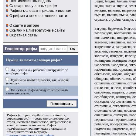
Поэтический календарь
Бедна, бледна, больна, буйн
жадна, жирна, звучна, зеле
Словарь популярных рифм
неладна, неполна, непрочна
Рифмы к словам
и
рифмы к именам
пыльна, пышна, пьяна, равн
О рифме и стихосложении в сети
страшна, стройна, стыдна, с
О сайте и авторе
Багрена, бережена, благос
Ссылки на литературные сайты
возвращена, возглашена, в
Обратная связь
воспламенена, воспрещена, 
завезена, завершена, завле
закрепощена, закружена, за
Генератор рифм
заселена, засечена, заслоне
золочена, изведена, извеще
Нужны ли поэтам словари рифм?
испещрена, истощена, истре
навлечена, наводнена, нагр
насочинена, насторожена, н
Да, нужны как рабочий инструмент по
подбору рифм.
обгрызена, обдана, обделен
ободрена, обожествлена, об
Нужны по необходимости, как «скорая
оглуплена, оглушена, оглуш
помощь».
озеленена, озлена, ознобле
Не нужны. Рифмы следует вспоминать
опережена, оперена, оплете
самостоятельно.
освобождена, освящена, осе
осуждена, осуществлена, от
Голосовать
отключена, откреплена, отл
отселена, отсечена, отслое
ошелушена, ощущена, палена
Рифма
(от греч. rhythmós - стройность,
соразмерность) — созвучие стихотворных
переплетена, переполошена,
строк, имеющее фоническое, метрическое и
побелена, побережена, побу
композиционное значение.
Рифма
подменена, подметена, под
подчёркивает границу между стихами и
объединяет стихи в
строфы
.
помещена, помирена, помра
Словарь разновидностей рифмы