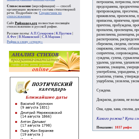
потрошена, потрясена, поч
предохранена, предпочтена
Стихосложение
(версификация) — способ
организации звукового состава стихотворной
препровождена, пресечена,
речи. Подробнее см.
Справочник по
приживлена, приземлена, п
стихосложению
припасена, припечена, при
Сайт
Рифмовед.org
полностью посвящён
причтена, пробуждена, про
стихосложению и русской рифме.
пропалена, просвещена, про
Русские поэты:
А.П.Сумароков
|
К.Прутков
|
размельчена, размещена, ра
А.Фет
|
В.Маяковский
|
С.Я.Маршак
|
распотрошена, распределена
Рифма к слову «стрелу»
сбережена, сведена, свезен
снаряжена, снесена, соблаз
сопричтена, сопровождена, 
суждена, сулена, сурьмлена
удалена, уделена, удешевле
уманена, умащена, умерщвл
употреблена, упразднена, 
усыплена, утаена, утвержде
ущерблена, уязвлена, уясне
Суждена.
Докрасна, должна, не вольн
Она, одна, хана, сполна, д
Какого рожна? Купи сл
Показано:
1037 рифм