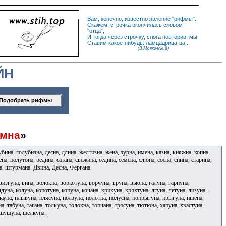
Вам, конечно, известно
явление
"
рифмы
".
Скажем,
строчка
окончилась словом
"
отца
",
И
тогда
через строчку, слога повторив, мы
Ставим какое-нибудь: ламцадрица-ца...
(В.Маяковский)
ЙН
мна
»
убина, голубизна, десна, длина, желтизна, жена, зурна, имена, казна, княжна, копна,
а, полутона, редина, сатана, свежина, седина, семена, слюна, сосна, спина, старина,
на, штурмана. Двина, Десна, Фергана.
визгуна, вина, волокна, воркотуна, ворчуна, вруна, вьюна, галуна, гарпуна,
лдуна, колуна, копотуна, копуна, кочана, крикуна, кряхтуна, лгуна, летуна, лизуна,
плауна, плывуна, плясуна, ползуна, полотна, полусна, попрыгуна, прыгуна, пшена,
на, табуна, тагана, толкуна, толокна, топчана, трясуна, тютюна, хапуна, хвастуна,
, шушуна, щелкуна.