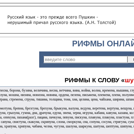
РИФМЫ ОНЛА
РИФМЫ К СЛОВУ «
шу
лесна, борона, бузина, величина, весна, ветчина, вина, война, волна, времена, вышина, гл
 луна, мошна, низина, новизна, новина, ордена, пелена, письмена, племена, плена, полуимен
страна, стремена, струна, тишина, толщина, тона, хна, целина, цена, чайхана, ширина, шпа
рмотуна, бревна, брезгуна, брехуна, брыкуна, валуна, ведуна, веретена, вертуна, вещуна, 
уна, грызуна, гумна, дна, драчуна, едуна, звена, зерна, игруна, кабана, кавуна, казана, ко
а, опекуна, пахана(разг), пацана, пачкуна, певуна, пискуна, плавуна, плакуна, пластуна, 
 сапуна, свистуна, скакуна, скрипуна, слона, сморкуна, сна, сопуна, сосуна, стригуна, сук
на, храпуна, хрипуна, чабана, челна, чугуна, шалуна, шаркуна, шатуна, шептуна, шипуна