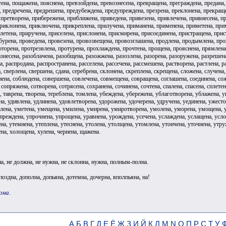
тена, пощажена, пояснена, превзойдена, превознесена, превращена, преграждена, предана
, предречена, предрешена, предубеждена, предупреждена, презрена, преклонена, прекращ
 претворена, прибережена, приближена, приведена, привезена, привлечена, привнесена, п
риклонена, приключена, прикреплена, прилучена, приманена, применена, приметена, при
плетена, приручена, приселена, прислонена, присмирена, присоединена, пристращена, при
бурена, проведена, провезена, провозвещена, провозглашена, продлена, продымлена, прож
торена, протрезвлена, протурена, прохлаждена, прочтена, прощена, прояснена, прямлена, 
знесена, разоблачена, разобщена, разожжена, разозлена, разорена, разоружена, разрешена
, распродана, распространена, расселена, рассечена, рассмешена, растворена, растлена, 
а, сверлена, свершена, сдана, серебрена, склонена, скреплена, скрещена, сложена, случен
нена, соблюдена, совершена, совлечена, совмещена, совращена, соглашена, соединена, со
сопряжена, сотворена, сотрясена, сохранена, сочинена, сочтена, спалена, спасена, сплетена
, таврена, творена, тереблена, томлена, убеждена, убережена, ублаготворена, ублажена, у
на, удивлена, удлинена, удовлетворена, удорожена, удочерена, удручена, уединена, ужест
ена, уметена, умещена, умилена, умирена, умиротворена, умолена, уморена, умощена, уму
упреждена, упрочнена, упрощена, уравнена, урождена, усечена, услаждена, услащена, усл
на, утемнена, утеплена, утеснена, утолена, утолщена, утомлена, утончена, уточнена, утр
на, холощена, хулена, чернена, щажена.
а, не должна, не нужна, не склонна, нужна, полным-полна.
опоздна, дополна, допьяна, дотемна, дочерна, вполпьяна, на!
она.
А
Б
В
Г
Д
Е
Ё
Ж
З
И
Й
К
Л
М
N
О
П
Р
С
Т
У