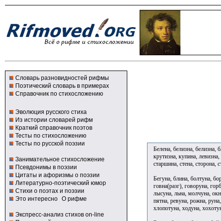
Словарь разновидностей рифмы
Поэтический словарь в примерах
Справочник по стихосложению
Эволюция русского стиха
Из истории словарей рифм
Краткий справочник поэтов
Тесты по стихосложению
Тесты по русской поэзии
Белена, белизна, белизна, б
крутизна, купина, левизна,
Занимательное стихосложение
старшина, стена, сторона, 
Псевдонимы в поэзии
Цитаты и афоризмы о поэзии
Бегуна, блина, болтуна, бо
Литературно-поэтический юмор
говна(разг), говоруна, горб
Стихи о поэтах и поэзии
лысуна, льна, молчуна, окн
Это интересно
О рифме
пятна, ревуна, рожна, руна,
хлопотуна, ходуна, хохоту
Экспресс-анализ стихов on-line