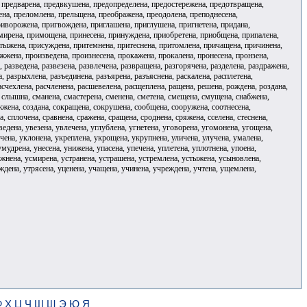
, предварена, предвкушена, предопределена, предостережена, предотвращена,
ена, преломлена, прельщена, преображена, преодолена, преподнесена,
риворожена, пригвождена, приглашена, приглушена, пригнетена, придана,
мирена, примощена, принесена, принуждена, приобретена, приобщена, припалена,
стыжена, присуждена, притемнена, притеснена, притомлена, причащена, причинена,
жена, произведена, произнесена, прокажена, прокалена, пронесена, пронзена,
разведена, развезена, развлечена, развращена, разгорячена, разделена, раздражена,
, разрыхлена, разъединена, разъярена, разъяснена, раскалена, расплетена,
расчехлена, расчленена, расшевелена, расщеплена, ращена, решена, рождена, роздана,
а, слышна, сманена, смастерена, сменена, сметена, смещена, смущена, снабжена,
жжена, создана, сокращена, сокрушена, сообщена, сооружена, соотнесена,
, сплочена, сравнена, сражена, сращена, сроднена, сряжена, сселена, стеснена,
ведена, увезена, увлечена, углублена, угнетена, уговорена, угомонена, угощена,
очена, уклонена, укреплена, укрощена, укрупнена, уличена, улучена, умалена,
дрена, унесена, унижена, упасена, упечена, уплетена, уплотнена, упоена,
ожнена, усмирена, устранена, устрашена, устремлена, устыжена, усыновлена,
уждена, утрясена, уценена, учащена, учинена, учреждена, учтена, ущемлена,
Ф
Х
Ц
Ч
Ш
Щ
Э
Ю
Я