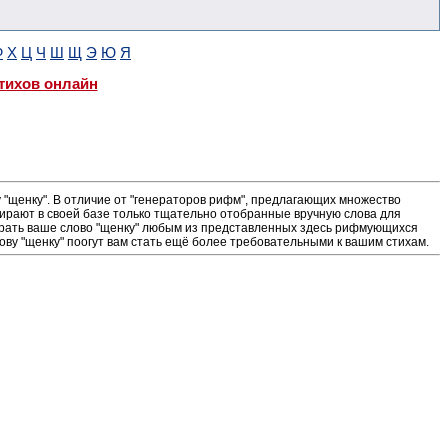
Ф
Х
Ц
Ч
Ш
Щ
Э
Ю
Я
тихов онлайн
"щенку". В отличие от "генераторов рифм", предлагающих множество
ирают в своей базе только тщательно отобранные вручную слова для
ыграть ваше слово "щенку" любым из представленных здесь рифмующихся
ову "щенку" поогут вам стать ещё более требовательными к вашим стихам.