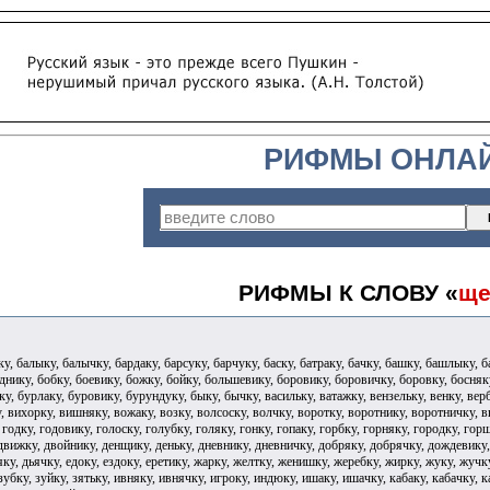
РИФМЫ ОНЛА
РИФМЫ К СЛОВУ «
ще
, балыку, балычку, бардаку, барсуку, барчуку, баску, батраку, бачку, башку, башлыку, б
днику, бобку, боевику, божку, бойку, большевику, боровику, боровичку, боровку, босняку
у, бурлаку, буровику, бурундуку, быку, бычку, васильку, ватажку, вензельку, венку, верб
у, вихорку, вишняку, вожаку, возку, волсоску, волчку, воротку, воротнику, воротничку, 
, годку, годовику, голоску, голубку, голяку, гонку, гопаку, горбку, горняку, городку, го
 движку, двойнику, денщику, деньку, дневнику, дневничку, добряку, добрячку, дождевику
ку, дьячку, едоку, ездоку, еретику, жарку, желтку, женишку, жеребку, жирку, жуку, жучку
 зубку, зуйку, зятьку, ивняку, ивнячку, игроку, индюку, ишаку, ишачку, кабаку, кабачку, 