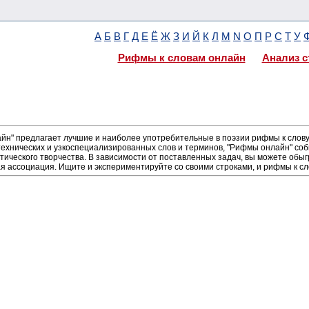
А
Б
В
Г
Д
Е
Ё
Ж
З
И
Й
К
Л
М
N
О
П
Р
С
Т
У
Рифмы к словам онлайн
Анализ с
н" предлагает лучшие и наиболее употребительные в поэзии рифмы к слову 
ехнических и узкоспециализированных слов и терминов, "Рифмы онлайн" соб
тического творчества. В зависимости от поставленных задач, вы можете об
ая ассоциация. Ищите и экспериментируйте со своими строками, и рифмы к сл