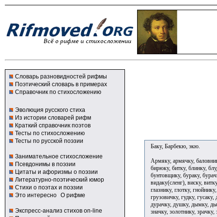
Словарь разновидностей рифмы
Поэтический словарь в примерах
Справочник по стихосложению
Эволюция русского стиха
Из истории словарей рифм
Краткий справочник поэтов
Тесты по стихосложению
Тесты по русской поэзии
Баку, Барбекю, экю.
Занимательное стихосложение
Армяку, армячку, баловнику
Псевдонимы в поэзии
бирюку, битку, блинку, блу
Цитаты и афоризмы о поэзии
бунтовщику, бураку, бурачк
Литературно-поэтический юмор
видаку(сленг), виску, витк
Стихи о поэтах и поэзии
глазнику, глотку, гнойнику
Это интересно
О рифме
грузовичку, гудку, гусаку,
дурачку, душку, дымку, дья
Экспресс-анализ стихов on-line
значку, золотнику, зрачку,