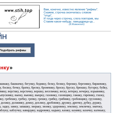
Вам, конечно, известно
явление
"
рифмы
".
Скажем,
строчка
окончилась словом
"
отца
",
И
тогда
через строчку, слога повторив, мы
Ставим какое-нибудь: ламцадрица-ца...
(В.Маяковский)
ЙН
нку
»
ашмаку, башмачку, бегунку, бедняку, белку, беляку, бережку, березняку, биржевику,
, босяку, бочку, братку, брелку, броневику, броску, бруску, брюшку, бугорку, буйку,
няку, верстаку, верстачку, вершку, весельчаку, веску, ветерку, вечерку, взрывнику,
выпускнику, вьюку, вьюнку, вьюрку, газовику, газовщику, гамаку, гиревику, глазку,
ршку, гребешку, гребку, гренку, грешку, грибку, грибнику, гробовщику, грузовику,
, должку, должнику, домку, дохляку, дробовику, дружку, дрючку, дубку, дураку,
, задку, замку, запашку, зверьку, звонку, здоровяку, земляку, землячку, знатоку,
каблуку, каблучку, кавардаку, кадровику, кадыку, казаку, казанку, казачку, калмыку,