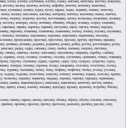
инку, клоку, клочку, клубеньку, клубку, клыку, князьку, кобельку, коготку, кожушку,
, костяку, косяку, косячку, котелку, кофейку, кочетку, кочешку, кошельку,
ку, куманьку, кунаку, курку, куску, ларьку, ледку, леднику, лежаку, лепестку,
у, мазку, мальку, массовику, мастаку, материку, матюку, маховику, маяку, маячку,
олочку, моряку, морячку, мостку, мостовщику, мотку, мотыльку, муженьку, мужику,
ноготку, номерку, носку, ночнику, обиняку, ободку, огоньку, озерку, озорнику,
 пареньку, парику, паричку, парнику, пастушку, пауку, паучку, пеньку, передку,
 пинку, пирожку, плавнику, плавничку, плановику, платку, плевку, плужку, плужнику,
у, помазку, поплавку, порожняку, порошку, портовику, поршеньку, посошку,
ловику, пропускнику, простаку, простачку, прусаку, прутку, прутняку, прыжку,
ешку, репняку, речнику, роднику, родничку, рожку, ройку, ростку, ростовщику, ротку,
рюкзаку, рядку, садку, сапожку, сачку, сватку, свежаку, сверчку, светляку,
ику, синяку, синячку, скачку, сквозняку, сквознячку, скорняку, скребку, слабаку,
, сорняку, соску, сосняку, соснячку, сосунку, соученику, срамнику, ставку, ставнику,
року, стручку, стульчаку, судаку, судачку, судку, суку, сундуку, сундучку, сурку,
невику, тенорку, тепляку, теремку, тесаку, товарняку, толстяку, толстячку, толчку,
пичку, турнику, тыловику, тычку, тюку, тюфяку, тюфячку, тючку, уголку, угольку,
у, ходоку, ходунку, холостяку, хомутку, хомяку, хомячку, хорьку, хохолку, храпку,
ку, челночку, червяку, червячку, чердаку, черенку, черепку, черешку, черновику,
у, чумаку, шажку, шаровику(разг), шашлыку, шашлычку, шепотку, шестку, шинку,
у, щитку, языку, язычку, ямщику, ярку(яр), ярлыку, ярлычку, ястребку. Ваську,
волоку, напеку, нареку, насеку, натолку, облеку, обреку, обсеку, отвлеку, отволоку,
 припеку, пропеку, просеку, протку, протолку, развлеку, распеку, рассеку, секу,