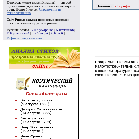
Стихосложение
(версификация) — способ
Показано:
705 рифм
организации звукового состава стихотворной
речи. Подробнее см.
Справочник по
стихосложению
Сайт
Рифмовед.org
полностью посвящён
стихосложению и русской рифме.
Русские поэты:
А.П.Сумароков
|
К.Батюшков
|
Е.Баратынский
|
Ф.Сологуб
|
А.Белый
|
Рифма к слову «звезда»
Программа "Рифмы онлай
малоупотребительных, т
вашего литературно-поэ
слов. Рифма - это мощн