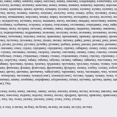
чку, кивку, кийку, кипятку, кирку, кисельку, кишку, кишлаку, кладовщику, клеветнику, кл
колоску, колпаку, колпачку, комельку, комку, коньку, коньяку, коньячку, корешку, корольку
ужку, крымчаку, крюку, крючку, кувырку, кузовку, кулаку, кулачку, кулику, куличку, куль
летку, листку, лозняку, локотку, лопушку, лоскутку, лотку, лошку, лубку, луговику, лужк
мелку, меньшевику, мерзляку, мешку, мирку, мозжечку, молодняку, молоку, молотку, м
 мундштучку, мучнику, мыску, мышьяку, мяску, мяснику, наждаку, налоговику, новичку, 
 особняку, особнячку, островку, остряку, отпускнику, отставнику, очереднику, очку, пайку,
еньку, песку, пестряку, петушку, печнику, пивку, пиджаку, пиджачку, пикнику, пикничку,
ку, подворотничку, подрывнику, позвонку, ползунку, полку, половику, половичку, полчк
тнику, почтовику, пошляку, пояску, правовику, призывнику, примаку, проводнику, промыс
тяку, пустячку, пуховику, пучку, пушку, пятаку, пятачку, райку, рачку, резаку, реку, рем
, русаку, русачку, рухляку, ручейку, ручнику, рыбаку, рывку, рысаку, рыхляку, рычажку, 
 связнику, севку, седоку, середняку, середнячку, серячку, сибиряку, сизяку, силку, силов
, слушку, смельчаку, смешку, сморчку, смычку, снеговику, снежку, совку, соколку, сопляку
стебельку, стежку, стерженьку, стишку, стожку, сторожевику, стояку, стрелку, строевику, ст
у, сюртучку, сяжку, табаку, табачку, табунку, таганку, тайнику, тайничку, текстовику, те
ройнику, тростнику, трояку, троячку, трудовику, трутовику, трухляку, тумаку, тупику, ту
шку, фитильку, флажку, флигельку, фронтовику, фундуку, хиляку, хлебку, хлопку, хоботк
рьку, цветку, цветнику, цветничку, чайку(чаёк), чаровнику, часку, часовщику, чеку, челно
, четвертаку, чистовику, чуваку(сленг), чувачку(сленг), чугунку, чудаку, чужаку, чулк
пеньку, шпику, штабнику, штрафнику, штурмовику, штыку, шутнику, щелчку, щенку, щипк
иг), Оку.
локу, вотку, впеку, завлеку, запеку, засеку, извлеку, испеку, иссеку, истолку, навлеку, на
леку, поволоку, подпеку, подсеку, попеку, посеку, предреку, пресеку, привлеку, приволоку,
, теку, тку, толку, увлеку, уволоку, упеку, усеку, утеку, утолку.
 в соку, в шелку, на боку, на бочку, на веку, на скаку, на суку, на току.