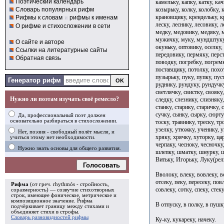
Поэтический календарь
камельку, капку, катку, ка
козырьку, колку, колобку, 
Словарь популярных рифм
крановщику, крендельку, кр
Рифмы к словам
и
рифмы к именам
леску, леснику, лесовику, 
О рифме и стихосложении в сети
медку, медовику, медяку, 
мужичку, муку, мундштуку,
О сайте и авторе
окуньку, оптовику, оселку,
Ссылки на литературные сайты
передовику, пермяку, перст
Обратная связь
поводку, погребку, погрем
поставщику, потолку, похо
пузырьку, пуку, пупку, пус
Генератор рифм
руднику, рундуку, рундучку
светлячку, свистку, свояку,
Нужно ли поэтам изучать своё ремесло?
следку, слезнику, слизняку
станку, старику, старичку, 
сучку, сынку, сырку, сюртук
Да, профессиональный поэт должен
основательно разбираться в стихосложении.
тоску, травнику, треску, т
узелку, утюжку, ученику, у
Нет, поэзия - свободный полёт мысли, и
хряку, хрячку, хуторку, ца
учиться этому нет необходимости.
черпаку, чесноку, чесночку
Нужно знать основы для общего развития.
шлепку, шматку, шнурку, ш
Витьку, Игорьку, Луку(рел
Голосовать
Вволоку, влеку, вовлеку, во
отсеку, пеку, пересеку, пов
Рифма
(от греч. rhythmós - стройность,
совлеку, сотку, спеку, стеку
соразмерность) — созвучие стихотворных
строк, имеющее фоническое, метрическое и
композиционное значение.
Рифма
В отпуску, в полку, в пушку,
подчёркивает границу между стихами и
объединяет стихи в
строфы
.
Словарь разновидностей рифмы
Ку-ку, кукареку, начеку.