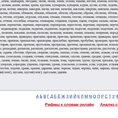
, зачни, зашвырни, звездани, звени, звони, зевни, зелени, извини, изгони, измени, изогни
 кольни, копни, копни, крени, крутани, кувыркни, кувырни, курни, кусни, кутни, ледени,
гни, мотни, наверни, наводни, нагни, нагони, назвони, наклони, накрени, намекни, намн
звони, облизни, обмакни, обмани, обмахни, обогни, обремени, оброни, обслюни, обтяни, 
и, отгони, отграни, отдохни, отклони, отмани, отмени, отогни, отомкни, отпихни, отплесн
и, оттяни, отхлебни, отшагни, отшвырни, отщипни, охрани, оцени, очерни, пальни, пасни,
ени, переметни, перемни, переоцени, перепорхни, перестегни, перетяни, перецени, перече
, подковырни, подмани, подмени, подмигни, подморгни, подогни, подомни, подоткни, под
, позвони, покачни, полони, полосни, полыхни, помани, помни, помяни, попрекни, породн
они, премини, приверни, пригляни, пригни, пригони, прикачни, приклони, прикорни, при
тесни, притяни, прихвастни, прихворни, прихлебни, причини, пробубни, проверни, прогн
тирни, простони, проткни, протолкни, протряхни, протяни, прошмыгни, проясни, психони(
, разъедини, разъясни, распахни, расплесни, распни, распространи, распугни, расстегни, р
и, садани, сболтни, сбрехни, сверкни, сверни, свихни, сгони, семени, сигани, скакни, скл
ни, соскользни, сохрани, сочини, спекульни, спихни, спугни, сравни, сродни, срони, срыгн
, сыпни, темни, тисни, ткни, толкани, толкни, тони, тормозни, труни, трухни, тряхани, т
упорхни, упраздни, упрекни, упрочни, урони, ускользни, усложни, усни, усредни, устрани
хлестни, хорони, храни, храпни, царапни, цени, черкни, черни, черпни, чини, чиркни, ч
(сленг), шугани, шугни(сленг), щегольни, щипни.
А
Б
В
Г
Д
Е
Ё
Ж
З
И
Й
К
Л
М
N
О
П
Р
С
Т
У
Рифмы к словам онлайн
Анализ с