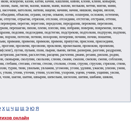
, икни, искорени, казни, катни, качни, кашляни, кивни, клони, кляни, ковырни,
 лизни, льни, лягни, мазни, макни, мани, махни, мелькни, метни, мигни, мини,
и, насочини, натолкни, натяни, нацени, начини, начни, нишкни, нырни, нюхни,
объедини, объясни, ограни, окуни, опьяни, осени, оскверни, осложни, остепени,
и, отпугни, отрыгни, отряхни, отслони, отсоедини, отстегни, отстрани, оттени,
 переверни, перегни, перегони, передохни, передразни, пережени, перезвони,
ркни, перешагни, пихни, плени, плесни, пни, побрани, поверни, повремени, погни,
разни, подсини, подсоедини, подстегни, подстрекни, подтолкни, подтруни, подтяни,
и, порхни, потесни, потяни, похорони, почерпни, почини, почни, пошатни,
льни, примани, примени, примкни, примни, припугни, прислони, присоедини,
и, прогони, прозвени, прозвони, прокляни, промелькни, промокни, пропихни,
сленг), пугни, пульни, пхни, пырни, пьяни, пятни, разверни, разгони, раздразни,
астряхни, растяни, расхлестни, расцени, расчлени, рвани, резани, рискни, родни,
они, сковырни, сколупни, скользни, слюни, смани, смахни, смекни, смени, соблазни,
и, стебани, стегани, стегни, стесни, столкни, стони, струни, струхни, стряхни, стяни,
ряхни, турни, тяни, увильни, увлажни, угомони, угони, удлини, ужасни, улизни, умни,
, уткни, утони, уточни, утяни, ухлестни, ухорони, уцени, учини, ущипни, уясни,
ихни, чхни, шагни, шатни, швырни, шевельни, шелохни, шепни, шибани, шикни,
Ф
Х
Ц
Ч
Ш
Щ
Э
Ю
Я
тихов онлайн