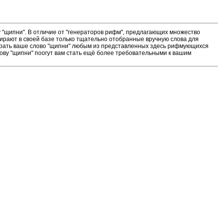
"щипни". В отличие от "генераторов рифм", предлагающих множество
ирают в своей базе только тщательно отобранные вручную слова для
ыграть ваше слово "щипни" любым из представленных здесь рифмующихся
лову "щипни" поогут вам стать ещё более требовательными к вашим