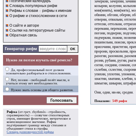
Поэтический календарь
зачеркни, зачерпни, зачини
козырни, колупни, колыхни,
Словарь популярных рифм
мни(мнить), мни(мять), мор
Рифмы к словам
и
рифмы к именам
обвини, обгони, оберни, об
О рифме и стихосложении в сети
отверни, отвильни, отглотн
оттесни, оттолкни, оттряхн
О сайте и авторе
перемани, перемахни, перем
Ссылки на литературные сайты
погони, подверни, подгони
Обратная связь
подчеркни, пожни, позвени
пошевельни, поясни, прекл
присочини, пристегни, при
Генератор рифм
пророни, проскользни, прос
разогни, разомкни, разомни
Нужно ли поэтам изучать своё ремесло?
розни, рубани, ругни, рыгн
согни, соедини, сомкни, сом
схлебни, схлестни, схорони
Да, профессиональный поэт должен
основательно разбираться в стихосложении.
упихни, уплотни, упомяни, 
хвастни, хватани, хлебни, 
Нет, поэзия - свободный полёт мысли, и
шмыгни, шнырни, штрафани
учиться этому нет необходимости.
Нужно знать основы для общего развития.
Они, одни, ни-ни, сродни.
Голосовать
Показано:
549 рифм
Рифма
(от греч. rhythmós - стройность,
соразмерность) — созвучие стихотворных
строк, имеющее фоническое, метрическое и
композиционное значение.
Рифма
подчёркивает границу между стихами и
объединяет стихи в
строфы
.
Словарь разновидностей рифмы