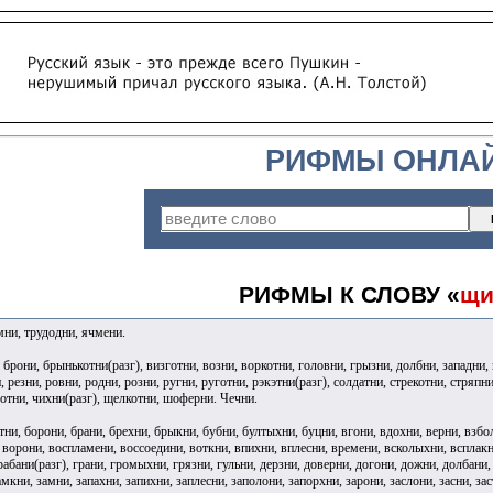
РИФМЫ ОНЛА
РИФМЫ К СЛОВУ «
щи
мни, трудодни, ячмени.
 брони, брынькотни(разг), визготни, возни, воркотни, головни, грызни, долбни, западни
 резни, ровни, родни, розни, ругни, руготни, рэкэтни(разг), солдатни, стрекотни, стряпни
хотни, чихни(разг), щелкотни, шоферни. Чечни.
тни, борони, брани, брехни, брыкни, бубни, бултыхни, буцни, вгони, вдохни, верни, взбо
 ворони, воспламени, воссоедини, воткни, впихни, вплесни, времени, всколыхни, всплакн
грабани(разг), грани, громыхни, грязни, гульни, дерзни, доверни, догони, дожни, долбани,
мкни, замни, запахни, запихни, заплесни, заполони, запорхни, зарони, заслони, засни, зас