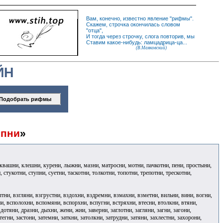
Вам, конечно, известно
явление
"
рифмы
".
Скажем,
строчка
окончилась словом
"
отца
",
И
тогда
через строчку, слога повторив, мы
Ставим какое-нибудь: ламцадрица-ца...
(В.Маяковский)
ЙН
пни
»
, квашни, клешни, курени, лыжни, мазни, матросни, мотни, пачкотни, пени, простыни,
, стукотни, ступни, суетни, таскотни, толкотни, топотни, трепотни, трескотни,
лтни, взгляни, взгрустни, вздохни, вздремни, взмахни, взметни, вильни, вини, вогни,
и, всполохни, вспомяни, вспорхни, вспугни, встряхни, втесни, втолкни, втяни,
 дотяни, дразни, дыхни, жени, жни, заверни, заглотни, загляни, загни, загони,
тегни, застони, затемни, заткни, затолкни, затрудни, затяни, захлестни, захорони,