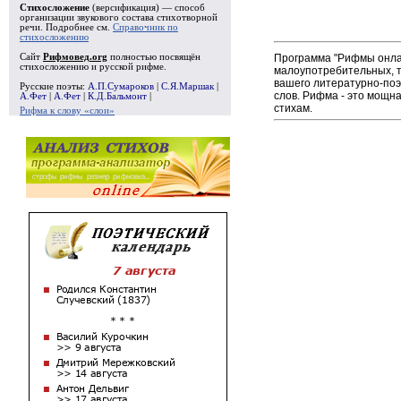
Стихосложение
(версификация) — способ
организации звукового состава стихотворной
речи. Подробнее см.
Справочник по
стихосложению
Программа "Рифмы онлай
Сайт
Рифмовед.org
полностью посвящён
стихосложению и русской рифме.
малоупотребительных, т
вашего литературно-поэ
Русские поэты:
А.П.Сумароков
|
С.Я.Маршак
|
слов. Рифма - это мощн
А.Фет
|
А.Фет
|
К.Д.Бальмонт
|
стихам.
Рифма к слову «слои»