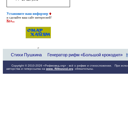
Установите наш информер
и сделайте ваш сайт интересней!
Код...
Стихи Пушкина
Генератор рифм «Большой крокодил»
Copyright © 2010-2026 «Рифмовед.org» - всё о рифме и стихосложении. При испол
авторства и гиперссылка на
www. Rifmoved.org
обязательны.