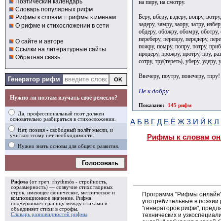
Поэтический календарь
на пиру, на смотру.
Словарь популярных рифм
Беру, вберу, вздеру, вопру, вотру,
Рифмы к словам
и
рифмы к именам
задеру, замру, заору, затру, избер
О рифме и стихосложении в сети
обдеру, обожру, обомру, оботру, 
переберу, перевру, передеру, пер
О сайте и авторе
пожру, помру, попру, потру, приб
Ссылки на литературные сайты
продеру, прожру, протру, пру, раз
Обратная связь
сотру, тру(тереть), уберу, удеру, 
Ввечеру, поутру, повечеру, тпру!
Генератор рифм
Не к добру.
Нужно ли поэтам изучать своё ремесло?
Показано:
145 рифм
Да, профессиональный поэт должен
основательно разбираться в стихосложении.
А
Б
В
Г
Д
Е
Ё
Ж
З
И
Й
К
Л
Нет, поэзия - свободный полёт мысли, и
учиться этому нет необходимости.
Рифмы к словам он
Нужно знать основы для общего развития.
Голосовать
Рифма
(от греч. rhythmós - стройность,
соразмерность) — созвучие стихотворных
строк, имеющее фоническое, метрическое и
Программа "Рифмы онлайн"
композиционное значение.
Рифма
употребительные в поэзии р
подчёркивает границу между стихами и
"генераторов рифм", пред
объединяет стихи в
строфы
.
технических и узкоспециал
Словарь разновидностей рифмы