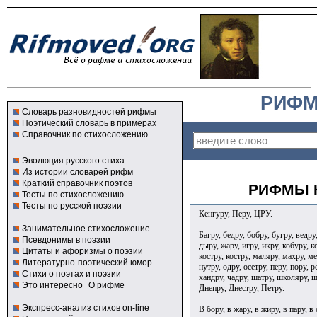
РИФМ
Словарь разновидностей рифмы
Поэтический словарь в примерах
Справочник по стихосложению
Эволюция русского стиха
Из истории словарей рифм
Краткий справочник поэтов
РИФМЫ К
Тесты по стихосложению
Тесты по русской поэзии
Кенгуру, Перу, ЦРУ.
Занимательное стихосложение
Багру, бедру, бобру, бугру, ведру
Псевдонимы в поэзии
дыру, жару, игру, икру, кобуру, к
Цитаты и афоризмы о поэзии
костру, костру, маляру, махру, 
Литературно-поэтический юмор
нутру, одру, осетру, перу, пору, р
Стихи о поэтах и поэзии
хандру, чадру, шатру, школяру, 
Это интересно
О рифме
Днепру, Днестру, Петру.
Экспресс-анализ стихов on-line
В бору, в жару, в жиру, в пару, в 