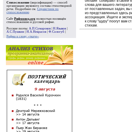
онлайн" собирают в своей 
Стихосложение
(версификация) — способ
слова для вашего литерату
организации звукового состава стихотворной
от поставленных задач, вы
речи. Подробнее см.
Справочник по
стихосложению
из представленных здесь 
ассоциация. Ищите и экспе
Сайт
Рифмовед.org
полностью посвящён
к слову "щуру" поогут вам 
стихосложению и русской рифме.
стихам.
Русские поэты:
А.П.Сумароков
|
Н.Языков
|
А.С.Пушкин
|
Н.А.Некрасов
|
Ф.Сологуб
|
Рифма к слову «ткаче»