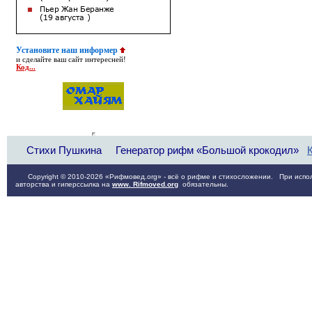
Установите наш информер
и сделайте ваш сайт интересней!
Код...
Стихи Пушкина
Генератор рифм «Большой крокодил»
Copyright © 2010-2026 «Рифмовед.org» - всё о рифме и стихосложении. При испол
авторства и гиперссылка на
www. Rifmoved.org
обязательны.