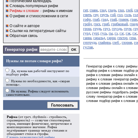
Поэтический календарь
Словарь популярных рифм
гит
,
главк
,
глад
,
гладь
,
глаз
,
глей
,
гл
Рифмы к словам
и
рифмы к именам
гнить
,
гну
,
гнуть
,
гой
,
гол
,
голь
,
го
О рифме и стихосложении в сети
гофр
,
граб
,
град
,
грай
,
грамм
,
гран
грейд
,
грех
,
гриб
,
грибковый
,
грид
О сайте и авторе
грош
,
грудь
,
груз
,
груздь
,
грум
,
гр
Ссылки на литературные сайты
гурд
,
гурт
,
гусь
,
гы
,
гэ
,
гэг
,
гэк
,
гэс
Обратная связь
ганна
,
гаральд
,
гарри
,
гектор
,
гена
,
гертруда
,
глафира
,
глеб
,
глория
,
го
густав
,
Генератор рифм
Нужны ли поэтам словари рифм?
Генератор рифм к слову
рифмы 
подбор рифм к словам
подбор 
Да, нужны как рабочий инструмент по
подбору рифм.
рифм к словам
рифмы онлайн к
рифму к словам
генератор риф
Нужны по необходимости, как «скорая
рифм к словам
рифма онлайн
п
помощь».
словам
рифмы онлайн к словам
Не нужны. Рифмы следует вспоминать
русские рифмы
подобрать риф
самостоятельно.
слову
генератор рифм к словам
словам
подбор рифм к словам
Голосовать
Рифма
(от греч. rhythmós - стройность,
соразмерность) — созвучие стихотворных
строк, имеющее фоническое, метрическое и
композиционное значение.
Рифма
подчёркивает границу между стихами и
объединяет стихи в
строфы
.
Словарь разновидностей рифмы