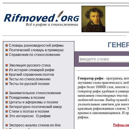
ГЕНЕ
Словарь разновидностей рифмы
Поэтический словарь в примерах
Справочник по стихосложению
Эволюция русского стиха
Из истории словарей рифм
Краткий справочник поэтов
Генератор рифм
- программа, кот
Тесты по стихосложению
звучанию слова практически к люб
Тесты по русской поэзии
рифм более 160000 слов, многие с
генератор рифм удобным и универ
Занимательное стихосложение
написанием стихотворных текстов.
Псевдонимы в поэзии
любителей поэзии. Выбор нужной 
Цитаты и афоризмы о поэзии
увлекательным занятием для мног
Литературно-поэтический юмор
красивым рифмованным словом. У
Стихи о поэтах и поэзии
яркими и замоминающимися. И про
Это интересно
О рифме
рифмы.
Рифмы он
Экспресс-анализ стихов on-line