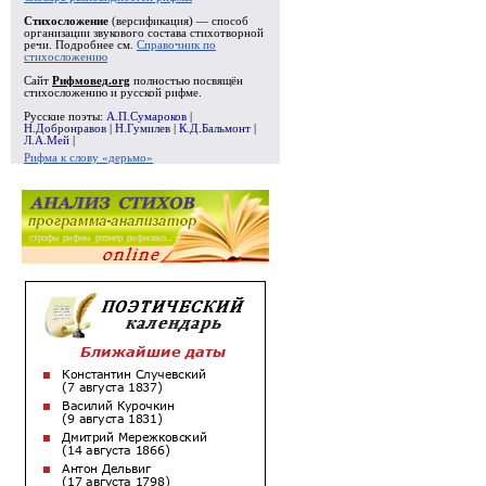
Стихосложение
(версификация) — способ
организации звукового состава стихотворной
речи. Подробнее см.
Справочник по
стихосложению
Сайт
Рифмовед.org
полностью посвящён
стихосложению и русской рифме.
Русские поэты:
А.П.Сумароков
|
Н.Добронравов
|
Н.Гумилев
|
К.Д.Бальмонт
|
Л.А.Мей
|
Рифма к слову «дерьмо»