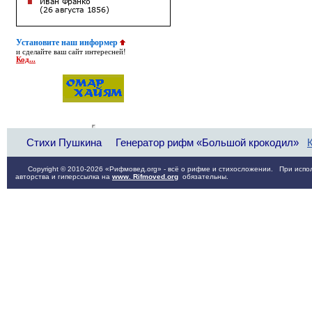
Установите наш информер
и сделайте ваш сайт интересней!
Код...
Стихи Пушкина
Генератор рифм «Большой крокодил»
Copyright © 2010-2026 «Рифмовед.org» - всё о рифме и стихосложении. При испол
авторства и гиперссылка на
www. Rifmoved.org
обязательны.