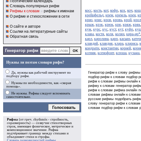
Поэтический календарь
Словарь популярных рифм
косс
,
кость
,
кот
,
кофр
,
кох
,
коч
,
кош
Рифмы к словам
и
рифмы к именам
крейцфельд
,
крем
,
кремль
,
крен
,
к
О рифме и стихосложении в сети
крио
,
крис
,
кров
,
кровь
,
крой
,
крол
крыж
,
крэк
,
крюк
,
кря
,
кряж
,
кряк
О сайте и авторе
кум
,
курс
,
кус
,
куст
,
кут
,
куфр
,
ку
Ссылки на литературные сайты
клава
,
костя
,
коля
,
колян
,
кира-ир*
Обратная связь
карл
,
каролина
,
карп
,
касьян
,
катер
клавдий
,
клавдия
,
клара
,
клариса
,
кондрати
,
константин
,
корней
,
корн
Генератор рифм
ксения
,
ксенофонт
,
ксюша
,
кузьма
Нужны ли поэтам словари рифм?
Генератор рифм к слову
рифмы 
Да, нужны как рабочий инструмент по
подбору рифм.
подбор рифм к словам
подбор 
рифм к словам
рифмы онлайн к
Нужны по необходимости, как «скорая
рифму к словам
генератор риф
помощь».
рифм к словам
рифма онлайн
п
Не нужны. Рифмы следует вспоминать
словам
рифмы онлайн к словам
самостоятельно.
русские рифмы
подобрать риф
слову
генератор рифм к словам
Голосовать
словам
подбор рифм к словам
Рифма
(от греч. rhythmós - стройность,
соразмерность) — созвучие стихотворных
строк, имеющее фоническое, метрическое и
композиционное значение.
Рифма
подчёркивает границу между стихами и
объединяет стихи в
строфы
.
Словарь разновидностей рифмы