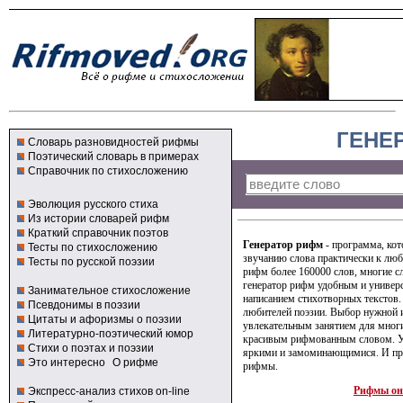
ГЕНЕ
Словарь разновидностей рифмы
Поэтический словарь в примерах
Справочник по стихосложению
Эволюция русского стиха
Из истории словарей рифм
Краткий справочник поэтов
Генератор рифм
- программа, кот
Тесты по стихосложению
звучанию слова практически к люб
Тесты по русской поэзии
рифм более 160000 слов, многие с
генератор рифм удобным и универ
Занимательное стихосложение
написанием стихотворных текстов.
Псевдонимы в поэзии
любителей поэзии. Выбор нужной 
Цитаты и афоризмы о поэзии
увлекательным занятием для мног
Литературно-поэтический юмор
красивым рифмованным словом. У
Стихи о поэтах и поэзии
яркими и замоминающимися. И про
Это интересно
О рифме
рифмы.
Рифмы он
Экспресс-анализ стихов on-line