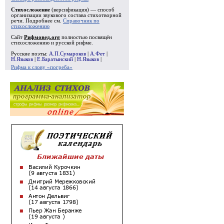
Стихосложение
(версификация) — способ
организации звукового состава стихотворной
речи. Подробнее см.
Справочник по
стихосложению
Сайт
Рифмовед.org
полностью посвящён
стихосложению и русской рифме.
Русские поэты:
А.П.Сумароков
|
А.Фет
|
Н.Языков
|
Е.Баратынский
|
Н.Языков
|
Рифма к слову «погреба»