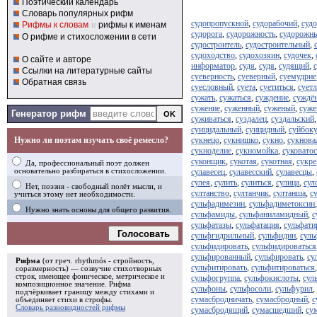
Поэтический календарь
Словарь популярных рифм
судопропускной
,
судорабочий
,
суд
Рифмы к словам
и
рифмы к именам
судорога
,
судорожность
,
судорожн
О рифме и стихосложении в сети
судостроитель
,
судостроительный
,
судоходство
,
судохозяин
,
судочек
,
О сайте и авторе
информатор
,
судя
,
судя
,
судящий
,
Ссылки на литературные сайты
суеверность
,
суеверный
,
суемудрие
Обратная связь
суесловный
,
суета
,
суетиться
,
сует
сужать
,
сужаться
,
суждение
,
суждё
сужение
,
суженный
,
суженый
,
суже
Генератор рифм
суживаться
,
суздалец
,
суздальский
суицидальный
,
суицидный
,
суйбоку
Нужно ли поэтам изучать своё ремесло?
сукнецо
,
сукнишко
,
сукно
,
сукнова
сукноделие
,
сукномойка
,
суковатос
суконщик
,
сукотая
,
сукотная
,
сукре
Да, профессиональный поэт должен
основательно разбираться в стихосложении.
сулавесец
,
сулавесский
,
сулавесцы
,
сулея
,
сулить
,
сулиться
,
сулица
,
сул
Нет, поэзия - свободный полёт мысли, и
султанство
,
султанчик
,
султанша
,
с
учиться этому нет необходимости.
сульфадимезин
,
сульфадиметоксин
Нужно знать основы для общего развития.
сульфамиды
,
сульфаниламидный
,
с
сульфатазы
,
сульфатация
,
сульфати
Голосовать
сульфгидрильный
,
сульфидин
,
суль
сульфидировать
,
сульфидироваться
сульфированный
,
сульфировать
,
су
Рифма
(от греч. rhythmós - стройность,
сульфитировать
,
сульфитироваться
соразмерность) — созвучие стихотворных
строк, имеющее фоническое, метрическое и
сульфогруппа
,
сульфокислоты
,
сул
композиционное значение.
Рифма
сульфоны
,
сульфосоли
,
сульфурил
,
подчёркивает границу между стихами и
сумасбродничать
,
сумасбродный
,
с
объединяет стихи в
строфы
.
Словарь разновидностей рифмы
сумасбродящий
,
сумасшедший
,
су