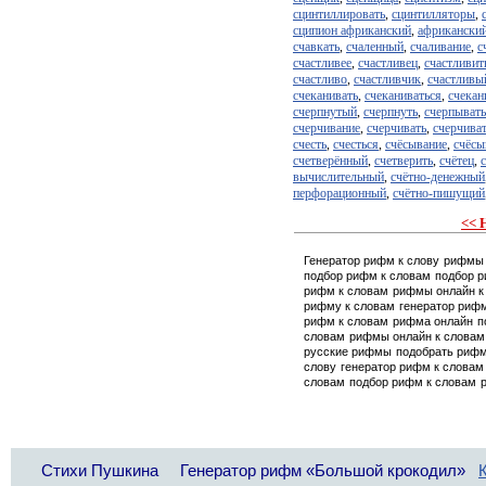
сцинтиллировать
,
сцинтилляторы
,
сципион африканский
,
африкански
счавкать
,
счаленный
,
счаливание
,
с
счастливее
,
счастливец
,
счастливит
счастливо
,
счастливчик
,
счастливы
счеканивать
,
счеканиваться
,
счекан
счерпнутый
,
счерпнуть
,
счерпывать
счерчивание
,
счерчивать
,
счерчива
счесть
,
счесться
,
счёсывание
,
счёсы
счетверённый
,
счетверить
,
счётец
,
вычислительный
,
счётно-денежный
перфорационный
,
счётно-пишущий
<< 
Генератор рифм к слову
рифмы 
подбор рифм к словам
подбор 
рифм к словам
рифмы онлайн к
рифму к словам
генератор риф
рифм к словам
рифма онлайн
п
словам
рифмы онлайн к словам
русские рифмы
подобрать риф
слову
генератор рифм к словам
словам
подбор рифм к словам
Стихи Пушкина
Генератор рифм «Большой крокодил»