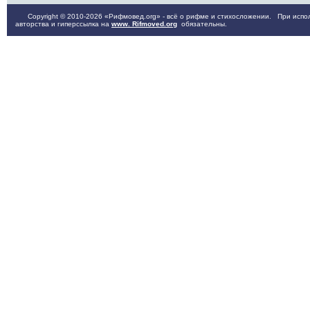
Copyright © 2010-2026 «Рифмовед.org» - всё о рифме и стихосложении. При испол
авторства и гиперссылка на
www. Rifmoved.org
обязательны.