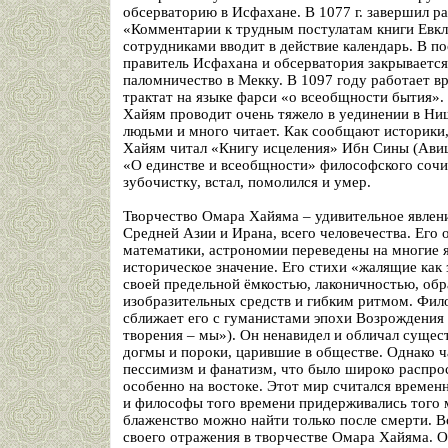
обсерваторию в Исфахане. В 1077 г. завершил р
«Комментарии к трудным постулатам книги Евкли
сотрудниками вводит в действие календарь. В по
правитель Исфахана и обсерватория закрываетс
паломничество в Мекку. В 1097 году работает в
трактат на языке фарси «о всеобщности бытия».
Хайям проводит очень тяжело в уединении в Ни
людьми и много читает. Как сообщают историки
Хайям читал «Книгу исцеления» Ибн Сины (Авиц
«О единстве и всеобщности» философского сочи
зубочистку, встал, помолился и умер.
Творчество Омара Хайяма – удивительное явлени
Средней Азии и Ирана, всего человечества. Его 
математики, астрономии переведены на многие 
историческое значение. Его стихи «жалящие как
своей предельной ёмкостью, лаконичностью, обр
изобразительных средств и гибким ритмом. Фи
сближает его с гуманистами эпохи Возрождения
творения – мы»). Он ненавидел и обличал суще
догмы и пороки, царившие в обществе. Однако ч
пессимизм и фанатизм, что было широко распрос
особенно на востоке. Этот мир считался време
и философы того времени придерживались того 
блаженство можно найти только после смерти. Вс
своего отражения в творчестве Омара Хайяма. О