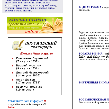
поэт-песенник
,
античный стих
,
анализ
стихотворного текста
,
литературный юмор
,
БЕДНАЯ РИФМА
- нед
учебник стихосложения
,
генератор рифм
,
ассонанс.
рифма к слову
,
поэзия
...
Бедными принято считать
своей незатейливости - 
знать - играть - писать
слов):
гадание - желание 
Крайне бедными считаю
Как ни парадоксально, но
ды
шать
- ме
шать
, хо
те
БОГАТАЯ РИФМА
- риф
Раб
- а
раб
,
буду
- поза
бу
до
рога
,
тяти
- ди
тяти
..
ВНУТРЕННЯЯ РИФМ
ВОСЬМИСЛОЖНАЯ Р
Установите наш информер
В поэтической практике 
и сделайте ваш сайт интересней!
Код...