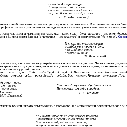
Я сегодня до зари вст
ану
,
По широкому пройду п
олю
.
Что-то с памятью моей ст
ало
Всё, что было не со мной, п
омню
.
(Р. Рождественский)
овная и наиболее многочисленная группа рифм в русском языке. Все рифмы делятся на базо
 рифмы – рифмы с ударением на последнем звуке в слове (
ружь
ё
- мо
ё
, меч
та
– суе
та
, ок
н
с послеударными звуками или слогами:
мех – смех, поле – доля, трактор – реактор, бурны
уют оба типа рифм: базовая "
от
е
чества - челов
е
чества
" и окончательная "
бо
ю
-по
ю
".
Класс
И я, как весну челов
ечества
,
рождённую в трудах и бо
ю
,
пою моё от
ечество
,
республику мо
ю
!
(В. Маяковский)
 связка слов, наиболее часто употребляемая в поэтической практике. Часто к таким рифма
то крайне малого рифмословарного запаса у таких слов и, в то же время, их незаменимой с
ользование в русской поэзии.
 Ночь – дочь – прочь. Тебя – любя. Трудный – чудный. Поздравляю – желаю. Радость - мла
 Слёзы – морозы – грёзы - розы. Борьба – судьба. Век – человек. Чувство - искусство. Ночи
де моём - ночь.
Старинный звук меня обрадовал и вновь
 иду - прочь
Пою мечты, природу и любовь.
жена, дочь, -
но: ночь.
(А.С. Пушкин)
(М.И. Цветаева)
мятных времён широко обыгрывались в фольклоре. В русской поэзии появились на заре её ра
Дом благий пущает до себя всякаго человека
и исполняет благостыню до скончания века.
Вина всяким добродетелям - любовь,
не проливает бо ся от нея никогда кровь...