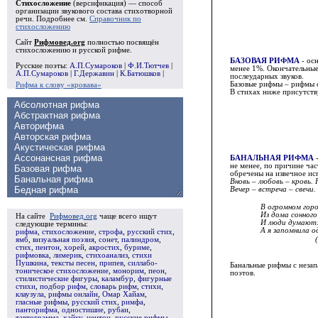
Стихосложение
(версификация) — способ
организации звукового состава стихотворной
речи. Подробнее см.
Справочник по
стихосложению
Сайт
Рифмовед.org
полностью посвящён
стихосложению и русской рифме.
БАЗОВАЯ РИФМА
- осн
Русские поэты:
А.П.Сумароков
|
Ф.И.Тютчев
|
менее 1%. Окончательные
А.П.Сумароков
|
Г.Державин
|
К.Батюшков
|
послеударных звуков.
Базовые рифмы – рифмы 
Рифма к слову «кровава»
В стихах ниже присутств
БАНАЛЬНАЯ РИФМА
-
не менее, по причине час
обречены на извечное исп
Вновь – любовь – кровь.
Вечер – встреча – свечи.
В огромном горо
Из дома сонного
На сайте
Рифмовед.org
чаще всего ищут
И люди думают: 
следующие термины:
А я запомнила од
рифма
,
стихосложение
,
строфа
,
русский стих
,
ямб
,
визуальная поэзия
,
сонет
,
палиндром
,
стих
,
пентон
,
хорей
,
акростих
,
буриме
,
рифмовка
,
лимерик
,
стихоанализ
,
стихи
Пушкина
,
тексты песен
,
припев
,
силлабо-
Банальные рифмы с незапа
тоническое стихосложение
,
монорим
,
пеон
,
поэтов.
стилистические фигуры
,
каламбур
,
фигурные
стихи
,
подбор рифм
,
словарь рифм
,
стихи
,
клаузула
,
рифмы онлайн
,
Омар Хайам
,
гласные рифмы
,
русский стих
,
римфа
,
панторифма
,
одностишие
,
рубаи
,
тавтограмма
,
хайку
,
центон
,
русские рифмы
,