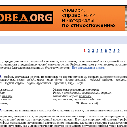
1
2
3
4
5
6
7
8
9
ор, традиционно используемый в поэзии и, как правило, расположенный и ожидаемый на ко
конченности определённых частей стихотворения.
Рифмы
помогают ритмическому восприят
искусства благодаря изысканному благозвучию слов.
Все определения рифмы
А
- рифма, состоящая из слов, идентичных по своему звуковому составу, за исключением пр
 зав
я
ленный, обр
о
к- обр
ё
к, м
ы
ло - м
и
ло, бл
у
за - бл
ю
за, т
о
мный – т
ё
мный, заб
ы
ть – заб
и
ть,
ен - т
ё
мен, сл
ы
ть - сл
и
ть, в
ы
селится - в
и
селица, кл
о
н - кл
ё
н..
бы
пальцы
,
Уважаемые товарищи
потомки
!
дак,
Роясь в сегодняшнем окаменевшем дерьме,
на
пяльцы
,
наших дней изучая
потёмки
,
я никак.
вы, возможно, спросите и обо мне.
ушкин)
(В. Маяковский)
А
- рифма, не привязанная к какому-либо конкретному стиху; рифмованные слова сами по се
ая рифма; созвучие слов, непреднамеренно вставленное автором в текст или литературное 
азговорной речи, так и литературной прозе и поэзии. В стихах с привычной конечной рифм
рифмы, сознательно вставленной автором в произведение, случайное созвучие рождается ст
жно встретить как у древнегреческих поэтов, не знавших регулярной рифмы, так и в класси