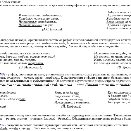
в белых стихах.
лимых – непостижимых
» и «
весна – нужна
» - авторифмы, отсутствие которых не отразилос
Недаром наши с
Я знал красавиц недоступных,
Поругивали мокр
Холодных, чистых как зима,
Холодную весну.
Неумолимых
, неподкупных,
Весна
нужна
кре
Непостижимых
для ума.
И ранняя и друж
А тут - хоть вол
(А.С. Пушкин)
 авторская находка; оригинальная составная рифма с использованием нестандартных сочетан
инственной в своём роде:
исповедь - избы ведь, большевиков - больше веков, жизнь с кого - 
ётчики, та ли я - талия, почему ж бы - службы, бьют об двери лбы - не поверил бы ...
спода поэты, неужели не наскучили
Миллионы, миллиарды, чи
жи, дворцы, любовь, сирени
куст вам?
Не версты, не мили, солн
ли такие, как вы, творцы –
Наши мечты и мысли, жа
е плевать на всякое
искусство.
Не докинул никто их до з
(В. Маяковский)
(В. Брюс
ФМА
- рифма, состоящая из слов, ритмические окончания которых различны по написанию, 
тся
, сущест
во
– ниче
го
, сн
ова
- млад
ого
...
К акустическим рифмам относится большинство р
ятся на
объективные
и
субъективные
. Объективные акустические рифмы строго подчинен
м
од
, п
оп
- л
об
, л
окти
- к
огти
, р
ад
- р
яд
, н
ас
–
раз
...
Также:
Д
етский
– нем
ецкий
, кол
оться
 так д
ушно
!
Как призрачно 
Вещи и люди н
ас
мне». -
А дальше что? А
окружают. И те,
й?» - «Мне ск
учно
,
Забудет тело им
и эти терзают гл
аз
.
…
Не существо, а
Лучше жить в темноте.
кин)
(Й. Бродский)
ие рифмы - созвучия слов, основанные сугубо на индивидуальном восприятии. Такие рифм
и – раним, сласти – счастье, длинный - дивный...
Объективные акустические рифмы в больш
МА
- созвучие в словах гласных звуков при полном или частичном несовпадении согласных.
ебедь
, звез
да
- тра
ва
... Людская молва, что морская волна.