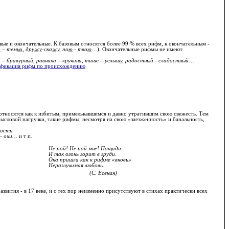
вые и окончательные. К базовым относятся более 99 % всех рифм, к окончательным -
о
– тем
но
, дру
жу
-ска
жу
, по
ю
- тво
ю
…). Окончательные рифмы не имеют
й – бравурный, равнина – кручина, тише – услышу, радостный - сладостный
…
ификация рифм по происхождению
м относятся как к избитым, примелькавшимся и давно утратившим свою свежесть. Тем
мысловой нагрузки, такие рифмы, несмотря на свою «заезженность» и банальность,
дость.
 – очи…
и т п.
Не пой! Не пой мне! Пощади.
И так огонь горит в груди.
Она пришла как к рифме «вновь»
Неразлучимая любовь.
(С. Есенин)
звития - в 17 веке, и с тех пор неизменно присутствуют в стихах практически всех