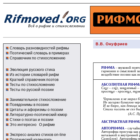
В.В. Онуфриев
Словарь разновидностей рифмы
Поэтический словарь в примерах
Справочник по стихосложению
РИФМА
- звуковой повт
Эволюция русского стиха
гармонии и смысловой за
Из истории словарей рифм
воздействие поэзии как 
Краткий справочник поэтов
Тесты по стихосложению
АБСОЛЮТНАЯ РИФМ
Сл
о
г – сл
ё
г, зав
а
ленный –
Тесты по русской поэзии
прост
ы
л - прост
и
л, т
о
м
Чернилами я не марал 
Занимательное стихосложение
Не засорял бумагою чер
Псевдонимы в поэзии
И за бюро, как девица 
Цитаты и афоризмы о поэзии
Стихи писать не сел бы 
(А.С. П
Литературно-поэтический юмор
Стихи о поэтах и поэзии
АБСТРАКТНАЯ РИФМ
Это интересно
О рифме
АВТОРИФМА
- случайн
Авторифма присуща как р
Экспресс-анализ стихов on-line
начальной и внутренней 
Самойлов)
. Авторифмы мо
Поэтический календарь