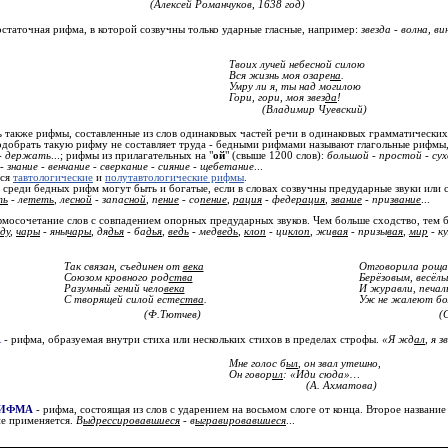
(Алексей Романчуков, 1638 год)
остаточная рифма, в которой созвучны только ударные гласные, например:
звезда - волна, ви
Твоих лучей небесной силою
Вся жизнь моя озаре
на
.
Умру ли я, ты над могилою
Гори, гори, моя звез
да
!
(Владимир Чуевский)
 также рифмы, составленные из слов одинаковых частей речи в одинаковых грамматических 
подобрать такую рифму не составляет труда - бедными рифмами называют глагольные рифмы, 
 - держать
...; рифмы из прилагательных на "
ой
" (свыше 1200 слов):
большой - простой - сухо
- знание - венчание - сверкание - сияние - щебетание
...
тся
тавтологические
и
полутавтологические рифмы
.
 среди бедных рифм могут быть и богатые, если в словах созвучны предударные звуки или 
ть
- ле
теть
, ле
сной
- запа
сной
, п
ение
- со
пение
,
рация
- феде
рация
,
звание
- при
звание
...
мосочетание слов с совпадением опорных предударных звуков. Чем больше сходство, тем б
ду
,
чары
- яны
чары
, дя
дья
- ба
дья
,
ведь
- мед
ведь
,
клоп
- ци
клоп
, жи
вая
- призы
вая
,
мир
- ку
.
Так связан, съединен от
века
Отговорила роща
Союзом кровного род
ства
Берёзовым, весёлы
Разумный гений чело
века
И журавли, печал
С творящей силой есте
ства
.
Уж не жалеют бо
(Ф.Тютчев)
(
А
- рифма, образуемая внутри стиха или нескольких стихов в пределах строфы.
«Я жд
ал
, я зв
Мне голос б
ыл
, он звал утешно,
Он говор
ил
: «Иди сюда»…
(А. Ахматова)
ИФМА
- рифма, состоящая из слов с ударением на восьмом слоге от конца. Второе названи
не применяется.
В
ыдрессировавшиеся
- в
ыгравировавшиеся
...