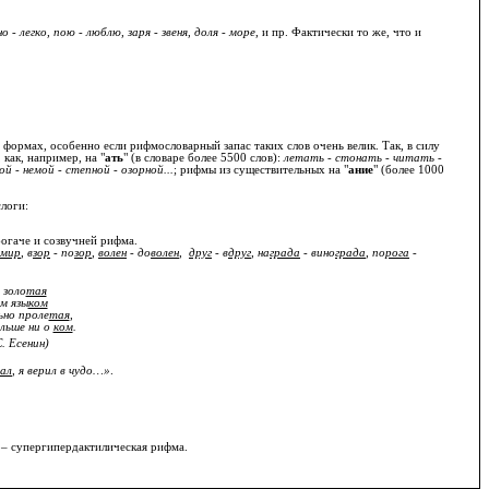
но - легко, пою - люблю, заря - звеня, доля - море
, и пр. Фактически то же, что и
формах, особенно если рифмословарный запас таких слов очень велик. Так, в силу
как, например, на "
ать
" (в словаре более 5500 слов):
летать - стонать - читать -
й - немой - степной - озорной...
; рифмы из существительных на "
ание
" (более 1000
слоги:
огаче и созвучней рифма.
мир
, в
зор
- по
зор
,
волен
- до
волен
,
друг
- в
друг
, на
града
- вино
града
, по
рога
-
 золо
тая
м язы
ком
ьно проле
тая
,
льше ни о
ком
.
С. Есенин)
ал
, я верил в чудо…»
.
е – супергипердактилическая рифма.