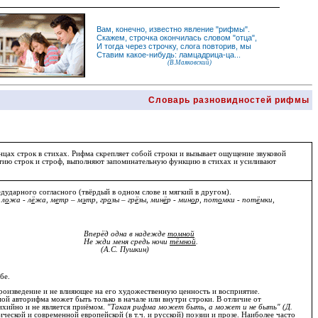
Вам, конечно, известно
явление
"
рифмы
".
Скажем,
строчка
окончилась словом "
отца
",
И
тогда
через строчку, слога повторив, мы
Ставим какое-нибудь: ламцадрица-ца...
(В.Маяковский)
Словарь разновидностей рифмы
нцах строк в стихах.
Рифма
скрепляет собой строки и вызывает ощущение звуковой
ию строк и строф, выполняют запоминательную функцию в стихах и усиливают
едударного согласного (твёрдый в одном слове и мягкий в другом).
 л
о
жа - л
ё
жа, м
е
тр – м
э
тр, гр
о
зы – гр
ё
зы, мин
ё
р - мин
о
р, пот
о
мки - пот
ё
мки,
Вперёд одна в надежде
томной
Не жди меня средь ночи
тёмной
.
(А.С. Пушкин)
бе.
произведение и не влияющее на его художественную ценность и восприятие.
ой авторифма может быть только в начале или внутри строки. В отличие от
ихийно и не является приёмом.
"Такая рифма может быть, а может и не быть" (Д.
ческой и современной европейской (в т.ч. и русской) поэзии и прозе. Наиболее часто