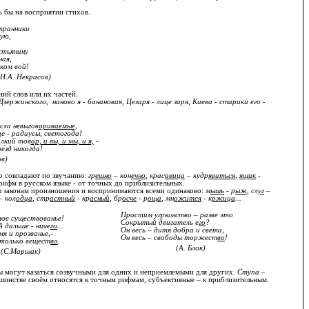
ь бы на восприятии стихов.
транники
ую,
стьянину
ная,
ком вой!
(Н.А. Некрасов)
ий слов или их частей.
Дзержинского, наново я - банановая, Цезаря - лице заря, Киева - старики его -
сла невыгов
ариваемые
,
це - радиусы, светогода!
лкий тов
ар, и вы, и мы, и я,
-
вёзд никогда!
ов)
но совпадают по звучанию:
гр
ешно
– кон
ечно
, крас
авица
– кудр
явиться
,
ящик
-
ифм в русском языке - от точных до приблизительных.
ы законам произношения и воспринимаются всеми одинаково:
м
ышь
- р
ыж
, сл
уг
–
– кол
одца
, стр
астный
- кр
асный
, бр
осче
- р
оща
, мн
ожится
- к
ожица
...
Простим угрюмство – разве это
мое существованье!
Сокрытый двигатель е
го
?
 дальше - ниче
го
...
Он весь – дитя добра и света,
я и прозванье,-
Он весь – свободы торжест
во
!
 только вещест
во
.
(А. Блок)
(С.Маршак)
ы могут казаться созвучными для одних и неприемлемыми для других.
Ступа –
инстве своём относятся к точным рифмам, субъективные – к приблизительным.