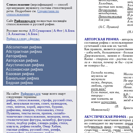
недоступных,
мок
Холодных,
Стихосложение
(версификация) — способ
Хол
чистых как зима,
организации звукового состава стихотворной
Вес
Неумолимых
,
речи. Подробнее см.
Справочник по
кре
неподкупных,
стихосложению
И р
Непостижимых
дру
для ума.
Сайт
Рифмовед.org
полностью посвящён
А т
стихосложению и русской рифме.
вол
(А.С. Пушкин)
Русские поэты:
А.П.Сумароков
|
А.Фет
|
А.Блок
(Н.
|
А.Ахматова
|
А.Блок
|
Рифма к слову «фрезы»
АВТОРСКАЯ РИФМА
- авторск
составная рифма с использовани
сочетаний слов или их частей.
Как правило, является единственн
- избы ведь, большевиков - больш
Дзержинского, наново я - бананов
Киева - старики его - распни его
ли я - талия, почему ж бы - слу
не поверил бы ...
Господа поэты,
Милли
неужели не
числа 
наскучили
Не вер
пажи, дворцы,
- ради
любовь, сирени
Наши 
куст вам?
жалки
Если такие, как вы,
и я,
-
На сайте
Рифмовед.org
чаще всего ищут
творцы –
Не док
следующие термины:
мне плевать на
звёзд 
рифма
,
стихосложение
,
строфа
,
русский стих
,
всякое
искусство.
ямб
,
визуальная поэзия
,
сонет
,
палиндром
,
(В.
стих
,
пентон
,
хорей
,
акростих
,
буриме
,
Брюсо
Маяковский)
рифмовка
,
лимерик
,
стихоанализ
,
стихи
Пушкина
,
тексты песен
,
припев
,
силлабо-
тоническое стихосложение
,
монорим
,
пеон
,
АКУСТИЧЕСКАЯ РИФМА
- ри
стилистические фигуры
,
каламбур
,
фигурные
ритмические окончания которых 
стихи
,
подбор рифм
,
словарь рифм
,
стихи
,
но совпадают по звучанию:
гр
ешн
клаузула
,
рифмы онлайн
,
Омар Хайам
,
кудр
явиться
,
ящик
- осн
астчик
, 
гласные рифмы
,
русский стих
,
римфа
,
сущест
во
– ниче
го
, сн
ова
- млад
о
панторифма
,
одностишие
,
рубаи
,