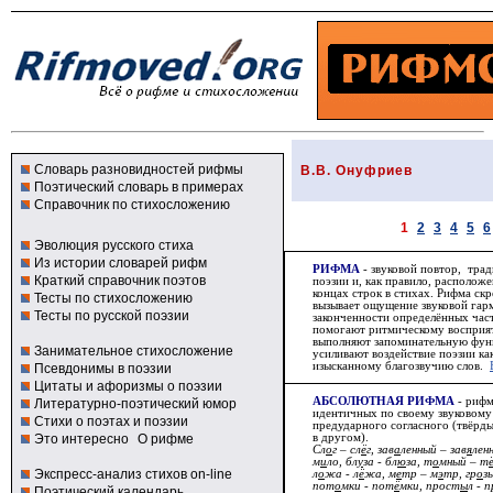
Словарь разновидностей рифмы
В.В. Онуфриев
Поэтический словарь в примерах
Справочник по стихосложению
1
2
3
4
5
6
Эволюция русского стиха
Из истории словарей рифм
РИФМА
- звуковой повтор, тра
Краткий справочник поэтов
поэзии и, как правило, располо
концах строк в стихах.
Рифма
скр
Тесты по стихосложению
вызывает ощущение звуковой гар
Тесты по русской поэзии
законченности определённых час
помогают ритмическому восприят
выполняют запоминательную фун
Занимательное стихосложение
усиливают воздействие поэзии ка
изысканному благозвучию слов.
Псевдонимы в поэзии
Цитаты и афоризмы о поэзии
АБСОЛЮТНАЯ РИФМА
- рифм
Литературно-поэтический юмор
идентичных по своему звуковому 
Стихи о поэтах и поэзии
предударного согласного (твёрды
Это интересно
О рифме
в другом).
Сл
о
г – сл
ё
г, зав
а
ленный – зав
я
лен
м
и
ло, бл
у
за - бл
ю
за, т
о
мный – т
Экспресс-анализ стихов on-line
л
о
жа - л
ё
жа, м
е
тр – м
э
тр, гр
о
з
пот
о
мки - пот
ё
мки, прост
ы
л - 
Поэтический календарь