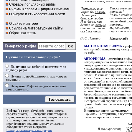
сл
ы
ть - сл
и
ть, в
ы
селится - в
и
сел
Словарь популярных рифм
Уважаемые то
Рифмы к словам
и
рифмы к именам
Чернилами я не
потомки
!
марал бы
пальцы
,
О рифме и стихосложении в сети
Роясь в сегодн
Не засорял
окаменевшем д
бумагою чердак,
наших дней изу
И за бюро, как
О сайте и авторе
потёмки
,
девица на
пяльцы
,
Ссылки на литературные сайты
вы, возможно,
Стихи писать не
спросите и обо
сел бы я никак.
Обратная связь
(А.С. Пушкин)
Маяковский)
Генератор рифм
АБСТРАКТНАЯ РИФМА
- рифм
какому-либо конкретному стиху;
по себе.
Нужны ли поэтам словари рифм?
АВТОРИФМА
- случайная рифма
непреднамеренно вставленное авт
литературное произведение и не 
Да, нужны как рабочий инструмент по
художественную ценность и вос
подбору рифм.
присуща как разговорной речи, т
поэзии. В стихах с привычной к
Нужны по необходимости, как «скорая
может быть только в начале или 
помощь».
от начальной и внутренней рифмы
вставленной автором в произведе
Не нужны. Рифмы следует вспоминать
рождается стихийно и не являет
самостоятельно.
может быть, а может и не быть
Авторифмы можно встретить как 
поэтов, не знавших регулярной ри
Голосовать
и современной европейской (в т.ч
прозе. Наиболее часто такая рифм
стихах.
В примерах ниже «
неумолимых 
Рифма
(от греч. rhythmós - стройность,
– нужна
» - авторифмы, отсутстви
соразмерность) — созвучие стихотворных
бы на восприятии стихов.
строк, имеющее фоническое, метрическое и
композиционное значение.
Рифма
подчёркивает границу между стихами и
Нед
объединяет стихи в
строфы
.
стр
Я знал красавиц
Словарь разновидностей рифмы
Пор