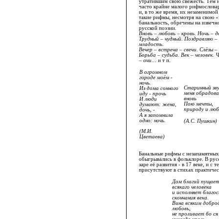
утратившим свою свежесть. Тем н
часто крайне малого рифмословар
и, в то же время, их незаменимой
такие рифмы, несмотря на свою «
банальность, обречены на извечн
русской поэзии.
Вновь – любовь – кровь. Ночь – д
Трудный – чудный. Поздравляю –
младость.
Вечер – встреча – свечи. Слёзы –
Борьба – судьба. Век – человек. 
– очи…
и т п.
В огромном
городе моём -
ночь.
Старинный зву
Из дома сонного
меня обрадова
иду - прочь
вновь
И люди
Пою мечты,
думают: жена,
природу и люб
дочь, -
А я запомнила
одно: ночь.
(А.С. Пушкин)
(М.И.
Цветаева)
Банальные рифмы с незапамятных
обыгрывались в фольклоре. В рус
заре её развития - в 17 веке, и с 
присутствуют в стихах практичес
Дом благий пущает
всякаго человека
и исполняет благо
скончания века.
Вина всяким добро
любовь,
не проливает бо ся