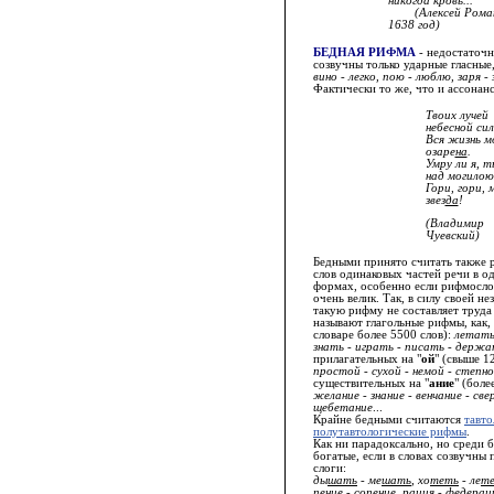
никогда кровь...
(Алексей Рома
1638 год)
БЕДНАЯ РИФМА
- недостаточн
созвучны только ударные гласные
вино - легко, пою - люблю, заря - 
Фактически то же, что и ассонанс
Твоих лучей
небесной си
Вся жизнь м
озаре
на
.
Умру ли я, т
над могилою
Гори, гори, 
звез
да
!
(Владимир
Чуевский)
Бедными принято считать также 
слов одинаковых частей речи в 
формах, особенно если рифмосло
очень велик. Так, в силу своей н
такую рифму не составляет труд
называют глагольные рифмы, как, 
словаре более 5500 слов):
летать
знать - играть - писать - держ
прилагательных на "
ой
" (свыше 1
простой - сухой - немой - степной
существительных на "
ание
" (боле
желание - знание - венчание - све
щебетание
...
Крайне бедными считаются
тавто
полутавтологические рифмы
.
Как ни парадоксально, но среди 
богатые, если в словах созвучны
слоги:
ды
шать
- ме
шать
, хо
теть
- ле
т
п
ение
- со
пение
,
рация
- феде
рац