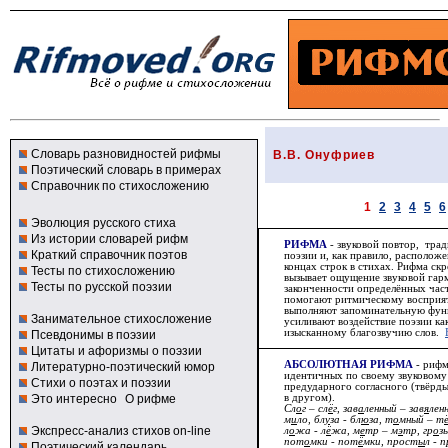
Словарь разновидностей рифмы
В.В. Онуфриев
Поэтический словарь в примерах
Справочник по стихосложению
1
2
3
4
5
6
Эволюция русского стиха
Из истории словарей рифм
РИФМА
- звуковой повтор, тра
Краткий справочник поэтов
поэзии и, как правило, располо
концах строк в стихах.
Рифма
скр
Тесты по стихосложению
вызывает ощущение звуковой гар
Тесты по русской поэзии
законченности определённых час
помогают ритмическому восприят
выполняют запоминательную фун
Занимательное стихосложение
усиливают воздействие поэзии ка
изысканному благозвучию слов.
Псевдонимы в поэзии
Цитаты и афоризмы о поэзии
АБСОЛЮТНАЯ РИФМА
- рифм
Литературно-поэтический юмор
идентичных по своему звуковому 
Стихи о поэтах и поэзии
предударного согласного (твёрды
Это интересно
О рифме
в другом).
Сл
о
г – сл
ё
г, зав
а
ленный – зав
я
лен
м
и
ло, бл
у
за - бл
ю
за, т
о
мный – т
Экспресс-анализ стихов on-line
л
о
жа - л
ё
жа, м
е
тр – м
э
тр, гр
о
з
пот
о
мки - пот
ё
мки, прост
ы
л - 
Поэтический календарь