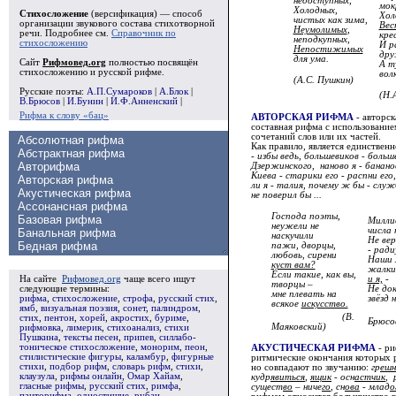
недоступных,
мок
Холодных,
Стихосложение
(версификация) — способ
Хол
чистых как зима,
организации звукового состава стихотворной
Вес
Неумолимых
,
речи. Подробнее см.
Справочник по
кре
неподкупных,
стихосложению
И р
Непостижимых
дру
для ума.
Сайт
Рифмовед.org
полностью посвящён
А т
стихосложению и русской рифме.
вол
(А.С. Пушкин)
Русские поэты:
А.П.Сумароков
|
А.Блок
|
(Н.
В.Брюсов
|
И.Бунин
|
И.Ф.Анненский
|
Рифма к слову «бац»
АВТОРСКАЯ РИФМА
- авторск
составная рифма с использовани
сочетаний слов или их частей.
Как правило, является единственн
- избы ведь, большевиков - больш
Дзержинского, наново я - бананов
Киева - старики его - распни его
ли я - талия, почему ж бы - слу
не поверил бы ...
Господа поэты,
Милли
неужели не
числа 
наскучили
Не вер
пажи, дворцы,
- ради
любовь, сирени
Наши 
куст вам?
жалки
Если такие, как вы,
и я,
-
На сайте
Рифмовед.org
чаще всего ищут
творцы –
Не док
следующие термины:
мне плевать на
звёзд 
рифма
,
стихосложение
,
строфа
,
русский стих
,
всякое
искусство.
ямб
,
визуальная поэзия
,
сонет
,
палиндром
,
(В.
стих
,
пентон
,
хорей
,
акростих
,
буриме
,
Брюсо
Маяковский)
рифмовка
,
лимерик
,
стихоанализ
,
стихи
Пушкина
,
тексты песен
,
припев
,
силлабо-
тоническое стихосложение
,
монорим
,
пеон
,
АКУСТИЧЕСКАЯ РИФМА
- ри
стилистические фигуры
,
каламбур
,
фигурные
ритмические окончания которых 
стихи
,
подбор рифм
,
словарь рифм
,
стихи
,
но совпадают по звучанию:
гр
ешн
клаузула
,
рифмы онлайн
,
Омар Хайам
,
кудр
явиться
,
ящик
- осн
астчик
, 
гласные рифмы
,
русский стих
,
римфа
,
сущест
во
– ниче
го
, сн
ова
- млад
о
панторифма
,
одностишие
,
рубаи
,