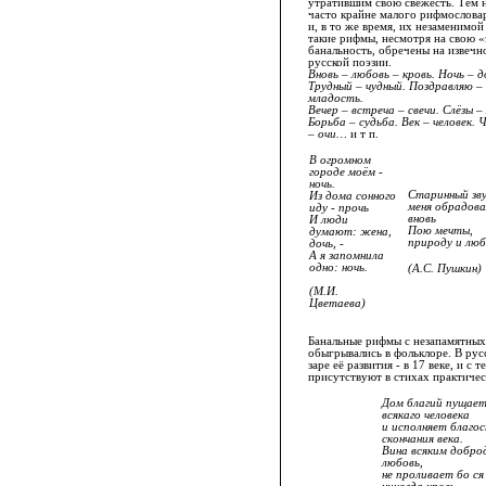
утратившим свою свежесть. Тем н
часто крайне малого рифмословар
и, в то же время, их незаменимой
такие рифмы, несмотря на свою «
банальность, обречены на извечн
русской поэзии.
Вновь – любовь – кровь. Ночь – д
Трудный – чудный. Поздравляю –
младость.
Вечер – встреча – свечи. Слёзы –
Борьба – судьба. Век – человек. 
– очи…
и т п.
В огромном
городе моём -
ночь.
Старинный зву
Из дома сонного
меня обрадова
иду - прочь
вновь
И люди
Пою мечты,
думают: жена,
природу и люб
дочь, -
А я запомнила
одно: ночь.
(А.С. Пушкин)
(М.И.
Цветаева)
Банальные рифмы с незапамятных
обыгрывались в фольклоре. В рус
заре её развития - в 17 веке, и с 
присутствуют в стихах практичес
Дом благий пущает
всякаго человека
и исполняет благо
скончания века.
Вина всяким добро
любовь,
не проливает бо ся