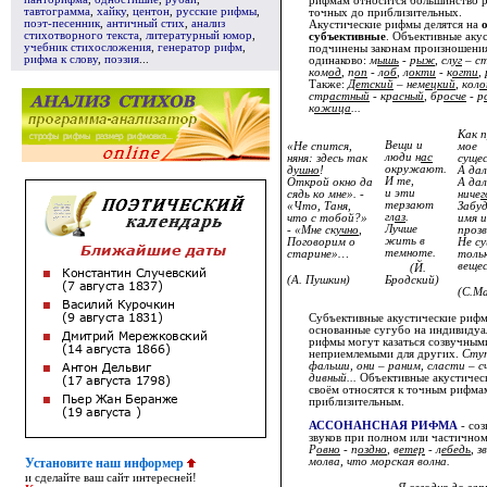
рифмам относится большинство ри
тавтограмма
,
хайку
,
центон
,
русские рифмы
,
точных до приблизительных.
поэт-песенник
,
античный стих
,
анализ
Акустические рифмы делятся на
стихотворного текста
,
литературный юмор
,
субъективные
. Объективные аку
учебник стихосложения
,
генератор рифм
,
подчинены законам произношени
рифма к слову
,
поэзия
...
одинаково:
м
ышь
- р
ыж
, сл
уг
– с
ком
од
, п
оп
- л
об
, л
окти
- к
огти
, 
Также:
Д
етский
– нем
ецкий
, кол
о
стр
астный
- кр
асный
, бр
осче
- р
к
ожица
...
Как 
Вещи и
«Не спится,
мое
люди н
ас
няня: здесь так
суще
окружают.
д
ушно
!
А да
И те,
Открой окно да
А дал
и эти
сядь ко мне». -
ниче
г
терзают
«Что, Таня,
Забу
гл
аз
.
что с тобой?»
имя и
Лучше
- «Мне ск
учно
,
прозв
жить в
Поговорим о
Не су
темноте.
старине»…
толь
веще
(Й.
(А. Пушкин)
Бродский)
(С.М
Субъективные акустические рифмы
основанные сугубо на индивидуа
рифмы могут казаться созвучным
неприемлемыми для других.
Ступ
фальши, они – раним, сласти – с
дивный...
Объективные акустичес
своём относятся к точным рифмам
приблизительным.
АССОНАНСНАЯ РИФМА
- соз
звуков при полном или частичном
Р
овно
- п
оздно
, в
етер
- л
ебедь
, з
молва, что морская волна.
Установите наш информер
и сделайте ваш сайт интересней!