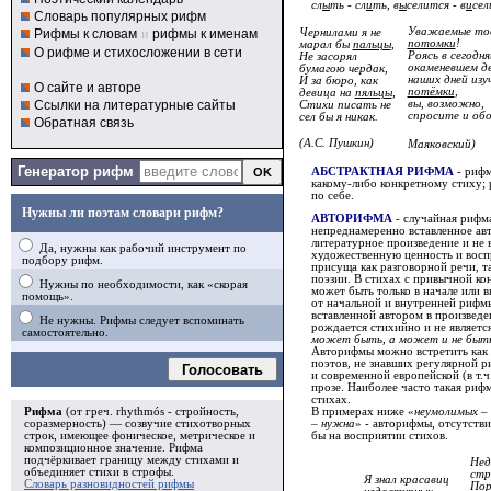
сл
ы
ть - сл
и
ть, в
ы
селится - в
и
сел
Словарь популярных рифм
Уважаемые то
Рифмы к словам
и
рифмы к именам
Чернилами я не
потомки
!
марал бы
пальцы
,
О рифме и стихосложении в сети
Роясь в сегодн
Не засорял
окаменевшем д
бумагою чердак,
наших дней изу
И за бюро, как
О сайте и авторе
потёмки
,
девица на
пяльцы
,
Ссылки на литературные сайты
вы, возможно,
Стихи писать не
спросите и обо
сел бы я никак.
Обратная связь
(А.С. Пушкин)
Маяковский)
Генератор рифм
АБСТРАКТНАЯ РИФМА
- рифм
какому-либо конкретному стиху;
по себе.
Нужны ли поэтам словари рифм?
АВТОРИФМА
- случайная рифма
непреднамеренно вставленное авт
литературное произведение и не 
Да, нужны как рабочий инструмент по
художественную ценность и вос
подбору рифм.
присуща как разговорной речи, т
поэзии. В стихах с привычной к
Нужны по необходимости, как «скорая
может быть только в начале или 
помощь».
от начальной и внутренней рифмы
вставленной автором в произведе
Не нужны. Рифмы следует вспоминать
рождается стихийно и не являет
самостоятельно.
может быть, а может и не быть
Авторифмы можно встретить как 
поэтов, не знавших регулярной ри
Голосовать
и современной европейской (в т.ч
прозе. Наиболее часто такая рифм
стихах.
В примерах ниже «
неумолимых 
Рифма
(от греч. rhythmós - стройность,
– нужна
» - авторифмы, отсутстви
соразмерность) — созвучие стихотворных
бы на восприятии стихов.
строк, имеющее фоническое, метрическое и
композиционное значение.
Рифма
подчёркивает границу между стихами и
Нед
объединяет стихи в
строфы
.
стр
Я знал красавиц
Словарь разновидностей рифмы
Пор