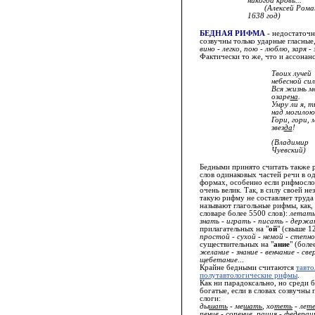
никогда кровь...
(Алексей Рома
1638 год)
БЕДНАЯ РИФМА
- недостаточн
созвучны только ударные гласные
вино - легко, пою - люблю, заря - 
Фактически то же, что и ассонанс
Твоих лучей
небесной си
Вся жизнь м
озаре
на
.
Умру ли я, т
над могилою
Гори, гори, 
звез
да
!
(Владимир
Чуевский)
Бедными принято считать также 
слов одинаковых частей речи в 
формах, особенно если рифмосло
очень велик. Так, в силу своей н
такую рифму не составляет труд
называют глагольные рифмы, как, 
словаре более 5500 слов):
летать
знать - играть - писать - держ
прилагательных на "
ой
" (свыше 1
простой - сухой - немой - степной
существительных на "
ание
" (боле
желание - знание - венчание - све
щебетание
...
Крайне бедными считаются
тавто
полутавтологические рифмы
.
Как ни парадоксально, но среди 
богатые, если в словах созвучны
слоги:
ды
шать
- ме
шать
, хо
теть
- ле
т
п
ение
- со
пение
,
рация
- феде
рац