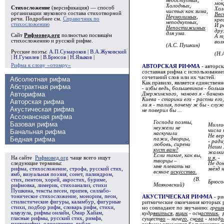
недоступных,
мок
Холодных,
Стихосложение
(версификация) — способ
Хол
чистых как зима,
организации звукового состава стихотворной
Вес
Неумолимых
,
речи. Подробнее см.
Справочник по
кре
неподкупных,
стихосложению
И р
Непостижимых
дру
для ума.
Сайт
Рифмовед.org
полностью посвящён
А т
стихосложению и русской рифме.
вол
(А.С. Пушкин)
Русские поэты:
А.П.Сумароков
|
В.А.Жуковский
(Н.
|
Н.Гумилев
|
В.Брюсов
|
Н.Языков
|
Рифма к слову «отомру»
АВТОРСКАЯ РИФМА
- авторск
составная рифма с использовани
сочетаний слов или их частей.
Как правило, является единственн
- избы ведь, большевиков - больш
Дзержинского, наново я - бананов
Киева - старики его - распни его
ли я - талия, почему ж бы - слу
не поверил бы ...
Господа поэты,
Милли
неужели не
числа 
наскучили
Не вер
пажи, дворцы,
- ради
любовь, сирени
Наши 
куст вам?
жалки
Если такие, как вы,
и я,
-
На сайте
Рифмовед.org
чаще всего ищут
творцы –
Не док
следующие термины:
мне плевать на
звёзд 
рифма
,
стихосложение
,
строфа
,
русский стих
,
всякое
искусство.
ямб
,
визуальная поэзия
,
сонет
,
палиндром
,
(В.
стих
,
пентон
,
хорей
,
акростих
,
буриме
,
Брюсо
Маяковский)
рифмовка
,
лимерик
,
стихоанализ
,
стихи
Пушкина
,
тексты песен
,
припев
,
силлабо-
тоническое стихосложение
,
монорим
,
пеон
,
АКУСТИЧЕСКАЯ РИФМА
- ри
стилистические фигуры
,
каламбур
,
фигурные
ритмические окончания которых 
стихи
,
подбор рифм
,
словарь рифм
,
стихи
,
но совпадают по звучанию:
гр
ешн
клаузула
,
рифмы онлайн
,
Омар Хайам
,
кудр
явиться
,
ящик
- осн
астчик
, 
гласные рифмы
,
русский стих
,
римфа
,
сущест
во
– ниче
го
, сн
ова
- млад
о
панторифма
,
одностишие
,
рубаи
,