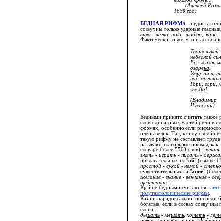
никогда кровь...
(Алексей Рома
1638 год)
БЕДНАЯ РИФМА
- недостаточн
созвучны только ударные гласные
вино - легко, пою - люблю, заря - 
Фактически то же, что и ассонанс
Твоих лучей
небесной си
Вся жизнь м
озаре
на
.
Умру ли я, т
над могилою
Гори, гори, 
звез
да
!
(Владимир
Чуевский)
Бедными принято считать также 
слов одинаковых частей речи в 
формах, особенно если рифмосло
очень велик. Так, в силу своей н
такую рифму не составляет труд
называют глагольные рифмы, как, 
словаре более 5500 слов):
летать
знать - играть - писать - держ
прилагательных на "
ой
" (свыше 1
простой - сухой - немой - степной
существительных на "
ание
" (боле
желание - знание - венчание - све
щебетание
...
Крайне бедными считаются
тавто
полутавтологические рифмы
.
Как ни парадоксально, но среди 
богатые, если в словах созвучны
слоги:
ды
шать
- ме
шать
, хо
теть
- ле
т
п
ение
- со
пение
,
рация
- феде
рац