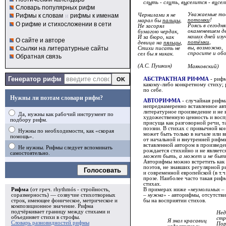
сл
ы
ть - сл
и
ть, в
ы
селится - в
и
сел
Словарь популярных рифм
Уважаемые то
Рифмы к словам
и
рифмы к именам
Чернилами я не
потомки
!
марал бы
пальцы
,
О рифме и стихосложении в сети
Роясь в сегодн
Не засорял
окаменевшем д
бумагою чердак,
наших дней изу
И за бюро, как
О сайте и авторе
потёмки
,
девица на
пяльцы
,
Ссылки на литературные сайты
вы, возможно,
Стихи писать не
спросите и обо
сел бы я никак.
Обратная связь
(А.С. Пушкин)
Маяковский)
Генератор рифм
АБСТРАКТНАЯ РИФМА
- рифм
какому-либо конкретному стиху;
по себе.
Нужны ли поэтам словари рифм?
АВТОРИФМА
- случайная рифма
непреднамеренно вставленное авт
литературное произведение и не 
Да, нужны как рабочий инструмент по
художественную ценность и вос
подбору рифм.
присуща как разговорной речи, т
поэзии. В стихах с привычной к
Нужны по необходимости, как «скорая
может быть только в начале или 
помощь».
от начальной и внутренней рифмы
вставленной автором в произведе
Не нужны. Рифмы следует вспоминать
рождается стихийно и не являет
самостоятельно.
может быть, а может и не быть
Авторифмы можно встретить как 
поэтов, не знавших регулярной ри
Голосовать
и современной европейской (в т.ч
прозе. Наиболее часто такая рифм
стихах.
В примерах ниже «
неумолимых 
Рифма
(от греч. rhythmós - стройность,
– нужна
» - авторифмы, отсутстви
соразмерность) — созвучие стихотворных
бы на восприятии стихов.
строк, имеющее фоническое, метрическое и
композиционное значение.
Рифма
подчёркивает границу между стихами и
Нед
объединяет стихи в
строфы
.
стр
Я знал красавиц
Словарь разновидностей рифмы
Пор