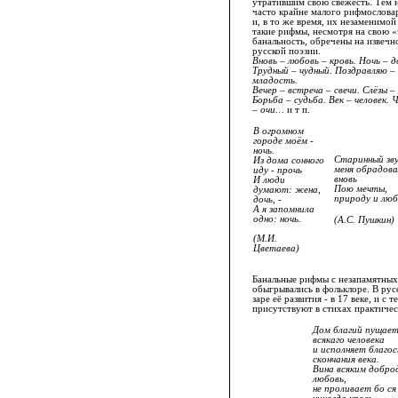
утратившим свою свежесть. Тем н
часто крайне малого рифмословар
и, в то же время, их незаменимой
такие рифмы, несмотря на свою «
банальность, обречены на извечн
русской поэзии.
Вновь – любовь – кровь. Ночь – д
Трудный – чудный. Поздравляю –
младость.
Вечер – встреча – свечи. Слёзы –
Борьба – судьба. Век – человек. 
– очи…
и т п.
В огромном
городе моём -
ночь.
Старинный зву
Из дома сонного
меня обрадова
иду - прочь
вновь
И люди
Пою мечты,
думают: жена,
природу и люб
дочь, -
А я запомнила
одно: ночь.
(А.С. Пушкин)
(М.И.
Цветаева)
Банальные рифмы с незапамятных
обыгрывались в фольклоре. В рус
заре её развития - в 17 веке, и с 
присутствуют в стихах практичес
Дом благий пущает
всякаго человека
и исполняет благо
скончания века.
Вина всяким добро
любовь,
не проливает бо ся