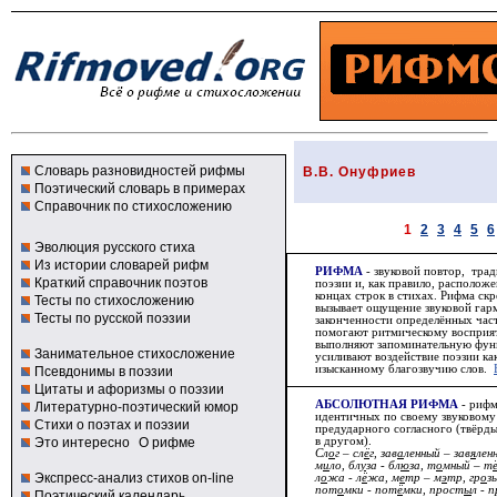
Словарь разновидностей рифмы
В.В. Онуфриев
Поэтический словарь в примерах
Справочник по стихосложению
1
2
3
4
5
6
Эволюция русского стиха
Из истории словарей рифм
РИФМА
- звуковой повтор, тра
Краткий справочник поэтов
поэзии и, как правило, располо
концах строк в стихах.
Рифма
скр
Тесты по стихосложению
вызывает ощущение звуковой гар
Тесты по русской поэзии
законченности определённых час
помогают ритмическому восприят
выполняют запоминательную фун
Занимательное стихосложение
усиливают воздействие поэзии ка
изысканному благозвучию слов.
Псевдонимы в поэзии
Цитаты и афоризмы о поэзии
АБСОЛЮТНАЯ РИФМА
- рифм
Литературно-поэтический юмор
идентичных по своему звуковому 
Стихи о поэтах и поэзии
предударного согласного (твёрды
Это интересно
О рифме
в другом).
Сл
о
г – сл
ё
г, зав
а
ленный – зав
я
лен
м
и
ло, бл
у
за - бл
ю
за, т
о
мный – т
Экспресс-анализ стихов on-line
л
о
жа - л
ё
жа, м
е
тр – м
э
тр, гр
о
з
пот
о
мки - пот
ё
мки, прост
ы
л - 
Поэтический календарь