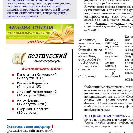
рифмам относится большинство ри
тавтограмма
,
хайку
,
центон
,
русские рифмы
,
точных до приблизительных.
поэт-песенник
,
античный стих
,
анализ
Акустические рифмы делятся на
стихотворного текста
,
литературный юмор
,
субъективные
. Объективные аку
учебник стихосложения
,
генератор рифм
,
подчинены законам произношени
рифма к слову
,
поэзия
...
одинаково:
м
ышь
- р
ыж
, сл
уг
– с
ком
од
, п
оп
- л
об
, л
окти
- к
огти
, 
Также:
Д
етский
– нем
ецкий
, кол
о
стр
астный
- кр
асный
, бр
осче
- р
к
ожица
...
Как 
Вещи и
«Не спится,
мое
люди н
ас
няня: здесь так
суще
окружают.
д
ушно
!
А да
И те,
Открой окно да
А дал
и эти
сядь ко мне». -
ниче
г
терзают
«Что, Таня,
Забу
гл
аз
.
что с тобой?»
имя и
Лучше
- «Мне ск
учно
,
прозв
жить в
Поговорим о
Не су
темноте.
старине»…
толь
веще
(Й.
(А. Пушкин)
Бродский)
(С.М
Субъективные акустические рифмы
основанные сугубо на индивидуа
рифмы могут казаться созвучным
неприемлемыми для других.
Ступ
фальши, они – раним, сласти – с
дивный...
Объективные акустичес
своём относятся к точным рифмам
приблизительным.
АССОНАНСНАЯ РИФМА
- соз
звуков при полном или частичном
Р
овно
- п
оздно
, в
етер
- л
ебедь
, з
молва, что морская волна.
Установите наш информер
и сделайте ваш сайт интересней!