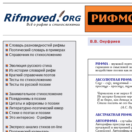
В.В. Онуфриев
Словарь разновидностей рифмы
Поэтический словарь в примерах
Справочник по стихосложению
РИФМА
- звуковой повт
Эволюция русского стиха
гармонии и смысловой за
Из истории словарей рифм
воздействие поэзии как 
Краткий справочник поэтов
Тесты по стихосложению
АБСОЛЮТНАЯ РИФМ
Сл
о
г – сл
ё
г, зав
а
ленный –
Тесты по русской поэзии
прост
ы
л - прост
и
л, т
о
м
Чернилами я не марал 
Занимательное стихосложение
Не засорял бумагою чер
Псевдонимы в поэзии
И за бюро, как девица 
Цитаты и афоризмы о поэзии
Стихи писать не сел бы 
(А.С. П
Литературно-поэтический юмор
Стихи о поэтах и поэзии
АБСТРАКТНАЯ РИФМ
Это интересно
О рифме
АВТОРИФМА
- случайн
Авторифма присуща как р
Экспресс-анализ стихов on-line
начальной и внутренней 
Самойлов)
. Авторифмы мо
Поэтический календарь