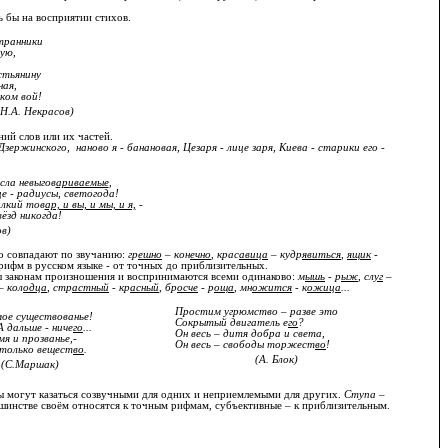
ь бы на восприятии стихов.
транники
ую,
стьянину
ная,
ком вой!
(Н.А. Некрасов)
ий слов или их частей.
Дзержинского, наново я - банановая, Цезаря - лице заря, Киева - старики его -
сла невыгов
ариваемые
,
це - радиусы, светогода!
лкий тов
ар, и вы, и мы, и я,
-
вёзд никогда!
ов)
но совпадают по звучанию:
гр
ешно
– кон
ечно
, крас
авица
– кудр
явиться
,
ящик
-
ифм в русском языке - от точных до приблизительных.
ы законам произношения и воспринимаются всеми одинаково:
м
ышь
- р
ыж
, сл
уг
–
– кол
одца
, стр
астный
- кр
асный
, бр
осче
- р
оща
, мн
ожится
- к
ожица
...
Простим угрюмство – разве это
мое существованье!
Сокрытый двигатель е
го
?
 дальше - ниче
го
...
Он весь – дитя добра и света,
я и прозванье,-
Он весь – свободы торжест
во
!
 только вещест
во
.
(А. Блок)
(С.Маршак)
ы могут казаться созвучными для одних и неприемлемыми для других.
Ступа –
инстве своём относятся к точным рифмам, субъективные – к приблизительным.