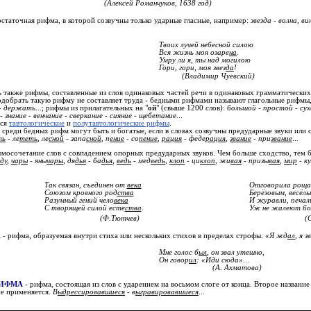
(Алексей Романчуков, 1638 год)
остаточная рифма, в которой созвучны только ударные гласные, например:
звезда - волна, ви
Твоих лучей небесной силою
Вся жизнь моя озаре
на
.
Умру ли я, ты над могилою
Гори, гори, моя звез
да
!
(Владимир Чуевский)
 также рифмы, составленные из слов одинаковых частей речи в одинаковых грамматических 
подобрать такую рифму не составляет труда - бедными рифмами называют глагольные рифмы, 
 - держать
...; рифмы из прилагательных на "
ой
" (свыше 1200 слов):
большой - простой - сухо
- знание - венчание - сверкание - сияние - щебетание
...
тся
тавтологические
и
полутавтологические рифмы
.
 среди бедных рифм могут быть и богатые, если в словах созвучны предударные звуки или 
ть
- ле
теть
, ле
сной
- запа
сной
, п
ение
- со
пение
,
рация
- феде
рация
,
звание
- при
звание
...
мосочетание слов с совпадением опорных предударных звуков. Чем больше сходство, тем б
ду
,
чары
- яны
чары
, дя
дья
- ба
дья
,
ведь
- мед
ведь
,
клоп
- ци
клоп
, жи
вая
- призы
вая
,
мир
- ку
.
Так связан, съединен от
века
Отговорила роща
Союзом кровного род
ства
Берёзовым, весёлы
Разумный гений чело
века
И журавли, печал
С творящей силой есте
ства
.
Уж не жалеют бо
(Ф.Тютчев)
(
А
- рифма, образуемая внутри стиха или нескольких стихов в пределах строфы.
«Я жд
ал
, я зв
Мне голос б
ыл
, он звал утешно,
Он говор
ил
: «Иди сюда»…
(А. Ахматова)
ИФМА
- рифма, состоящая из слов с ударением на восьмом слоге от конца. Второе названи
не применяется.
В
ыдрессировавшиеся
- в
ыгравировавшиеся
...