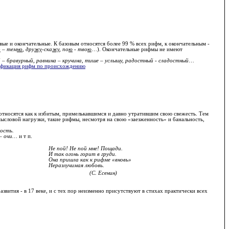
вые и окончательные. К базовым относятся более 99 % всех рифм, к окончательным -
о
– тем
но
, дру
жу
-ска
жу
, по
ю
- тво
ю
…). Окончательные рифмы не имеют
й – бравурный, равнина – кручина, тише – услышу, радостный - сладостный
…
ификация рифм по происхождению
м относятся как к избитым, примелькавшимся и давно утратившим свою свежесть. Тем
мысловой нагрузки, такие рифмы, несмотря на свою «заезженность» и банальность,
дость.
 – очи…
и т п.
Не пой! Не пой мне! Пощади.
И так огонь горит в груди.
Она пришла как к рифме «вновь»
Неразлучимая любовь.
(С. Есенин)
звития - в 17 веке, и с тех пор неизменно присутствуют в стихах практически всех