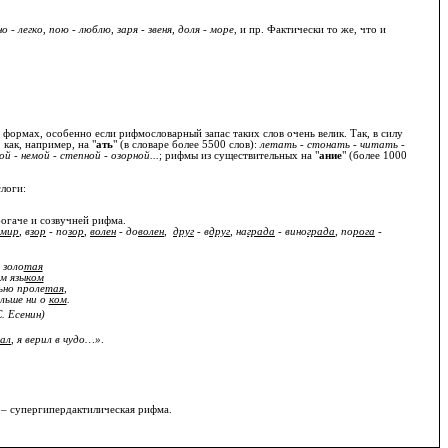
но - легко, пою - люблю, заря - звеня, доля - море
, и пр. Фактически то же, что и
формах, особенно если рифмословарный запас таких слов очень велик. Так, в силу
как, например, на "
ать
" (в словаре более 5500 слов):
летать - стонать - читать -
й - немой - степной - озорной...
; рифмы из существительных на "
ание
" (более 1000
слоги:
огаче и созвучней рифма.
мир
, в
зор
- по
зор
,
волен
- до
волен
,
друг
- в
друг
, на
града
- вино
града
, по
рога
-
 золо
тая
м язы
ком
ьно проле
тая
,
льше ни о
ком
.
С. Есенин)
ал
, я верил в чудо…»
.
е – супергипердактилическая рифма.