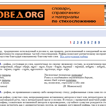
1
2
3
4
5
6
7
8
9
ор, традиционно используемый в поэзии и, как правило, расположенный и ожидаемый на ко
конченности определённых частей стихотворения.
Рифмы
помогают ритмическому восприят
искусства благодаря изысканному благозвучию слов.
Все определения рифмы
А
- рифма, состоящая из слов, идентичных по своему звуковому составу, за исключением пр
 зав
я
ленный, обр
о
к- обр
ё
к, м
ы
ло - м
и
ло, бл
у
за - бл
ю
за, т
о
мный – т
ё
мный, заб
ы
ть – заб
и
ть,
ен - т
ё
мен, сл
ы
ть - сл
и
ть, в
ы
селится - в
и
селица, кл
о
н - кл
ё
н..
бы
пальцы
,
Уважаемые товарищи
потомки
!
дак,
Роясь в сегодняшнем окаменевшем дерьме,
на
пяльцы
,
наших дней изучая
потёмки
,
я никак.
вы, возможно, спросите и обо мне.
ушкин)
(В. Маяковский)
А
- рифма, не привязанная к какому-либо конкретному стиху; рифмованные слова сами по се
ая рифма; созвучие слов, непреднамеренно вставленное автором в текст или литературное 
азговорной речи, так и литературной прозе и поэзии. В стихах с привычной конечной рифм
рифмы, сознательно вставленной автором в произведение, случайное созвучие рождается ст
жно встретить как у древнегреческих поэтов, не знавших регулярной рифмы, так и в класси