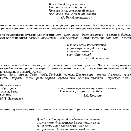
Я сегодня до зари вст
ану
,
По широкому пройду п
олю
.
Что-то с памятью моей ст
ало
Всё, что было не со мной, п
омню
.
(Р. Рождественский)
овная и наиболее многочисленная группа рифм в русском языке. Все рифмы делятся на базо
 рифмы – рифмы с ударением на последнем звуке в слове (
ружь
ё
- мо
ё
, меч
та
– суе
та
, ок
н
с послеударными звуками или слогами:
мех – смех, поле – доля, трактор – реактор, бурны
уют оба типа рифм: базовая "
от
е
чества - челов
е
чества
" и окончательная "
бо
ю
-по
ю
".
Класс
И я, как весну челов
ечества
,
рождённую в трудах и бо
ю
,
пою моё от
ечество
,
республику мо
ю
!
(В. Маяковский)
 связка слов, наиболее часто употребляемая в поэтической практике. Часто к таким рифма
то крайне малого рифмословарного запаса у таких слов и, в то же время, их незаменимой с
ользование в русской поэзии.
 Ночь – дочь – прочь. Тебя – любя. Трудный – чудный. Поздравляю – желаю. Радость - мла
 Слёзы – морозы – грёзы - розы. Борьба – судьба. Век – человек. Чувство - искусство. Ночи
де моём - ночь.
Старинный звук меня обрадовал и вновь
 иду - прочь
Пою мечты, природу и любовь.
жена, дочь, -
но: ночь.
(А.С. Пушкин)
(М.И. Цветаева)
мятных времён широко обыгрывались в фольклоре. В русской поэзии появились на заре её ра
Дом благий пущает до себя всякаго человека
и исполняет благостыню до скончания века.
Вина всяким добродетелям - любовь,
не проливает бо ся от нея никогда кровь...