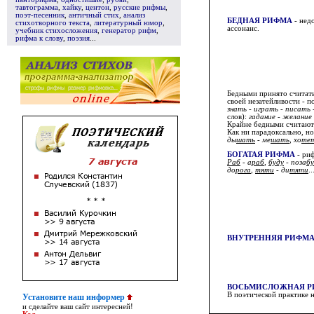
тавтограмма
,
хайку
,
центон
,
русские рифмы
,
поэт-песенник
,
античный стих
,
анализ
БЕДНАЯ РИФМА
- нед
стихотворного текста
,
литературный юмор
,
ассонанс.
учебник стихосложения
,
генератор рифм
,
рифма к слову
,
поэзия
...
Бедными принято считать
своей незатейливости - 
знать - играть - писать
слов):
гадание - желание 
Крайне бедными считаю
Как ни парадоксально, но
ды
шать
- ме
шать
, хо
те
БОГАТАЯ РИФМА
- риф
Раб
- а
раб
,
буду
- поза
бу
до
рога
,
тяти
- ди
тяти
..
ВНУТРЕННЯЯ РИФМ
ВОСЬМИСЛОЖНАЯ Р
В поэтической практике 
Установите наш информер
и сделайте ваш сайт интересней!