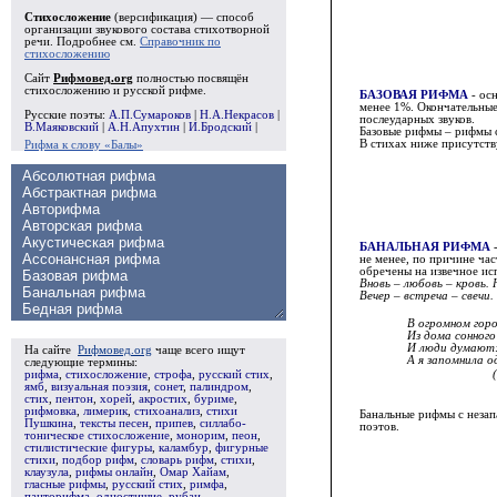
Стихосложение
(версификация) — способ
организации звукового состава стихотворной
речи. Подробнее см.
Справочник по
стихосложению
Сайт
Рифмовед.org
полностью посвящён
стихосложению и русской рифме.
БАЗОВАЯ РИФМА
- осн
менее 1%. Окончательные
Русские поэты:
А.П.Сумароков
|
Н.А.Некрасов
|
послеударных звуков.
В.Маяковский
|
А.Н.Апухтин
|
И.Бродский
|
Базовые рифмы – рифмы 
В стихах ниже присутств
Рифма к слову «Балы»
БАНАЛЬНАЯ РИФМА
-
не менее, по причине час
обречены на извечное исп
Вновь – любовь – кровь.
Вечер – встреча – свечи.
В огромном горо
Из дома сонного
И люди думают: 
На сайте
Рифмовед.org
чаще всего ищут
А я запомнила од
следующие термины:
рифма
,
стихосложение
,
строфа
,
русский стих
,
ямб
,
визуальная поэзия
,
сонет
,
палиндром
,
стих
,
пентон
,
хорей
,
акростих
,
буриме
,
рифмовка
,
лимерик
,
стихоанализ
,
стихи
Банальные рифмы с незапа
Пушкина
,
тексты песен
,
припев
,
силлабо-
поэтов.
тоническое стихосложение
,
монорим
,
пеон
,
стилистические фигуры
,
каламбур
,
фигурные
стихи
,
подбор рифм
,
словарь рифм
,
стихи
,
клаузула
,
рифмы онлайн
,
Омар Хайам
,
гласные рифмы
,
русский стих
,
римфа
,
панторифма
,
одностишие
,
рубаи
,