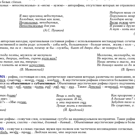
в белых стихах.
лимых – непостижимых
» и «
весна – нужна
» - авторифмы, отсутствие которых не отразилос
Недаром наши с
Я знал красавиц недоступных,
Поругивали мокр
Холодных, чистых как зима,
Холодную весну.
Неумолимых
, неподкупных,
Весна
нужна
кре
Непостижимых
для ума.
И ранняя и друж
А тут - хоть вол
(А.С. Пушкин)
 авторская находка; оригинальная составная рифма с использованием нестандартных сочетан
инственной в своём роде:
исповедь - избы ведь, большевиков - больше веков, жизнь с кого - 
ётчики, та ли я - талия, почему ж бы - службы, бьют об двери лбы - не поверил бы ...
спода поэты, неужели не наскучили
Миллионы, миллиарды, чи
жи, дворцы, любовь, сирени
куст вам?
Не версты, не мили, солн
ли такие, как вы, творцы –
Наши мечты и мысли, жа
е плевать на всякое
искусство.
Не докинул никто их до з
(В. Маяковский)
(В. Брюс
ФМА
- рифма, состоящая из слов, ритмические окончания которых различны по написанию, 
тся
, сущест
во
– ниче
го
, сн
ова
- млад
ого
...
К акустическим рифмам относится большинство р
ятся на
объективные
и
субъективные
. Объективные акустические рифмы строго подчинен
м
од
, п
оп
- л
об
, л
окти
- к
огти
, р
ад
- р
яд
, н
ас
–
раз
...
Также:
Д
етский
– нем
ецкий
, кол
оться
 так д
ушно
!
Как призрачно 
Вещи и люди н
ас
мне». -
А дальше что? А
окружают. И те,
й?» - «Мне ск
учно
,
Забудет тело им
и эти терзают гл
аз
.
…
Не существо, а
Лучше жить в темноте.
кин)
(Й. Бродский)
ие рифмы - созвучия слов, основанные сугубо на индивидуальном восприятии. Такие рифм
и – раним, сласти – счастье, длинный - дивный...
Объективные акустические рифмы в больш
МА
- созвучие в словах гласных звуков при полном или частичном несовпадении согласных.
ебедь
, звез
да
- тра
ва
... Людская молва, что морская волна.