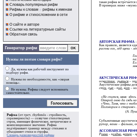
такая рифма встречается 
Словарь популярных рифм
В примерах ниже «
неумо
Рифмы к словам
и
рифмы к именам
О рифме и стихосложении в сети
О сайте и авторе
Ссылки на литературные сайты
Обратная связь
АВТОРСКАЯ РИФМА
-
Как правило, является ед
Генератор рифм
распни его, лёд щеки - л
Го
Нужны ли поэтам словари рифм?
па
Ес
мн
Да, нужны как рабочий инструмент по
подбору рифм.
АКУСТИЧЕСКАЯ РИ
Нужны по необходимости, как «скорая
осн
астчик
, р
ыться
– зл
и
помощь».
Акустические рифмы дел
ст
ук
, с
ыр
- п
ир
, в
от
– ко
Не нужны. Рифмы следует вспоминать
самостоятельно.
«Не спится, няня: здесь
Открой окно да сядь ко 
Голосовать
«Что, Таня, что с тобо
Поговорим о старине»
(А. Пуш
Рифма
(от греч. rhythmós - стройность,
соразмерность) — созвучие стихотворных
Субъективные акустическ
строк, имеющее фоническое, метрическое и
рупор, ваши – фальши, он
композиционное значение.
Рифма
подчёркивает границу между стихами и
АССОНАНСНАЯ РИФ
объединяет стихи в
строфы
.
Р
овно
- п
оздно
, в
етер
- л
Словарь разновидностей рифмы