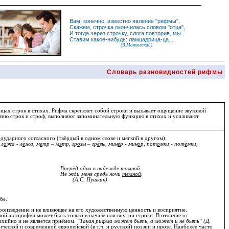
Вам, конечно, известно
явление
"
рифмы
".
Скажем,
строчка
окончилась словом "
отца
",
И
тогда
через строчку, слога повторив, мы
Ставим какое-нибудь: ламцадрица-ца...
(В.Маяковский)
Словарь разновидностей рифмы
нцах строк в стихах.
Рифма
скрепляет собой строки и вызывает ощущение звуковой
ию строк и строф, выполняют запоминательную функцию в стихах и усиливают
едударного согласного (твёрдый в одном слове и мягкий в другом).
 л
о
жа - л
ё
жа, м
е
тр – м
э
тр, гр
о
зы – гр
ё
зы, мин
ё
р - мин
о
р, пот
о
мки - пот
ё
мки,
Вперёд одна в надежде
томной
Не жди меня средь ночи
тёмной
.
(А.С. Пушкин)
бе.
произведение и не влияющее на его художественную ценность и восприятие.
ой авторифма может быть только в начале или внутри строки. В отличие от
ихийно и не является приёмом.
"Такая рифма может быть, а может и не быть" (Д.
ческой и современной европейской (в т.ч. и русской) поэзии и прозе. Наиболее часто