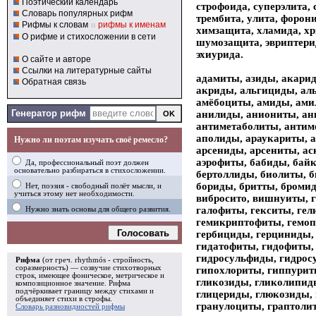
Поэтический календарь
строфоида, суперэлита, 
Словарь популярных рифм
трембита, улита, форон
Рифмы к словам
и
рифмы к именам
химзащита, хламида, хр
О рифме и стихосложении в сети
шумозащита, эвриптерида
эхиурида.
О сайте и авторе
Ссылки на литературные сайты
адамиты, азиды, акари
Обратная связь
акриды, альгициды, ал
амёбоциты, амиды, ами
Генератор рифм
анилиды, аниониты, ан
антиметаболиты, антим
аполиды, араукариты, 
Нужно ли поэтам изучать своё ремесло?
арсениды, арсениты, а
аэрофиты, бабиды, бай
Да, профессиональный поэт должен
основательно разбираться в стихосложении.
бертоллиды, биолиты, 
бориды, бритты, броми
Нет, поэзия - свободный полёт мысли, и
учиться этому нет необходимости.
вибросито, вишнуиты, 
галофиты, гекситы, гел
Нужно знать основы для общего развития.
гемикриптофиты, гемоп
Голосовать
гербициды, герциниды,
гидатофиты, гидофиты,
гидросульфиды, гидрос
Рифма
(от греч. rhythmós - стройность,
соразмерность) — созвучие стихотворных
гипохлориты, гиппурит
строк, имеющее фоническое, метрическое и
гликозиды, гликолипид
композиционное значение.
Рифма
подчёркивает границу между стихами и
глицериды, глюкозиды,
объединяет стихи в
строфы
.
гранулоциты, граптолит
Словарь разновидностей рифмы