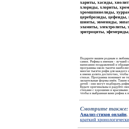
хариты, хасиды, хиоли
хлориды, хлориты, хро
хромшпинелиды, хуррам
цереброзиды, цефеиды,
шииты, эвмениды, эвпа
эламиты, электролиты, 
эритроциты, эфемериды,
Подарите вашим родным и любимым
самих. Рифмы к именам - лучший 
написании поздравлений и обращен
программы около тысячи наиболее
многие тысячи рифм для каждого и
к имени аэлита достаточно, чтобы
стихах. Программа понимает не то
ласкательные формы имён. Таким 
детей - они могут подбирать рифм
Будьте оригинальны и радуйте св
стихами с хорошими и красивыми р
чтобы и выбранная вами рифма к и
Смотрите также:
Анализ стихов онлайн
,
краткий хронологическ