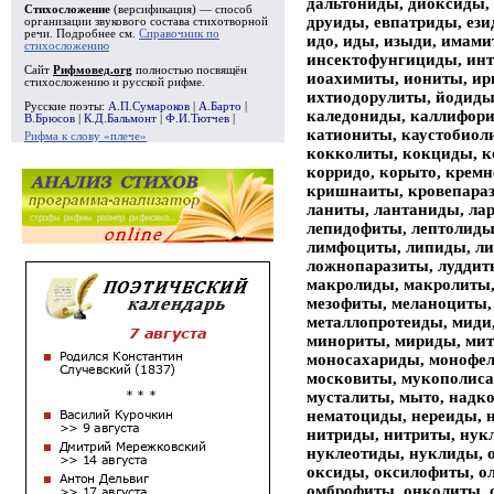
дальтониды, диоксиды,
Стихосложение
(версификация) — способ
друиды, евпатриды, ези
организации звукового состава стихотворной
речи. Подробнее см.
Справочник по
идо, иды, изыди, имам
стихосложению
инсектофунгициды, инт
Сайт
Рифмовед.org
полностью посвящён
иоахимиты, иониты, ир
стихосложению и русской рифме.
ихтиодорулиты, йодиды
Русские поэты:
А.П.Сумароков
|
А.Барто
|
каледониды, каллифори
В.Брюсов
|
К.Д.Бальмонт
|
Ф.И.Тютчев
|
катиониты, каустобиол
Рифма к слову «плече»
кокколиты, кокциды, к
корридо, корыто, крем
кришнаиты, кровепараз
ланиты, лантаниды, ла
лепидофиты, лептолиды,
лимфоциты, липиды, ли
ложнопаразиты, луддит
макролиды, макролиты,
мезофиты, меланоциты,
металлопротеиды, миди
минориты, мириды, мит
моносахариды, монофел
московиты, мукополиса
мусталиты, мыто, надко
нематоциды, нереиды, 
нитриды, нитриты, нук
нуклеотиды, нуклиды, 
оксиды, оксилофиты, о
омброфиты, онколиты, 