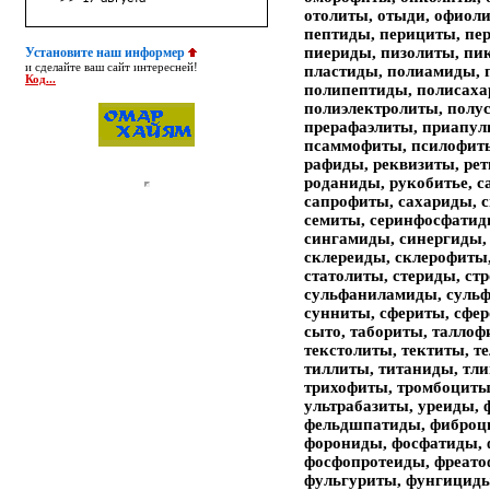
отолиты, отыди, офиол
пептиды, перициты, пе
пиериды, пизолиты, пи
Установите наш информер
и сделайте ваш сайт интересней!
пластиды, полиамиды, 
Код...
полипептиды, полисаха
полиэлектролиты, полус
прерафаэлиты, приапул
псаммофиты, псилофиты
рафиды, реквизиты, ре
роданиды, рукобитье, 
сапрофиты, сахариды, с
семиты, серинфосфатид
сингамиды, синергиды,
склереиды, склерофиты
статолиты, стериды, ст
сульфаниламиды, сульф
сунниты, сфериты, сфе
сыто, табориты, таллоф
текстолиты, тектиты, т
тиллиты, титаниды, тл
трихофиты, тромбоциты
ультрабазиты, уреиды,
фельдшпатиды, фиброц
форониды, фосфатиды, 
фосфопротеиды, фреато
фульгуриты, фунгициды