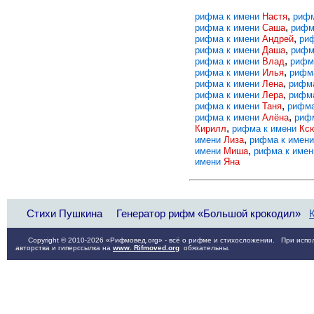
,
рифма к имени
Настя
рифм
,
рифма к имени
Саша
рифм
,
рифма к имени
Андрей
ри
,
рифма к имени
Даша
рифм
,
рифма к имени
Влад
рифм
,
рифма к имени
Илья
рифм
,
рифма к имени
Лена
рифм
,
рифма к имени
Лера
рифм
,
рифма к имени
Таня
рифма
,
рифма к имени
Алёна
риф
,
Кирилл
рифма к имени
Кс
,
имени
Лиза
рифма к имен
,
имени
Миша
рифма к име
имени
Яна
Стихи Пушкина
Генератор рифм «Большой крокодил»
Copyright © 2010-2026 «Рифмовед.org» - всё о рифме и стихосложении. При испол
авторства и гиперссылка на
www. Rifmoved.org
обязательны.