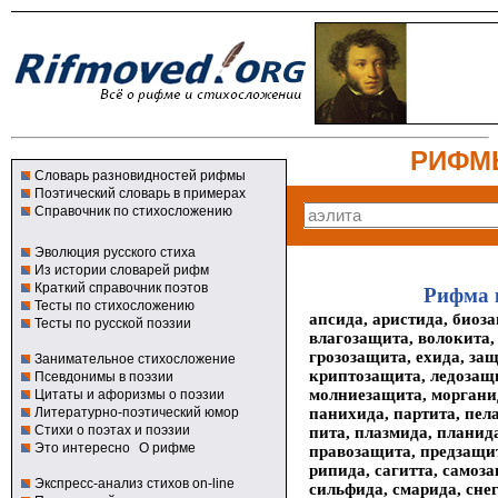
РИФМ
Словарь разновидностей рифмы
Поэтический словарь в примерах
Справочник по стихосложению
Эволюция русского стиха
Из истории словарей рифм
Краткий справочник поэтов
Рифма 
Тесты по стихосложению
апсида, аристида, биоз
Тесты по русской поэзии
влагозащита, волокита,
грозозащита, ехида, за
Занимательное стихосложение
криптозащита, ледозащи
Псевдонимы в поэзии
молниезащита, морганид
Цитаты и афоризмы о поэзии
панихида, партита, пел
Литературно-поэтический юмор
Стихи о поэтах и поэзии
пита, плазмида, планид
Это интересно
О рифме
правозащита, предзащи
рипида, сагитта, самоза
Экспресс-анализ стихов on-line
сильфида, смарида, сне