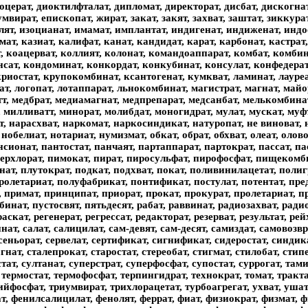
церат, диоктилфталат, дипломат, директорат, дисбат, дискогнат
умвират, епископат, жират, закат, закят, захват, заштат, зиккур
лят, изоцианат, имамат, имплантат, индигенат, индиженат, индо
емат, казиат, калифат, канат, кандидат, карат, карбонат, кастра
т, коацерват, коллият, колонат, командоаппарат, комбат, комби
сат, кондоминат, конкордат, конкубинат, консулат, конфедерат,
криостат, крупокомбинат, ксантогенат, кумкват, ламинат, лауреа
т, логопат, лотаппарат, льнокомбинат, магистрат, магнат, майор
тт, медбрат, медиамагнат, медпрепарат, медсанбат, мелькомбина
 милливатт, минорат, молибдат, моногидрат, мулат, мускат, муфт
, нарасхват, наркомат, наркосиндикат, натуропат, не виноват, 
обелиат, нотариат, нумизмат, обкат, обрат, обхват, олеат, олов
нсионат, пантостат, панчаят, партаппарат, партократ, пассат, п
 перхлорат, пимокат, пират, пиросульфат, пирофосфат, пищекомб
нат, плутократ, подкат, подхват, покат, поливинилацетат, пол
олетариат, полуфабрикат, понтификат, постулат, потентат, преди
 примат, принципат, приорат, прокат, прокурат, пролетариат, 
инат, пустосвят, пятьдесят, рабат, раввинат, радиозахват, ради
кат, регенерат, регрессат, редакторат, резерват, результат, рейх
ат, салат, салицилат, сам-девят, сам-десят, самиздат, самовозвра
 сеньорат, сервелат, сертификат, сигнификат, сидеростат, синдика
нат, сталепрокат, старостат, стереобат, стигмат, стилобат, стипе
стат, султанат, суперстрат, суперфосфат, супостат, суррогат, там
термостат, термофосфат, терпингидрат, технократ, томат, трактат
ийфосфат, триумвират, трихлорацетат, турбоагрегат, ухват, уша
, фенилсалицилат, фенолят, феррат, фиат, физиократ, физмат, ф