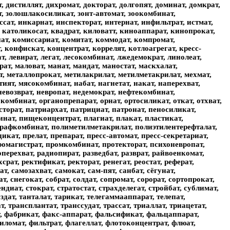
, дистиллят, дихромат, докторат, долгопят, доминат, домкрат,
ат, золошлакосиликат, зонт-автомат, зоокомбинат,
ссат, инкарнат, инспекторат, интернат, инфильтрат, истмат,
т, католикосат, квадрат, киловатт, киноаппарат, кинопрокат,
нат, комиссариат, комитат, коммодат, компромат,
 конфискат, концентрат, коррелят, котлоагрегат, кресс-
т, левират, легат, лесокомбинат, лжедемократ, линолеат,
ат, маловат, манат, мандат, маностат, маскхалат,
т, металлопрокат, метилакрилат, метилметакрилат, мехмат,
ият, мясокомбинат, набат, нагнетат, накат, наперехват,
невозврат, невропат, недемократ, нефтекомбинат,
окомбинат, органопрепарат, орнат, ортосиликат, откат, отхват,
асторат, патриархат, патрициат, патронат, пеносиликат,
инат, пищеконцентрат, плагиат, плакат, пластикат,
играфкомбинат, полиметилметакрилат, полиэтилентерефталат,
кат, прелат, препарат, пресс-автомат, пресс-секретариат,
промагистрат, промкомбинат, протекторат, психоневропат,
оперехват, радиопират, разведбат, разврат, райвоенкомат,
срат, ректификат, ректорат, ренегат, реостат, реферат,
т, самозахват, самокат, сам-пят, санбат, сёгунат,
т, снегокат, собрат, солдат, сопромат, сорорат, сортопрокат,
ндиат, стократ, стратостат, страхделегат, стройбат, сублимат,
издат, танталат, тарикат, телегаммааппарат, телепат,
, трансплантат, транссудат, трассат, триаллат, триацетат,
т, фабрикат, факс-аппарат, фальсификат, фальцаппарат,
иломат, фильтрат, флагеллат, флотоконцентрат, флюат,