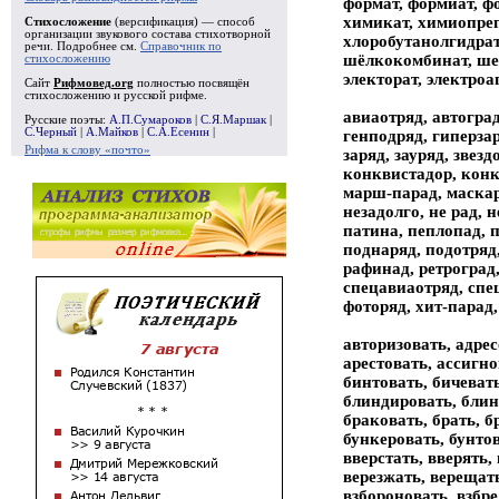
формат, формиат, фо
химикат, химиопреп
Стихосложение
(версификация) — способ
организации звукового состава стихотворной
хлоробутанолгидрат,
речи. Подробнее см.
Справочник по
шёлкокомбинат, шест
стихосложению
электорат, электроа
Сайт
Рифмовед.org
полностью посвящён
стихосложению и русской рифме.
авиаотряд, автоград
Русские поэты:
А.П.Сумароков
|
С.Я.Маршак
|
С.Черный
|
А.Майков
|
С.А.Есенин
|
генподряд, гиперзаря
Рифма к слову «почто»
заряд, зауряд, звез
конквистадор, конк
марш-парад, маскара
незадолго, не рад, 
патина, пеплопад, п
поднаряд, подотряд,
рафинад, ретроград,
спецавиаотряд, спец
фоторяд, хит-парад
авторизовать, адресовать, аккредитовать, актуализовать, акцентовать, акцептовать, алгоритмизовать, алкать, алкоголизовать, арендовать, арестовать, ассигновать, атаковать, аттестовать, бактеризовать, баловать, бастовать, бедовать, бежать, белковать, беллетризовать, бивать, бинтовать, бичевать, благовествовать, благодать, благословлять, благоухать, бланшировать, блевать, блекотать, блефовать, бликовать, блиндировать, блинковать, блинтовать, блистать, блуждать, бодать, болботать, болтать, бомбардировать, бомжевать, бормотать, бороновать, браковать, брать, бренчать, брехать, бронировать, бросать, брошюровать, брыкать, брюзжать, бряцать, бузовать, буксовать, бултыхать, бункеровать, бунтовать, бурчать, бушевать, бывать, бытовать, вальцевать, валять, ваять, вбегать, вбежать, вбивать, вбросать, ввергать, вверстать, вверять, ввивать, ввязать, вгибать, вгонять, вдвигать, вдевать, вдыхать, вековать, величать, венчать, вербализовать, вербовать, верезжать, верещать, верстать, вертать, ветшать, вечеровать, вещать, вжать, вживлять, взалкать, взбегать, взбежать, взбивать, взболтать, взбороновать, взбредать, взбунтовать, взбухать, взбушевать, взвевать, взвивать, взволновать, взвывать, взгревать, взгромождать, вздевать, вздирать, вздорожать, вздремать, вздувать, вздымать, вздыхать, взимать, взирать, взлезать, взлетать, взломать, взлупцевать, взмокать, взмывать, взнуздать, взодрать, взорвать, взрастать, взревновать, в