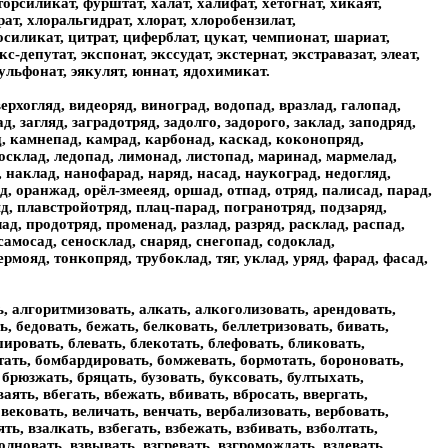
орсиликат, фурштат, халат, халифат, хетогнат, хикаят,
т, хлоральгидрат, хлорат, хлоробензилат,
осиликат, цитрат, циферблат, цукат, чемпионат, шариат,
депутат, экспонат, экссудат, экстернат, экстравазат, элеат,
сульфонат, эякулят, юннат, ядохимикат.
верхогляд, видеоряд, виноград, водопад, вразлад, галопад,
д, загляд, заградотряд, задолго, задорого, заклад, заподряд,
ад, камнепад, камрад, карбонад, каскад, коконопряд,
склад, ледопад, лимонад, листопад, маринад, мармелад,
 наклад, нанофарад, наряд, насад, наукоград, недогляд,
д, оранжад, орёл-змееяд, оршад, отпад, отряд, палисад, парад,
д, плавстройотряд, плац-парад, погранотряд, подзаряд,
ад, продотряд, променад, разлад, разряд, расклад, распад,
самосад, сеносклад, снаряд, снегопад, содоклад,
рмояд, тонкопряд, трубоклад, тяг, уклад, уряд, фарад, фасад,
, довыполнять, довязать, догадать, доглодать, догнать, догнивать, догонять, догорать, догребать, догружать, догрызать, догулять, додавать, додать, додержать, додирать, додрать, доедать, доезжать, дожевать, доживать, дожигать, дожидать, дожимать, дожинать, дозаправлять, дозаряжать, дозаявлять, дозволять, дозимовать, дознавать, дознать, дозревать, доиграть, доизбирать, доизбрать, доказать, докатать, докачать, докидать, докипать, докисать, доклевать, доковать, доковылять, доконать, докопать, докупать, докучать, долбать, долежать, долезать, долеплять, долетать, должать, долженствовать, доливать, долизать, доломать, домахать, домекать, домерять, дометать, домечать, домешать, доминать, домотать, домчать, домывать, домышлять, домять, доначислять, донизать, донимать, донырять, донять, дооснащать, доочищать, допахать, допаять, допевать, допекать, допивать, дописать, доплавлять, доплевать, доплескать, доплетать, доплывать, доплясать, доползать, дополнять, дополоскать, дополучать, допревать, допроверять, допродавать, допродать, допрядать, допускать, допытать, доразмещать, дорастать, дорвать, дорезать, дорисовать, дорожать, дорубать, доругать, дорывать, досажать, досаждать, досевать, досказать, доскакать, доскребать, дослать, доснимать, доснять, досоздавать, досоздать, дососать, досочинять, доспать, доспевать, доставать, доставлять, достать, достегать, достигать, достилать, достирать, достлать, достоять, дострелять, достригать, дострогать, достругать, досчитать, досылать, досыпать, досыхать, досягать, дотанцевать, дотаскать, дотачать, дотекать, дотирать, доткать, дотлевать, доторговать, дотрепать, дотушевать, доукомплектовать, дохлебать, дохромать, доцветать, дочесать, дочитать, дочищать, дошагать, дошвырять, дошивать, дошлифовать, дощипать, драпировать, драть, дребезжать, дрейфовать, дремать, дрессировать, дриблинговать, дрожать, дрожжевать, дрягать, дышать, едать, езжать, жалковать, ждать, жевать, желать, живать, живописать, жировать, жужжать, журчать, заадресовать, заарендовать, заарестовать, забавлять, забаловать, забастовать, забегать, забежать, забелять, забивать, забинтовать, забирать, заблагоухать, заблевать, заблистать, забодать, заболевать, заболтать, забормотать, забороновать, забраковать, забрать, забредать, забренчать, забривать, забронировать, забросать, забрыкать, забрюзжать, забряцать, забуксовать, забултыхать, забунтовать, забуртовать, забурчать, забухать, забушевать, забывать, забытовлять, завалять, завевать, завербовать, заверезжать, заверещать, заверстать, завершать, заверять, заветовать, завечерять, завещать, завивать, завизжать, завилять, зависать, завихлять, завладевать, завлекать, заводнять, завоевать, завожжать, заволновать, завонять, завоображать, заворковать, заворчать, завывать, завышать, завядать, завязать, завязать, загадать, загасать, загашать, загибать, загипсовать, заглотать, заглублять, заглушать, загнать, загнивать, загоготать, заголодать, заголять, загонять, загорать, загоревать, заготовлять, заграждать, загребать, загримировать, загрипповать, загромождать, загромыхать, загрохотать, загружать, загрунтовать, загрызать, загрязнять, загулять, загустевать, загущать, задавать, задать, задвигать, задевать, задержать, задерновать, задирать, задичать, задолжать, задрапировать, задрать, задрафтовать, задребезжать, задремать, задрожать, задувать, задурять, задышать, заедать, заезжать, зажать, зажевать, заживать, заживлять, зажигать, зажимать, зажинать, зажужжать, зажурчать, зазвать, зазвучать, зазевать, заземлять, зазимовать, зазывать, заиграть, заизвестковать, заикать, заинвентаризовать, заинтересовать, заинтриговать, закабалять, заказать, закалять, закатать, закачать, закивать, закидать, закипать, закисать, заклать, заклевать, заклепать, закликать, заклинать, заклокотать, заклохтать, заключать, заковать, заковылять, заковырять, заколдовать, заколебать, заколеровать, заколыхать, закольцевать, закомплексовать, законтрактовать, закопать, закреплять, закрепощать, закривлять, закристаллизовать, закричать, закруглять, закрывать, закуковать,