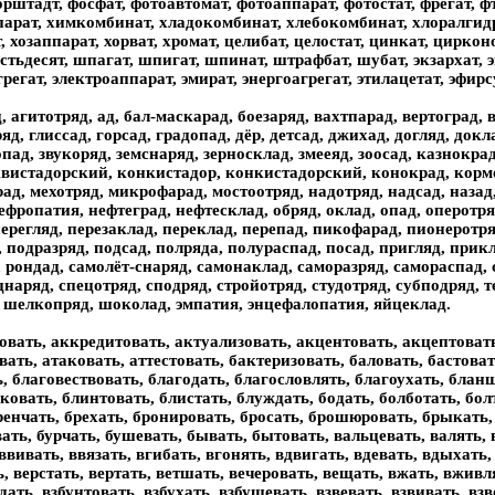
рштадт, фосфат, фотоавтомат, фотоаппарат, фотостат, фрегат, фт
арат, химкомбинат, хладокомбинат, хлебокомбинат, хлоралгидра
 хозаппарат, хорват, хромат, целибат, целостат, цинкат, циркон
ьдесят, шпагат, шпигат, шпинат, штрафбат, шубат, экзархат, экс-
грегат, электроаппарат, эмират, энергоагрегат, этилацетат, эфир
, агитотряд, ад, бал-маскарад, боезаряд, вахтпарад, вертоград, 
д, глиссад, горсад, градопад, дёр, детсад, джихад, догляд, докла
допад, звукоряд, земснаряд, зерносклад, змееяд, зоосад, казнокр
вистадорский, конкистадор, конкистадорский, конокрад, кормо
д, мехотряд, микрофарад, мостоотряд, надотряд, надсад, назад,
нефропатия, нефтеград, нефтесклад, обряд, оклад, опад, оперотря
ерегляд, перезаклад, переклад, перепад, пикофарад, пионеротря
 подразряд, подсад, полряда, полураспад, посад, пригляд, прикл
 рондад, самолёт-снаряд, самонаклад, саморазряд, самораспад, 
наряд, спецотряд, сподряд, стройотряд, студотряд, субподряд, те
, шелкопряд, шоколад, эмпатия, энцефалопатия, яйцеклад.
зрезать, взрывать, взрыдать, взрыхлять, взъезжать, взывать, взыграть, взять, видать, видать, видоизменять, визжать, вилять, винтовать, вистовать, витать, вихлять, вкатать, вкачать, вкидать, вклепать, включать, вковать, вкомпоновать, вкопать, вкоренять, вкраплять, вкреплять, вкушать, влагать, владать, влегать, влезать, влеплять, влетать, вливать, влипать, влиять, влюблять, вменять, вмерзать, вметать, вмешать, вмещать, вминать, вмотать, вмуровать, вмять, внедрять, вникать, внимать, вобрать, вовлекать, вогнать, водворять, водружать, воевать, возблистать, возбранять, возбуждать, возвеселять, возвещать, возвышать, возглавлять, возглашать, возгнать, воздавать, воздать, воздвигать, воздевать, воздымать, воздыхать, возжелать, возжигать, воззвать, возлагать, возлегать, возлежать, возливать, возликовать, возмечтать, возмещать, возмужать, возмущать, вознаграждать, вознегодовать, возникать, возобладать, возобновлять, возопиять, возражать, возрастать, возревновать, возрождать, возроптать, возрыдать, волновать, волхвовать, вомчать, вонзать, вонять, воображать, воодушевлять, вооружать, вопиять, воплощать, вопрошать, ворковать, воркотать, воровать, ворсовать, ворчать, восклицать, воскресать, воскрешать, воскрылять, воспалять, воспарять, воспевать, воспитать, воспламенять, восполнять, воспоминать, воспрещать, воспринимать, воспринять, восприять, воспылать, восседать, воссиять, восславлять, воссоединять, воссоздавать, воссоздать, восставать, восставлять, восстановлять, восстать, воссылать, восторгать, восторжествовать, вострепетать, восхвалять, восхищать, воткать, впадать, впаять, вперять, впечатлять, впивать, впирать, вписать, впитать, впихать, вплавлять, вплетать, вплывать, вползать, вправлять, впрессовать, впрягать, впрядать, впускать, враждовать, вразумлять, врастать, врать, врачевать, вращать, врезать, врубать, вручать, врывать, всевать, вселять, вскакать, вскипать, всклепать, всклокотать, всколебать, всколыхать, вскопать, вскричать, вскрывать, всовать, всосать, вспадать, вспахать, всплывать, всползать, вспоминать, вспомоществовать, вспухать, вставать, вставлять, встревать, встрепать, встречать, вступать, всучать, всыпать, втаскать, втасовать, втачать, втекать, втеснять, втирать, втолкать, втолковать, втоптать, втрамбовать, втыкать, вулканизовать, вцеплять, вчинять, вшивать, въезжать, выбегать, выбивать, выбирать, выбредать, выбривать, выбывать, вывевать, выверять, вывивать, выгибать, выгнивать, выгонять, выгорать, выгребать, выгружать, выгрызать, выдвигать, выдворять, выделять, выдирать, выдувать, выдыхать, выедать, выезжать, выживать, выжигать, выжидать, выжимать, выжинать, выжирать, вызволять, вызнавать, вызревать, вызывать, вызябать, выкипать, выкисать, выкликать, выключать, выкривлять, выкруглять, выкрывать, вылезать, вылеплять, вылетать, выливать, вылуплять, вымерзать, вымерять, выметать, вымечать, вымещать, выминать, вымирать, вымогать, вымокать, вымывать, вымышлять, вынимать, вынуждать, выпадать, выпасать, выпевать, выпекать, выпестрять, выпивать, выпирать, выплавлять, выплетать, выплывать, выползать, выполнять, выпотевать, выправлять, выпревать, выпрягать, выпрядать, выпрямлять, выпускать, выпущать, выражать, вырастать, вырезать, вырешать, вырубать, выручать, вырывать, выряжать, высветлять, высвобождать, высевать, высекать, выселять, выскользать, выскребать, выспевать, выставлять, выстилать, выстригать, выстужать, выступать, выстывать, высылать, высыпать, высыхать, вытворять, вытекать, вытеснять, вытирать, вытиснять, вытравлять, вытрезвлять, вытрясать, вытряхать, вытыкать, выхвалять, выцветать, вычислять, вычитать, вычищать, вычленять, вышибать, вышивать, выщерблять, выявлять, выяснять, вязать, гадать, газовать, гальванизовать, гармонизовать, гарцевать, гидролизовать, гипсовать, глазировать, глазуровать, глодать, глотать, глянцевать, гнать, гнездовать, гоготать, годовать, голодать, голодовать, голосовать, гонять, горевать, гостевать, гофрировать, гравировать, гримировать, грипповать, громыхать, грохотать, грунтовать, группировать, гулять, давать, даровать, дать, дебетовать, девать, дезорганизовать, деколонизовать, декриминализовать, делокализовать, демилитаризовать, демобилизовать, деморализовать, денатурализовать, держать, дерзать, дерновать, детализовать, детренировать, децентрализовать, дешифровать, джигитовать, диктовать, дисковать, диспансеризовать, дистиллировать, дичать, дневать, добавлять, добегать, добежать, добивать, добирать, доболтать, добрать, добредать, добривать, добросать, добывать, довевать, довершать, доверять, довзыскать, довивать, довоевать, довооружать