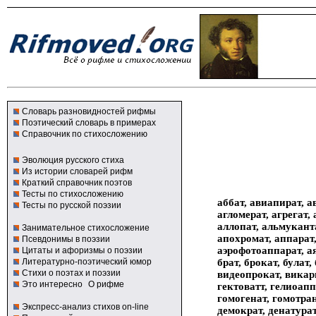
Словарь разновидностей рифмы
Поэтический словарь в примерах
Справочник по стихосложению
Эволюция русского стиха
Из истории словарей рифм
Краткий справочник поэтов
Тесты по стихосложению
аббат, авиапират, а
Тесты по русской поэзии
агломерат, агрегат,
аллопат, альмуканта
Занимательное стихосложение
апохромат, аппарат, 
Псевдонимы в поэзии
аэрофотоаппарат, ая
Цитаты и афоризмы о поэзии
брат, брокат, булат
Литературно-поэтический юмор
Стихи о поэтах и поэзии
видеопрокат, викари
Это интересно
О рифме
гектоватт, гелиоапп
гомогенат, гомотран
Экспресс-анализ стихов on-line
демократ, денатурат