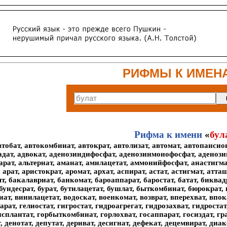
РИФМЫ К ИМЕН
Рифма к имени
«
бул
втобат, автокомбинат, автократ, автолизат, автомат, автопансион
 адат, адвокат, аденозиндифосфат, аденозинмонофосфат, аденозин
рат, альтернат, аманат, амилацетат, аммонийфосфат, анастигмат
арат, аристократ, аромат, архат, аспират, астат, астигмат, атташа
т, бакалавриат, банкомат, бароаппарат, баростат, батат, биква
, бундесрат, бурат, бутилацетат, бушлат, быткомбинат, бюрократ, 
ат, винилацетат, водоскат, военкомат, возврат, вперехват, впока
арат, гелиостат, гигростат, гидроагрегат, гидрозахват, гидроста
сплантат, горбыткомбинат, горлохват, госаппарат, госиздат, грав
, денотат, депутат, дериват, десигнат, дефекат, децемвират, диа