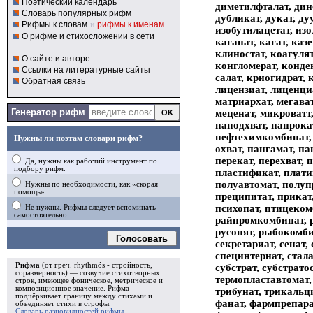
Поэтический календарь
диметилфталат, дино
Словарь популярных рифм
дубликат, дукат, ду
Рифмы к словам
и
рифмы к именам
изобутилацетат, изо
О рифме и стихосложении в сети
каганат, кагат, каз
клиностат, коагуля
О сайте и авторе
конгломерат, конден
Ссылки на литературные сайты
салат, криогидрат, 
Обратная связь
лицензиат, лиценциа
матриархат, мегава
Генератор рифм
меценат, микроватт,
наподхват, напрокат
нефтехимкомбинат, н
Нужны ли поэтам словари рифм?
охват, пангамат, па
перекат, перехват,
Да, нужны как рабочий инструмент по
подбору рифм.
пластификат, плати
полуавтомат, полупр
Нужны по необходимости, как «скорая
помощь».
преципитат, прикат,
психопат, птицекомб
Не нужны. Рифмы следует вспоминать
самостоятельно.
райпромкомбинат, рас
русопят, рыбокомбин
Голосовать
секретариат, сенат,
специнтернат, сталаг
Рифма
(от греч. rhythmós - стройность,
субстрат, субстрато
соразмерность) — созвучие стихотворных
термопластавтомат, 
строк, имеющее фоническое, метрическое и
композиционное значение.
Рифма
трибунат, трикальц
подчёркивает границу между стихами и
фанат, фармпрепарат
объединяет стихи в
строфы
.
Словарь разновидностей рифмы