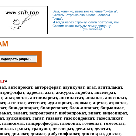
Вам, конечно, известно
явление
"
рифмы
".
Скажем,
строчка
окончилась словом
"
отца
",
И
тогда
через строчку, слога повторив, мы
Ставим какое-нибудь: ламцадрица-ца...
(В.Маяковский)
АМ
ат
»
ат, автопрокат, автореферат, авункулат, агат, агитплакат,
трифосфат, адресат, азат, аккурат, акробат, акселерат,
, анаэростат, антиквариат, антипассат, апланат, апостолат,
т, аттентат, аттестат, аудиториат, ахромат, ацетат, аэростат,
драт, бильдаппарат, биопрепарат, блок-аппарат, боцманмат,
вакат, велаят, ветроагрегат, вибропрокат, виват, видеопират,
т, вулканизат, гагат, газават, газоконденсат, газосиликат,
т, главкомат, глицерофосфат, глюконат, гомеопат, гомеостат,
илат, гранат, гранулят, дегенерат, деканат, делегат,
конат, диаллат, диамат, дибутилфталат, диксикрат, диктат,