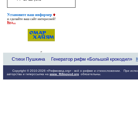
Установите наш информер
и сделайте ваш сайт интересней!
Код...
Стихи Пушкина
Генератор рифм «Большой крокодил»
Copyright © 2010-2026 «Рифмовед.org» - всё о рифме и стихосложении. При испол
авторства и гиперссылка на
www. Rifmoved.org
обязательны.