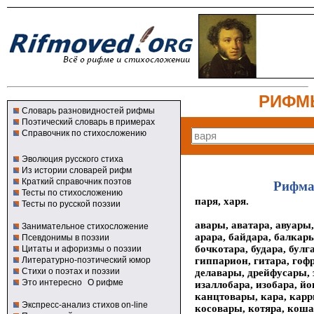
РИФМ
Словарь разновидностей рифмы
Поэтический словарь в примерах
Справочник по стихосложению
Эволюция русского стиха
Из истории словарей рифм
Краткий справочник поэтов
Рифма
Тесты по стихосложению
паря, харя.
Тесты по русской поэзии
авары, аватара, авуары,
Занимательное стихосложение
арара, байдара, балкары
Псевдонимы в поэзии
бочкотара, будара, булга
Цитаты и афоризмы о поэзии
гиппарион, гитара, гоф
Литературно-поэтический юмор
Стихи о поэтах и поэзии
делавары, дрейфусары, 
Это интересно
О рифме
изаллобара, изобара, й
канцтовары, кара, карр
Экспресс-анализ стихов on-line
косовары, котяра, коша