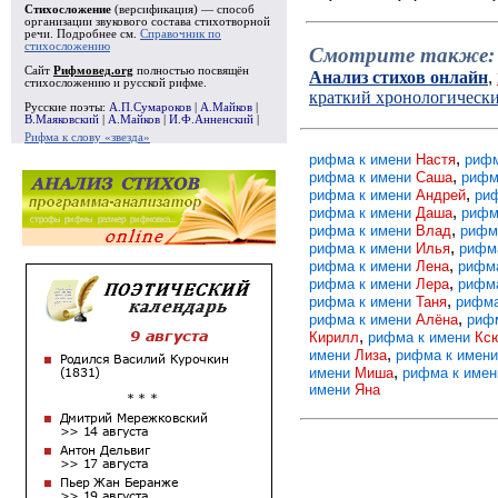
Стихосложение
(версификация) — способ
организации звукового состава стихотворной
речи. Подробнее см.
Справочник по
стихосложению
Смотрите также:
Сайт
Рифмовед.org
полностью посвящён
Анализ стихов онлайн
,
стихосложению и русской рифме.
краткий хронологическ
Русские поэты:
А.П.Сумароков
|
А.Майков
|
В.Маяковский
|
А.Майков
|
И.Ф.Анненский
|
Рифма к слову «звезда»
,
рифма к имени
Настя
рифм
,
рифма к имени
Саша
рифм
,
рифма к имени
Андрей
ри
,
рифма к имени
Даша
рифм
,
рифма к имени
Влад
рифм
,
рифма к имени
Илья
рифм
,
рифма к имени
Лена
рифм
,
рифма к имени
Лера
рифм
,
рифма к имени
Таня
рифма
,
рифма к имени
Алёна
риф
,
Кирилл
рифма к имени
Кс
,
имени
Лиза
рифма к имен
,
имени
Миша
рифма к име
имени
Яна