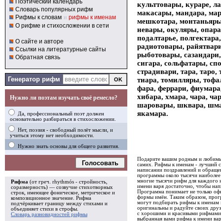
Поэтический календарь
культтовары, кураре, л
Словарь популярных рифм
макасары, мандара, мар
Рифмы к словам
и
рифмы к именам
мешкотара, монтаньяры,
О рифме и стихосложении в сети
невары, окуляры, опара,
подалтарье, полгектара
О сайте и авторе
радиотовары, райятвари
Ссылки на литературные сайты
рыботовары, сазандари, 
Обратная связь
сигара, сольфатары, спо
страдивари, тара, таро,
Генератор рифм
тиара, томилляры, тофа
фара, феррари, фиумара
хибара, хмара, чара, ч
Нужно ли поэтам изучать своё ремесло?
шаровары, шквара, шмар
якамара.
Да, профессиональный поэт должен
основательно разбираться в стихосложении.
Нет, поэзия - свободный полёт мысли, и
учиться этому нет необходимости.
Нужно знать основы для общего развития.
Подарите вашим родным и любимым
Голосовать
самих. Рифмы к именам - лучший 
написании поздравлений и обращен
программы около тысячи наиболее
многие тысячи рифм для каждого и
Рифма
(от греч. rhythmós - стройность,
имени варя достаточно, чтобы нап
соразмерность) — созвучие стихотворных
Программа понимает не только офи
строк, имеющее фоническое, метрическое и
формы имён. Таким образом, прогр
композиционное значение.
Рифма
могут подбирать рифмы к именам 
подчёркивает границу между стихами и
оригинальны и радуйте своих дру
объединяет стихи в
строфы
.
с хорошими и красивыми рифмами. 
Словарь разновидностей рифмы
выбранная вами рифма к имени вар